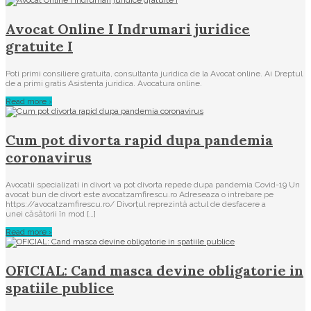
Avocat Online I Indrumari juridice
gratuite I
Poti primi consiliere gratuita, consultanta juridica de la Avocat online. Ai Dreptul
de a primi gratis Asistenta juridica. Avocatura online.
Read more ›
Cum pot divorta rapid dupa pandemia
coronavirus
Avocatii specializati in divort va pot divorta repede dupa pandemia Covid-19 Un
avocat bun de divort este avocatzamfirescu.ro Adreseaza o intrebare pe
https://avocatzamfirescu.ro/ Divorțul reprezintă actul de desfacere a
unei căsătorii în mod […]
Read more ›
OFICIAL: Cand masca devine obligatorie in
spatiile publice