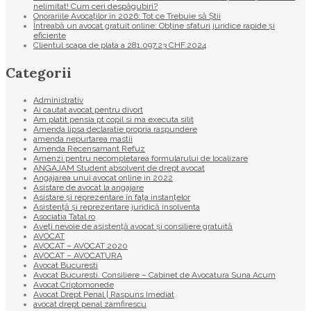
nelimitat! Cum ceri despăgubiri?
Onorariile Avocaților în 2026: Tot ce Trebuie să Știi
Întreabă un avocat gratuit online: Obține sfaturi juridice rapide și
eficiente
Clientul scapa de plata a 281.097,23 CHF.2024
Categorii
Administrativ
Ai cautat avocat pentru divort
Am platit pensia pt copil si ma executa silit
Amenda lipsa declaratie propria raspundere
amenda nepurtarea mastii
Amenda Recensamant Refuz
Amenzi pentru necompletarea formularului de localizare
ANGAJAM Student absolvent de drept avocat
Angajarea unui avocat online in 2022
Asistare de avocat la angajare
Asistare și reprezentare în fața instanțelor
Asistență și reprezentare juridică insolventa
Asociatia Tatal.ro
Aveţi nevoie de asistenţă avocat şi consiliere gratuită
AVOCAT
AVOCAT – AVOCAT 2020
AVOCAT – AVOCATURA
Avocat Bucuresti
Avocat Bucuresti. Consiliere – Cabinet de Avocatura Suna Acum
Avocat Criptomonede
Avocat Drept Penal | Raspuns Imediat
avocat drept penal zamfirescu