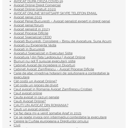
AVOCAT DUPA CRIZA COVID-19
Avocat Online Drept Comercial
Avocat Online Gratuit 2020
AVOCAT ONLINE WHATSAPP SKYPE TELEFON EMAIL
Avocat penal 2021
Avocat Penal Bucuresti – Avocat penalist expert in drept penal
Avocat penal forum
Avocat penalist in 2023
Avocat Procese Dificile
Avocat Specializat CEDO
Avocati Bucuresti. Consiliere – Birou de Avocatura. Suna Acum
Avocati cu Experienta Vasta
Avocati în Bucuresti
Avocatul Specializat in Executari Silite
Avocatura | din Fata Laptopului | Avocat Online
Bunuri nu pot fi supuse executarii silite
Cabinet Avocat de Incredere in Divorturi
Cabinet Avocat Zamfirescu – Avocat Procese Dificile
Caile de atac impotriva hotararii de solutionare a contestatiei la
executare
Cât costă un Avocat Online?
Cat costa un proces de divort
Caut avocat in Romania Avocat Zamfirescu Cristian
Caut avocat online
Cauta avocat in cazuri penale
Cauti Avocat Online?
CAUTI UN AVOCAT DIN ROMANIA?
Cauti un avocat online?
Ce fac daca mi-a venit somatie Anaf in 2021
Ce se poate invoca prin intermediul contestatie la executare
Cerere la Curtea europeana a Drepturilor omului
Civil