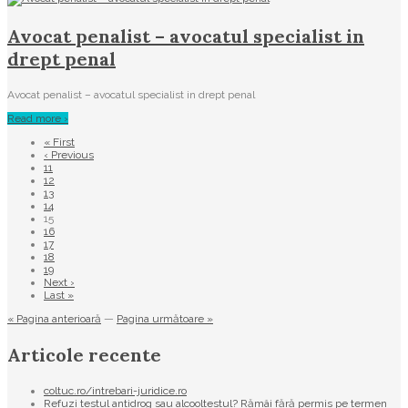
Avocat penalist – avocatul specialist in
drept penal
Avocat penalist – avocatul specialist in drept penal
Read more ›
« First
‹ Previous
11
12
13
14
15
16
17
18
19
Next ›
Last »
« Pagina anterioară
—
Pagina următoare »
Articole recente
coltuc.ro/intrebari-juridice.ro
Refuzi testul antidrog sau alcooltestul? Rămâi fără permis pe termen