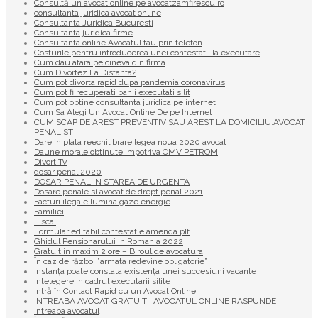
Consultă un avocat online pe avocatzamfirescu.ro
consultanta juridica avocat online
Consultanta Juridica Bucuresti
Consultanta juridica firme
Consultanta online Avocatul tau prin telefon
Costurile pentru introducerea unei contestatii la executare
Cum dau afara pe cineva din firma
Cum Divortez La Distanta?
Cum pot divorta rapid dupa pandemia coronavirus
Cum pot fi recuperati banii executati silit
Cum pot obtine consultanta juridica pe internet
Cum Sa Alegi Un Avocat Online De pe Internet
CUM SCAP DE AREST PREVENTIV SAU AREST LA DOMICILIU:AVOCAT
PENALIST
Dare in plata reechilibrare legea noua 2020 avocat
Daune morale obtinute impotriva OMV PETROM
Divort Tv
dosar penal 2020
DOSAR PENAL IN STAREA DE URGENTA
Dosare penale si avocat de drept penal 2021
Facturi ilegale lumina gaze energie
Familiei
Fiscal
Formular editabil contestatie amenda plf
Ghidul Pensionarului In Romania 2022
Gratuit in maxim 2 ore – Biroul de avocatura
În caz de război ”armata redevine obligatorie”
Instanța poate constata existenţa unei succesiuni vacante
Intelegere in cadrul executarii silite
Intră în Contact Rapid cu un Avocat Online
INTREABA AVOCAT GRATUIT : AVOCATUL ONLINE RASPUNDE
Intreaba avocatul