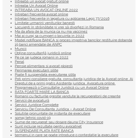
Întreabă un avocat gratuit online
Intreaba Un Avocat Online
INTREABA UN AVOCAT ONLINE 2022
Intrebari frecvente avocat online
Intrebari frecvente in legatura cu aplicarea Legii 77/2016
Limitele urmaririi veniturilor banesti
Locuiești în străinătate și vrei să divorțezi in Romania
Ma da afara de la munca ca nu ma vaccinez
Mai ai curaj sa cumperi o locuinta in 2022
Model notificare BANCA si proces impotriva bancilor restituire dobanda
19 banci amendate de ANPC
Muncii
Obține consultanță juridică online
Pe ce se judeca romanii in 2022
Penal
Pensie alimentara si avocat ploiesti
Perimarea executarii silite
Poate fi suspendata executarea silita
Poti primi consiliere gratuita, consultanta juridica de la Avocat online. Ai
Dreptul de a primi gratis Asistenta juridica. Avocatura online.
Programează o Consultație Juridică cu un Avocat Online
RATA FOARTE MARE LA BANCA
Romanii cu facturile gresite vandute la recuperatorii de creante
Servicii de avocatură
Servicii Juridice Complete
Serviciu De Consultanta Juridica – Avocat Online
Solutiile pronuntate de instanta de executare
somaj tehnic covid-19
Sume de recuperat sau dosare dauna City Insurance
Sunt incluse rezultate pentru avocatnet
SUSPENDARE PLATA RATE BANCA
termenul in care se poate introduce o contestatie la executare