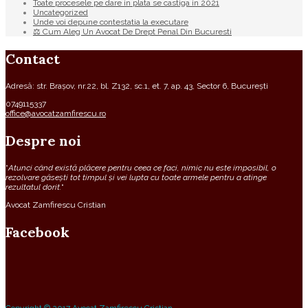
Toate procesele pe dare in plata se castiga in 2021
Uncategorized
Unde voi depune contestatia la executare
⚖ Cum Aleg Un Avocat De Drept Penal Din Bucuresti
Contact
Adresă: str. Brașov, nr.22, bl. Z132, sc.1, et. 7, ap. 43, Sector 6, București
0749115337
office@avocatzamfirescu.ro
Despre noi
“
Atunci când există plăcere pentru ceea ce faci, nimic nu este imposibil, o
rezolvare găsești tot timpul și vei lupta cu toate armele pentru a atinge
rezultatul dorit.
“
Avocat Zamfirescu Cristian
Facebook