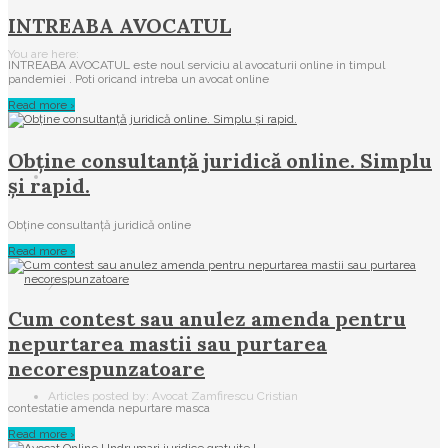
INTREABA AVOCATUL
You are here:
INTREABA AVOCATUL este noul serviciu al avocaturii online in timpul
pandemiei . Poti oricand intreba un avocat online
Read more ›
Obține consultanță juridică online. Simplu
și rapid.
Obține consultanță juridică online
Read more ›
/
Cum contest sau anulez amenda pentru
nepurtarea mastii sau purtarea
necorespunzatoare
Articles posted by: Avocat Zamfirescu Cristian
contestatie amenda nepurtare masca
Read more ›