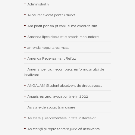
Administrativ
Ai cautat avocat pentru divort
Am platit pensia pt copil si ma executa silit
Amenda lipsa declaratie propria raspundere
amenda nepurtarea mastii
Amenda Recensamant Refuz
Amenzi pentru necompletarea formularului de
localizare
ANGAJAM Student absolvent de drept avocat
Angajarea unui avocat online in 2022
Asistare de avocat la angajare
Asistare și reprezentare în fața instanțelor
Asistență și reprezentare juridică insolventa