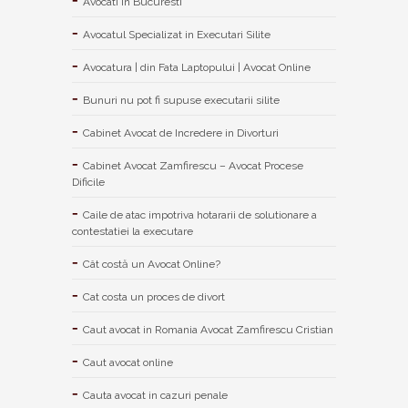
Avocati în Bucuresti
Avocatul Specializat in Executari Silite
Avocatura | din Fata Laptopului | Avocat Online
Bunuri nu pot fi supuse executarii silite
Cabinet Avocat de Incredere in Divorturi
Cabinet Avocat Zamfirescu – Avocat Procese
Dificile
Caile de atac impotriva hotararii de solutionare a
contestatiei la executare
Cât costă un Avocat Online?
Cat costa un proces de divort
Caut avocat in Romania Avocat Zamfirescu Cristian
Caut avocat online
Cauta avocat in cazuri penale