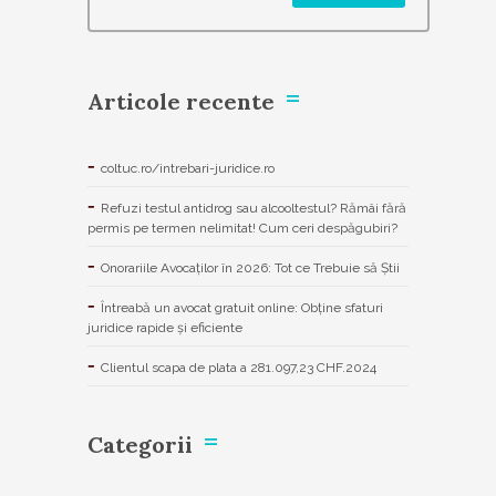
Articole recente
coltuc.ro/intrebari-juridice.ro
Refuzi testul antidrog sau alcooltestul? Rămâi fără
permis pe termen nelimitat! Cum ceri despăgubiri?
Onorariile Avocaților în 2026: Tot ce Trebuie să Știi
Întreabă un avocat gratuit online: Obține sfaturi
juridice rapide și eficiente
Clientul scapa de plata a 281.097,23 CHF.2024
Categorii