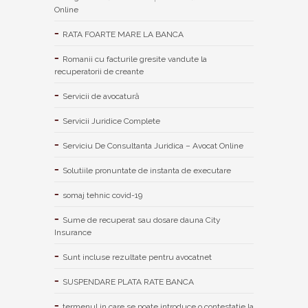
Online
RATA FOARTE MARE LA BANCA
Romanii cu facturile gresite vandute la
recuperatorii de creante
Servicii de avocatură
Servicii Juridice Complete
Serviciu De Consultanta Juridica – Avocat Online
Solutiile pronuntate de instanta de executare
somaj tehnic covid-19
Sume de recuperat sau dosare dauna City
Insurance
Sunt incluse rezultate pentru avocatnet
SUSPENDARE PLATA RATE BANCA
termenul in care se poate introduce o contestatie la