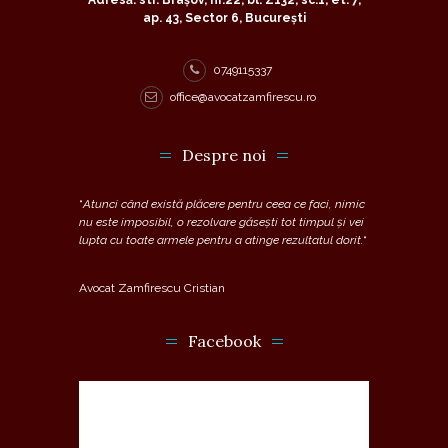
ap. 43, Sector 6, București
0749115337
office@avocatzamfirescu.ro
Despre noi
“
Atunci când există plăcere pentru ceea ce faci, nimic
nu este imposibil, o rezolvare găsești tot timpul și vei
lupta cu toate armele pentru a atinge rezultatul dorit.
“
Avocat Zamfirescu Cristian
Facebook