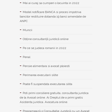
Mai ai curaj sa cumperi o locuinta in 2022
Model notificare BANCA si proces impotriva
bancilor restituire dobanda 19 banci amendate de
ANPC
Muncii
Obține consultanță juridică online
Pe ce se judeca romanii in 2022
Penal
Pensie alimentara si avocat ploiesti
Perimarea executarii silite
Poate fi suspendata executarea silita
Poti primi consiliere gratuita, consultanta juridica
de la Avocat online. Ai Dreptul de a primi gratis
Asistenta juridica. Avocatura online.
Programează o Consultație Juridică cu un Avocat