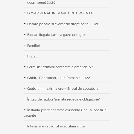
dosar penal 2020
DOSAR PENAL IN STAREA DE URGENTA
Dosare penale si avocat de drept penal 2021
Facturi ilegale lumina gaze energie
Familiei
Fiscal
Formular editabil contestatie amenda plf
Ghidul Pensionarului In Romania 2022
Gratuit in maxim 2 ore – Biroul de avocatura
În caz de război ”armata redevine obligatorie”
Instanța poate constata existenţa unei succesiuni
vacante
Intelegere in cadrul executarii silite