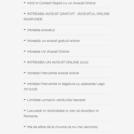
Intră în Contact Rapid cu un Avocat Online
INTREABA AVOCAT GRATUIT : AVOCATUL ONLINE
RASPUNDE
Intreaba avocatul
Întreabă un avocat gratuit online
Intreaba Un Avocat Online
INTREABA UN AVOCAT ONLINE 2022
Intrebari frecvente avocat online
Intrebari frecvente in legatura cu aplicarea Legii
77/2016
Limitele urmaririi veniturilor banesti
Locuiești în străinătate și vrei să divorțezi in
Romania
Ma da afara de la munca ca nu ma vaccinez