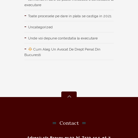
executare
Toate procesele pe dare in plata se castiga in 2021
Uncategorized
Unde voi depune contestatia la executare
Cum Aleg Un Avocat De Drept Penal Din
Bucuresti
Contact
Adresă: str. Brașov, nr.22, bl. Z132, sc.1, et. 7,