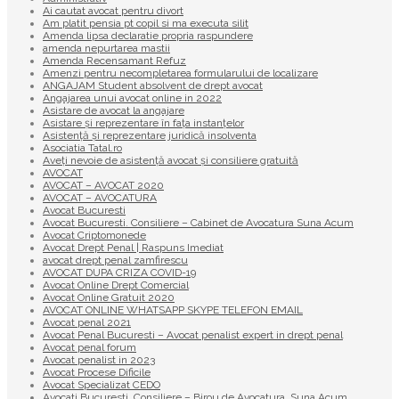
Ai cautat avocat pentru divort
Am platit pensia pt copil si ma executa silit
Amenda lipsa declaratie propria raspundere
amenda nepurtarea mastii
Amenda Recensamant Refuz
Amenzi pentru necompletarea formularului de localizare
ANGAJAM Student absolvent de drept avocat
Angajarea unui avocat online in 2022
Asistare de avocat la angajare
Asistare și reprezentare în fața instanțelor
Asistență și reprezentare juridică insolventa
Asociatia Tatal.ro
Aveţi nevoie de asistenţă avocat şi consiliere gratuită
AVOCAT
AVOCAT – AVOCAT 2020
AVOCAT – AVOCATURA
Avocat Bucuresti
Avocat Bucuresti. Consiliere – Cabinet de Avocatura Suna Acum
Avocat Criptomonede
Avocat Drept Penal | Raspuns Imediat
avocat drept penal zamfirescu
AVOCAT DUPA CRIZA COVID-19
Avocat Online Drept Comercial
Avocat Online Gratuit 2020
AVOCAT ONLINE WHATSAPP SKYPE TELEFON EMAIL
Avocat penal 2021
Avocat Penal Bucuresti – Avocat penalist expert in drept penal
Avocat penal forum
Avocat penalist in 2023
Avocat Procese Dificile
Avocat Specializat CEDO
Avocati Bucuresti. Consiliere – Birou de Avocatura. Suna Acum