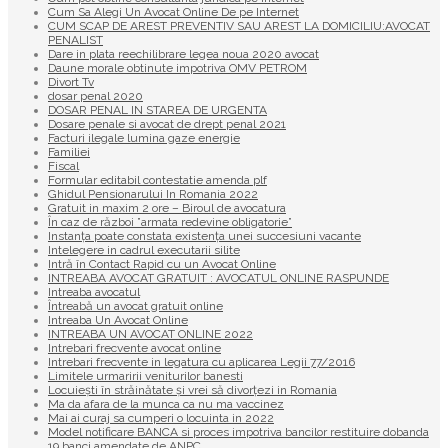
Cum Sa Alegi Un Avocat Online De pe Internet
CUM SCAP DE AREST PREVENTIV SAU AREST LA DOMICILIU:AVOCAT
PENALIST
Dare in plata reechilibrare legea noua 2020 avocat
Daune morale obtinute impotriva OMV PETROM
Divort Tv
dosar penal 2020
DOSAR PENAL IN STAREA DE URGENTA
Dosare penale si avocat de drept penal 2021
Facturi ilegale lumina gaze energie
Familiei
Fiscal
Formular editabil contestatie amenda plf
Ghidul Pensionarului In Romania 2022
Gratuit in maxim 2 ore – Biroul de avocatura
În caz de război ”armata redevine obligatorie”
Instanța poate constata existenţa unei succesiuni vacante
Intelegere in cadrul executarii silite
Intră în Contact Rapid cu un Avocat Online
INTREABA AVOCAT GRATUIT : AVOCATUL ONLINE RASPUNDE
Intreaba avocatul
Întreabă un avocat gratuit online
Intreaba Un Avocat Online
INTREABA UN AVOCAT ONLINE 2022
Intrebari frecvente avocat online
Intrebari frecvente in legatura cu aplicarea Legii 77/2016
Limitele urmaririi veniturilor banesti
Locuiești în străinătate și vrei să divorțezi in Romania
Ma da afara de la munca ca nu ma vaccinez
Mai ai curaj sa cumperi o locuinta in 2022
Model notificare BANCA si proces impotriva bancilor restituire dobanda
19 banci amendate de ANPC