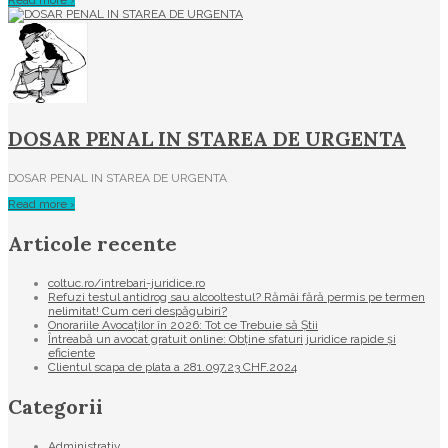
Read more ›
DOSAR PENAL IN STAREA DE URGENTA
DOSAR PENAL IN STAREA DE URGENTA
Read more ›
Articole recente
coltuc.ro/intrebari-juridice.ro
Refuzi testul antidrog sau alcooltestul? Rămâi fără permis pe termen
nelimitat! Cum ceri despăgubiri?
Onorariile Avocaților în 2026: Tot ce Trebuie să Știi
Întreabă un avocat gratuit online: Obține sfaturi juridice rapide și
eficiente
Clientul scapa de plata a 281.097,23 CHF.2024
Categorii
Administrativ