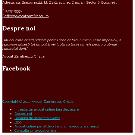
Adresă: str. Brașov, nr.22, bl. Z132, sc.1, et. 7, ap. 43, Sector 6, București
0749115337
office@avocatzamfirescu.ro
Despre noi
“
Atunci când există plăcere pentru ceea ce faci, nimic nu este imposibil, o
rezolvare găsești tot timpul și vei lupta cu toate armele pentru a atinge
rezultatul dorit.
“
Avocat Zamfirescu Cristian
Facebook
Copyright © 2017 Avocat Zamfirescu Cristian
Intreaba un avocat online fara deplasare
Despre noi
Domenii de activitate avocat
Blog
Avocat online penal divort muncii executare amenzi
Consulta un avocat online