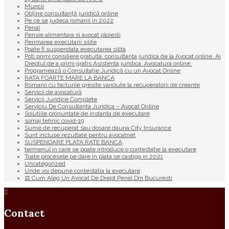
Muncii
Obține consultanță juridică online
Pe ce se judeca romanii in 2022
Penal
Pensie alimentara si avocat ploiesti
Perimarea executarii silite
Poate fi suspendata executarea silita
Poti primi consiliere gratuita, consultanta juridica de la Avocat online. Ai
Dreptul de a primi gratis Asistenta juridica. Avocatura online.
Programează o Consultație Juridică cu un Avocat Online
RATA FOARTE MARE LA BANCA
Romanii cu facturile gresite vandute la recuperatorii de creante
Servicii de avocatură
Servicii Juridice Complete
Serviciu De Consultanta Juridica – Avocat Online
Solutiile pronuntate de instanta de executare
somaj tehnic covid-19
Sume de recuperat sau dosare dauna City Insurance
Sunt incluse rezultate pentru avocatnet
SUSPENDARE PLATA RATE BANCA
termenul in care se poate introduce o contestatie la executare
Toate procesele pe dare in plata se castiga in 2021
Uncategorized
Unde voi depune contestatia la executare
⚖ Cum Aleg Un Avocat De Drept Penal Din Bucuresti
Contact