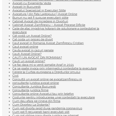
Avocati cu Experienta Vasta
Avocati în Bucuresti
Avocatul Specializat in Executari Silite
Avocatura | din Fata Laptopului | Avocat Online
Bunuri nu pot fi supuse executarii silite
Cabinet Avocat de Incredere in Divorturi
Cabinet Avocat Zamfirescu – Avocat Procese Dificile
Caile de atac impotriva hotararii de solutionare a contestatiei la
executare
Cât costă un Avocat Online?
Cat costa un proces de divort
Caut avocat in Romania Avocat Zamfirescu Cristian
Caut avocat online
Cauta avocat in cazuri penale
Cauti Avocat Online?
CAUTI UN AVOCAT DIN ROMANIA?
Cauti un avocat online?
Ce fac daca mi-a venit somatie Anaf in 2021
Ce se poate invoca prin intermediul contestatie la executare
Cerere la Curtea europeana a Drepturilor omului
Civil
Consultă un avocat online pe avocatzamfirescu.ro
consultanta juridica avocat online
Consultanta Juridica Bucuresti
Consultanta juridica firme
Consultanta online Avocatul tau prin telefon
Costurile pentru introducerea unei contestatii la executare
Cum dau afara pe cineva din firma
Cum Divortez La Distanta?
Cum pot divorta rapid dupa pandemia coronavirus
Cum pot fi recuperati banii executati silit
Cum pot obtine consultanta juridica pe internet