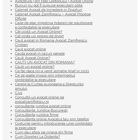
Avocatura | din Fata Laptopului | Avocat Online
Bunuri nu pot fi supuse executarii silite
Cabinet Avocat de Incredere in Divorturi
Cabinet Avocat Zamfirescu – Avocat Procese
Dificile
Caile de atac impotriva hotararii de solutionare
a contestatiei la executare
Cât costă un Avocat Online?
Cat costa un proces de divort
Caut avocat in Romania Avocat Zamfirescu
Cristian
Caut avocat online
Cauta avocat in cazuri penale
Cauti Avocat Online?
CAUTI UN AVOCAT DIN ROMANIA?
Cauti un avocat online?
Ce fac daca mi-a venit somatie Anaf in 2021
Ce se poate invoca prin intermediul
contestatie la executare
Cerere la Curtea europeana a Drepturilor
omului
Civil
Consultă un avocat online pe
avocatzamfirescu.ro
consultanta juridica avocat online
Consultanta Juridica Bucuresti
Consultanta juridica firme
Consultanta online Avocatul tau prin telefon
Costurile pentru introducerea unei contestatii
la executare
Cum dau afara pe cineva din firma
Cum Divortez La Distanta?