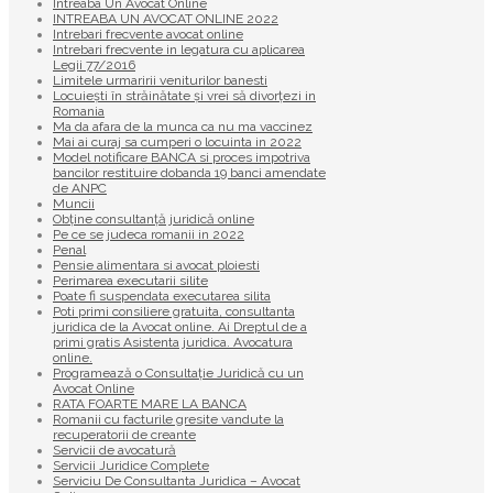
Intreaba Un Avocat Online
INTREABA UN AVOCAT ONLINE 2022
Intrebari frecvente avocat online
Intrebari frecvente in legatura cu aplicarea
Legii 77/2016
Limitele urmaririi veniturilor banesti
Locuiești în străinătate și vrei să divorțezi in
Romania
Ma da afara de la munca ca nu ma vaccinez
Mai ai curaj sa cumperi o locuinta in 2022
Model notificare BANCA si proces impotriva
bancilor restituire dobanda 19 banci amendate
de ANPC
Muncii
Obține consultanță juridică online
Pe ce se judeca romanii in 2022
Penal
Pensie alimentara si avocat ploiesti
Perimarea executarii silite
Poate fi suspendata executarea silita
Poti primi consiliere gratuita, consultanta
juridica de la Avocat online. Ai Dreptul de a
primi gratis Asistenta juridica. Avocatura
online.
Programează o Consultație Juridică cu un
Avocat Online
RATA FOARTE MARE LA BANCA
Romanii cu facturile gresite vandute la
recuperatorii de creante
Servicii de avocatură
Servicii Juridice Complete
Serviciu De Consultanta Juridica – Avocat