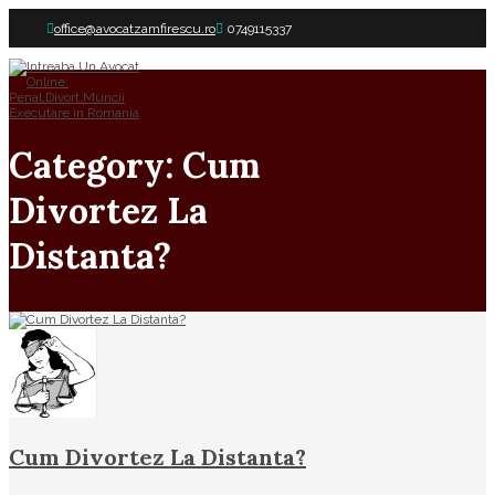
office@avocatzamfirescu.ro
0749115337
Category: Cum
Divortez La
Distanta?
Cum Divortez La Distanta?