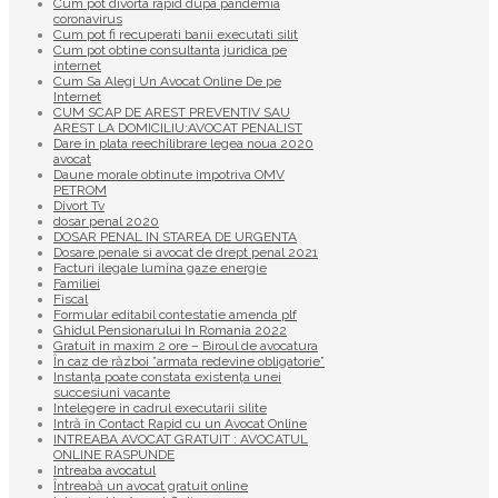
Cum pot divorta rapid dupa pandemia
coronavirus
Cum pot fi recuperati banii executati silit
Cum pot obtine consultanta juridica pe
internet
Cum Sa Alegi Un Avocat Online De pe
Internet
CUM SCAP DE AREST PREVENTIV SAU
AREST LA DOMICILIU:AVOCAT PENALIST
Dare in plata reechilibrare legea noua 2020
avocat
Daune morale obtinute impotriva OMV
PETROM
Divort Tv
dosar penal 2020
DOSAR PENAL IN STAREA DE URGENTA
Dosare penale si avocat de drept penal 2021
Facturi ilegale lumina gaze energie
Familiei
Fiscal
Formular editabil contestatie amenda plf
Ghidul Pensionarului In Romania 2022
Gratuit in maxim 2 ore – Biroul de avocatura
În caz de război ”armata redevine obligatorie”
Instanța poate constata existenţa unei
succesiuni vacante
Intelegere in cadrul executarii silite
Intră în Contact Rapid cu un Avocat Online
INTREABA AVOCAT GRATUIT : AVOCATUL
ONLINE RASPUNDE
Intreaba avocatul
Întreabă un avocat gratuit online