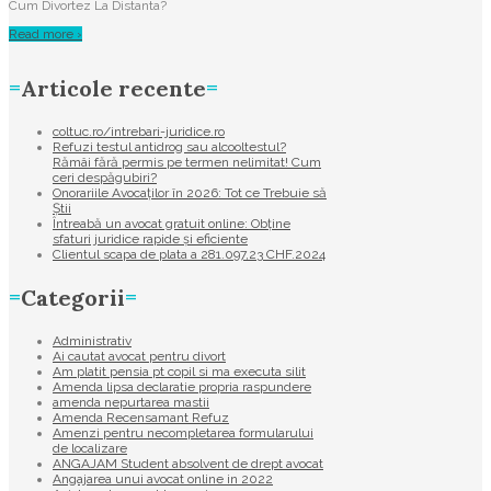
Cum Divortez La Distanta?
Read more ›
Articole recente
coltuc.ro/intrebari-juridice.ro
Refuzi testul antidrog sau alcooltestul?
Rămâi fără permis pe termen nelimitat! Cum
ceri despăgubiri?
Onorariile Avocaților în 2026: Tot ce Trebuie să
Știi
Întreabă un avocat gratuit online: Obține
sfaturi juridice rapide și eficiente
Clientul scapa de plata a 281.097,23 CHF.2024
Categorii
Administrativ
Ai cautat avocat pentru divort
Am platit pensia pt copil si ma executa silit
Amenda lipsa declaratie propria raspundere
amenda nepurtarea mastii
Amenda Recensamant Refuz
Amenzi pentru necompletarea formularului
de localizare
ANGAJAM Student absolvent de drept avocat
Angajarea unui avocat online in 2022