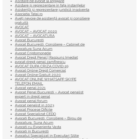
Asistare de avocat la angajare
Asistare și reprezentare în fața instanțelor
Asistență și reprezentare juridică insolventa
Asociatia Tatal.ro
Aveţi nevoie de asistenţă avocat şi consiliere
gratuită
AVOCAT
AVOCAT – AVOCAT 2020
AVOCAT – AVOCATURA
Avocat Bucuresti
Avocat Bucuresti. Consiliere – Cabinet de
Avocatura Suna Acum
Avocat Criptomonede
Avocat Drept Penal | Raspuns Imediat
avocat drept penal zamfirescu
AVOCAT DUPA CRIZA COVID-19
Avocat Online Drept Comercial
Avocat Online Gratuit 2020
AVOCAT ONLINE WHATSAPP SKYPE
TELEFON EMAIL
Avocat penal 2021
Avocat Penal Bucuresti – Avocat penalist
expert in drept penal
Avocat penal forum
Avocat penalist in 2023
Avocat Procese Dificile
Avocat Specializat CEDO
Avocati Bucuresti. Consiliere – Birou de
Avocatura. Suna Acum
Avocati cu Experienta Vasta
Avocati în Bucuresti
Avocatul Specializat in Executari Silite