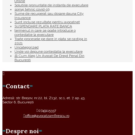
Online
Solutiile pronuntate de instanta de executare
somaj tehnic covid-19
Sume de recuperat sau dosare dauna City
Insurance
Sunt incluse rezultate pentru avocatnet
SUSPENDARE PLATA RATE BANCA
termenul in care se poate introduce o
contestatie la executare
Toate procesele pe dare in plata se castiga in
2021
Uncategorized
Unde voi depune contestatia la executare
⚖ Cum Aleg Un Avocat De Drept Penal Din
Bucuresti
Contact
Adresă: str. Brașov, nr.22, bl. Z132, sc.1, et. 7, ap. 43,
Sector 6, București
0749115337
office@avocatzamfirescu.ro
Despre noi