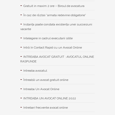
Gratuit in maxim 2 ore – Biroul de avocatura
În caz de război ”armata redevine obligatorie”
Instanța poate constata existenţa unei succesiuni
vacante
Intelegere in cadrul executarii silite
Intră în Contact Rapid cu un Avocat Online
INTREABA AVOCAT GRATUIT : AVOCATUL ONLINE
RASPUNDE
Intreaba avocatul
Întreabă un avocat gratuit online
Intreaba Un Avocat Online
INTREABA UN AVOCAT ONLINE 2022
Intrebari frecvente avocat online