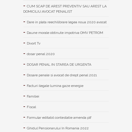
CUM SCAP DE AREST PREVENTIV SAU AREST LA
DOMICILIU:AVOCAT PENALIST
Dare in plata reechilibrare legea noua 2020 avocat
Daune morale obtinute impotriva OMV PETROM
Divort Tv
dosar penal 2020
DOSAR PENAL IN STAREA DE URGENTA
Dosare penale si avocat de drept penal 2021
Facturi ilegale lumina gaze energie
Familiei
Fiscal
Formular editabil contestatie amenda plf
Ghidul Pensionarului In Romania 2022