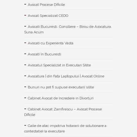
Avocat Procese Dificile
Avocat Specializat CEDO
Avocati Bucuresti. Consiliere – Birou de Avocatura.
Suna Acum
Avocati cu Experienta Vasta
Avocati în Bucuresti
Avocatul Specializat in Executari Silite
Avocatura | din Fata Laptopului | Avocat Online
Bunuri nu pot fi supuse executarii silite
Cabinet Avocat de Incredere in Divorturi
Cabinet Avocat Zamfirescu – Avocat Procese
Dificile
Caile de atac impotriva hotararii de solutionare a
contestatiei la executare