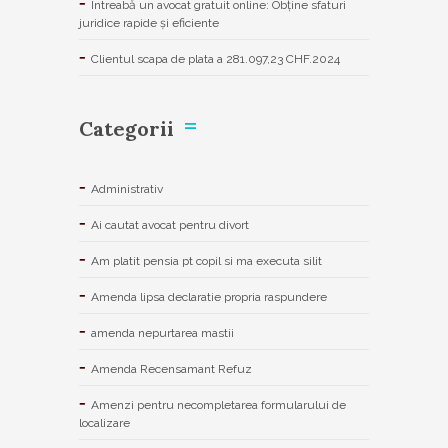
Întreabă un avocat gratuit online: Obține sfaturi
juridice rapide și eficiente
Clientul scapa de plata a 281.097,23 CHF.2024
Categorii
Administrativ
Ai cautat avocat pentru divort
Am platit pensia pt copil si ma executa silit
Amenda lipsa declaratie propria raspundere
amenda nepurtarea mastii
Amenda Recensamant Refuz
Amenzi pentru necompletarea formularului de
localizare