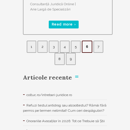
Consultanță Juridică Online |
Arie Largă de Specializări‎
Read more ›
1
2
3
4
5
6
7
8
9
Articole recente
coltuc.ro/intrebari-juridice.ro
Refuzi testul antidrog sau alcooltestul? Rămâi fără
permis pe termen nelimitat! Cum ceri despăgubiri?
Onorariile Avocaților în 2026: Tot ce Trebuie să Știi