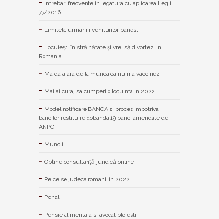
Intrebari frecvente in legatura cu aplicarea Legii
77/2016
Limitele urmaririi veniturilor banesti
Locuiești în străinătate și vrei să divorțezi in
Romania
Ma da afara de la munca ca nu ma vaccinez
Mai ai curaj sa cumperi o locuinta in 2022
Model notificare BANCA si proces impotriva
bancilor restituire dobanda 19 banci amendate de
ANPC
Muncii
Obține consultanță juridică online
Pe ce se judeca romanii in 2022
Penal
Pensie alimentara si avocat ploiesti