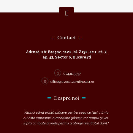
Contact
Adresă: str. Brașov, nr.22, bl. Z132, sc.1, et. 7,
ap. 43, Sector 6, București
0749115337
office@avocatzamfirescu.ro
Despre noi
“
Atunci când există plăcere pentru ceea ce faci, nimic
nu este imposibil, o rezolvare găsești tot timpul și vei
lupta cu toate armele pentru a atinge rezultatul dorit.
“