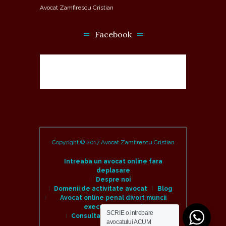
Avocat Zamfirescu Cristian
Facebook
Copyright © 2017 Avocat Zamfirescu Cristian
Intreaba un avocat online fara
deplasare
Despre noi
Domenii de activitate avocat
Blog
Avocat online penal divort muncii
executare amenzi
SCRIE o intrebare
Consulta un avocat online
avocatului ACUM