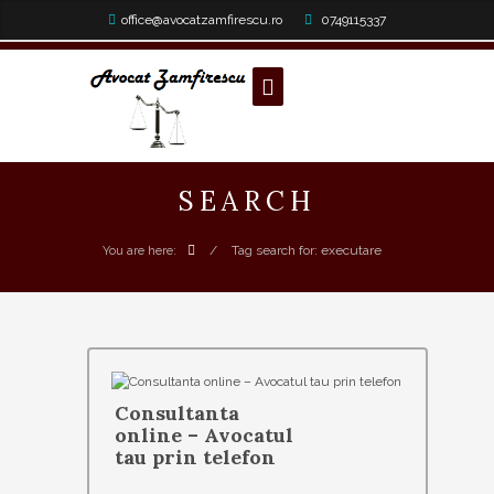
office@avocatzamfirescu.ro
0749115337
SEARCH
/
Tag search for: executare
You are here:
Consultanta
online – Avocatul
tau prin telefon