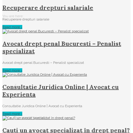
Recuperare drepturi salariale
You are here:
Recuperare drepturi salariale
Read more ›
Avocat drept penal Bucuresti – Penalist
specializat
Avocat drept penal Bucuresti – Penalist specializat
Read more ›
/
Consultatie Juridica Online | Avocat cu
Experienta‎
Consultatie Juridica Online | Avocat cu Experienta‎
Read more ›
Tag search for: divort
Cauți un avocat specializat în drept penal?