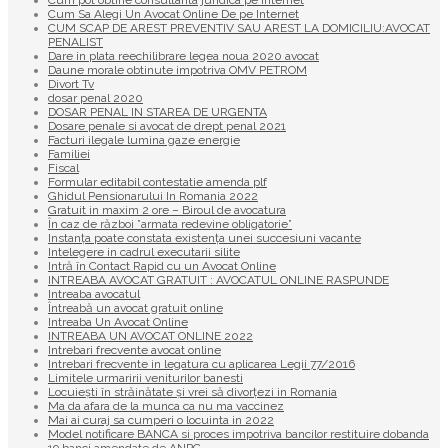
Cum pot obtine consultanta juridica pe internet
Cum Sa Alegi Un Avocat Online De pe Internet
CUM SCAP DE AREST PREVENTIV SAU AREST LA DOMICILIU:AVOCAT
PENALIST
Dare in plata reechilibrare legea noua 2020 avocat
Daune morale obtinute impotriva OMV PETROM
Divort Tv
dosar penal 2020
DOSAR PENAL IN STAREA DE URGENTA
Dosare penale si avocat de drept penal 2021
Facturi ilegale lumina gaze energie
Familiei
Fiscal
Formular editabil contestatie amenda plf
Ghidul Pensionarului In Romania 2022
Gratuit in maxim 2 ore – Biroul de avocatura
În caz de război ”armata redevine obligatorie”
Instanța poate constata existenţa unei succesiuni vacante
Intelegere in cadrul executarii silite
Intră în Contact Rapid cu un Avocat Online
INTREABA AVOCAT GRATUIT : AVOCATUL ONLINE RASPUNDE
Intreaba avocatul
Întreabă un avocat gratuit online
Intreaba Un Avocat Online
INTREABA UN AVOCAT ONLINE 2022
Intrebari frecvente avocat online
Intrebari frecvente in legatura cu aplicarea Legii 77/2016
Limitele urmaririi veniturilor banesti
Locuiești în străinătate și vrei să divorțezi in Romania
Ma da afara de la munca ca nu ma vaccinez
Mai ai curaj sa cumperi o locuinta in 2022
Model notificare BANCA si proces impotriva bancilor restituire dobanda