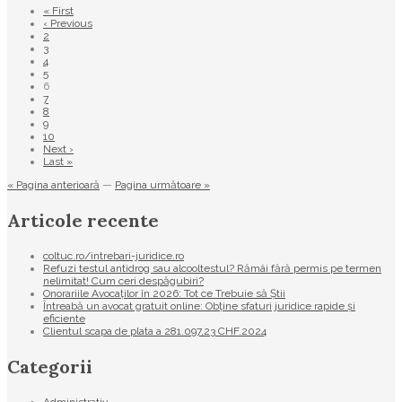
« First
‹ Previous
2
3
4
5
6
7
8
9
10
Next ›
Last »
« Pagina anterioară
—
Pagina următoare »
Articole recente
coltuc.ro/intrebari-juridice.ro
Refuzi testul antidrog sau alcooltestul? Rămâi fără permis pe termen
nelimitat! Cum ceri despăgubiri?
Onorariile Avocaților în 2026: Tot ce Trebuie să Știi
Întreabă un avocat gratuit online: Obține sfaturi juridice rapide și
eficiente
Clientul scapa de plata a 281.097,23 CHF.2024
Categorii