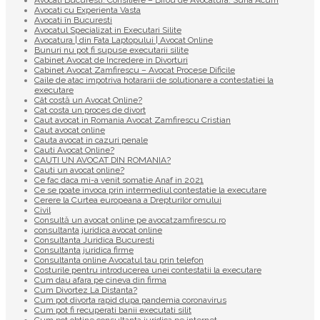
Avocati Bucuresti. Consiliere – Birou de Avocatura. Suna Acum
Avocati cu Experienta Vasta
Avocati în Bucuresti
Avocatul Specializat in Executari Silite
Avocatura | din Fata Laptopului | Avocat Online
Bunuri nu pot fi supuse executarii silite
Cabinet Avocat de Incredere in Divorturi
Cabinet Avocat Zamfirescu – Avocat Procese Dificile
Caile de atac impotriva hotararii de solutionare a contestatiei la
executare
Cât costă un Avocat Online?
Cat costa un proces de divort
Caut avocat in Romania Avocat Zamfirescu Cristian
Caut avocat online
Cauta avocat in cazuri penale
Cauti Avocat Online?
CAUTI UN AVOCAT DIN ROMANIA?
Cauti un avocat online?
Ce fac daca mi-a venit somatie Anaf in 2021
Ce se poate invoca prin intermediul contestatie la executare
Cerere la Curtea europeana a Drepturilor omului
Civil
Consultă un avocat online pe avocatzamfirescu.ro
consultanta juridica avocat online
Consultanta Juridica Bucuresti
Consultanta juridica firme
Consultanta online Avocatul tau prin telefon
Costurile pentru introducerea unei contestatii la executare
Cum dau afara pe cineva din firma
Cum Divortez La Distanta?
Cum pot divorta rapid dupa pandemia coronavirus
Cum pot fi recuperati banii executati silit