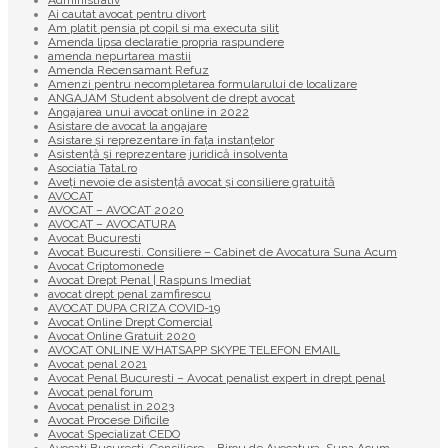
Administrativ
Ai cautat avocat pentru divort
Am platit pensia pt copil si ma executa silit
Amenda lipsa declaratie propria raspundere
amenda nepurtarea mastii
Amenda Recensamant Refuz
Amenzi pentru necompletarea formularului de localizare
ANGAJAM Student absolvent de drept avocat
Angajarea unui avocat online in 2022
Asistare de avocat la angajare
Asistare și reprezentare în fața instanțelor
Asistență și reprezentare juridică insolventa
Asociatia Tatal.ro
Aveţi nevoie de asistenţă avocat şi consiliere gratuită
AVOCAT
AVOCAT – AVOCAT 2020
AVOCAT – AVOCATURA
Avocat Bucuresti
Avocat Bucuresti. Consiliere – Cabinet de Avocatura Suna Acum
Avocat Criptomonede
Avocat Drept Penal | Raspuns Imediat
avocat drept penal zamfirescu
AVOCAT DUPA CRIZA COVID-19
Avocat Online Drept Comercial
Avocat Online Gratuit 2020
AVOCAT ONLINE WHATSAPP SKYPE TELEFON EMAIL
Avocat penal 2021
Avocat Penal Bucuresti – Avocat penalist expert in drept penal
Avocat penal forum
Avocat penalist in 2023
Avocat Procese Dificile
Avocat Specializat CEDO