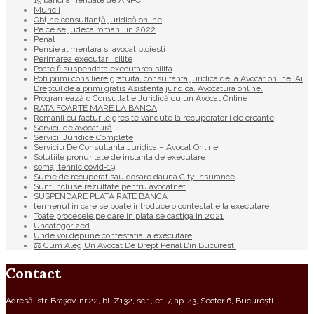
19 banci amendate de ANPC
Muncii
Obține consultanță juridică online
Pe ce se judeca romanii in 2022
Penal
Pensie alimentara si avocat ploiesti
Perimarea executarii silite
Poate fi suspendata executarea silita
Poti primi consiliere gratuita, consultanta juridica de la Avocat online. Ai
Dreptul de a primi gratis Asistenta juridica. Avocatura online.
Programează o Consultație Juridică cu un Avocat Online
RATA FOARTE MARE LA BANCA
Romanii cu facturile gresite vandute la recuperatorii de creante
Servicii de avocatură
Servicii Juridice Complete
Serviciu De Consultanta Juridica – Avocat Online
Solutiile pronuntate de instanta de executare
somaj tehnic covid-19
Sume de recuperat sau dosare dauna City Insurance
Sunt incluse rezultate pentru avocatnet
SUSPENDARE PLATA RATE BANCA
termenul in care se poate introduce o contestatie la executare
Toate procesele pe dare in plata se castiga in 2021
Uncategorized
Unde voi depune contestatia la executare
⚖ Cum Aleg Un Avocat De Drept Penal Din Bucuresti
Contact
Adresă: str. Brașov, nr.22, bl. Z132, sc.1, et. 7, ap. 43, Sector 6, București