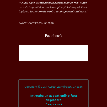
“
Atunci când există plăcere pentru ceea ce faci, nimic
nu este imposibil, o rezolvare găsești tot timpul și vei
lupta cu toate armele pentru a atinge rezultatul dorit.
“
Avocat Zamfirescu Cristian
Facebook
Copyright © 2017 Avocat Zamfirescu Cristian
Intreaba un avocat online fara
deplasare
Despre noi