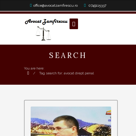
office@avocatzamfirescu.ro
0749115337
SEARCH
You are here:
/
Tag search for: avocat drept penal