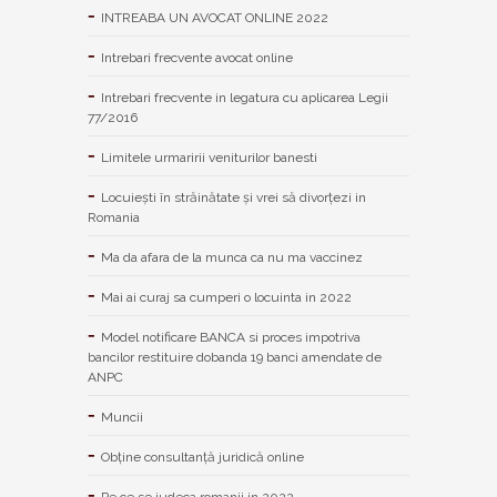
INTREABA UN AVOCAT ONLINE 2022
Intrebari frecvente avocat online
Intrebari frecvente in legatura cu aplicarea Legii
77/2016
Limitele urmaririi veniturilor banesti
Locuiești în străinătate și vrei să divorțezi in
Romania
Ma da afara de la munca ca nu ma vaccinez
Mai ai curaj sa cumperi o locuinta in 2022
Model notificare BANCA si proces impotriva
bancilor restituire dobanda 19 banci amendate de
ANPC
Muncii
Obține consultanță juridică online
Pe ce se judeca romanii in 2022