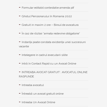
Formular editabil contestatie amenda plf
Ghidul Pensionarului In Romania 2022
Gratuit in maxim 2 ore – Biroul de avocatura
În caz de război ”armata redevine obligatorie”
Instanța poate constata existenţa unei succesiuni
vacante
Intelegere in cadrul executarii silite
Intră în Contact Rapid cu un Avocat Online
INTREABA AVOCAT GRATUIT : AVOCATUL ONLINE
RASPUNDE
Intreaba avocatul
Întreabă un avocat gratuit online
Intreaba Un Avocat Online