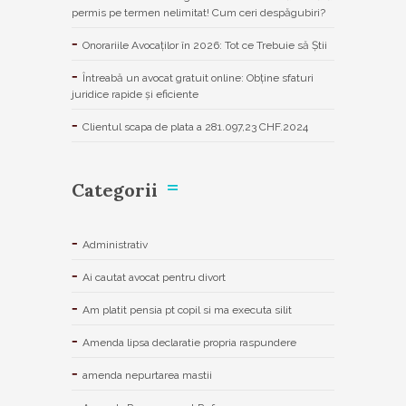
permis pe termen nelimitat! Cum ceri despăgubiri?
Onorariile Avocaților în 2026: Tot ce Trebuie să Știi
Întreabă un avocat gratuit online: Obține sfaturi
juridice rapide și eficiente
Clientul scapa de plata a 281.097,23 CHF.2024
Categorii
Administrativ
Ai cautat avocat pentru divort
Am platit pensia pt copil si ma executa silit
Amenda lipsa declaratie propria raspundere
amenda nepurtarea mastii