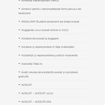
Amenda Recensamant Refuz
Amenzi pentru necompletarea formularului de
localizare
ANGAJAM Student absolvent de drept avocat
Angajarea unui avocat online in 2022
Asistare de avocat la angajare
Asistare și reprezentare în fața instanțelor
Asistență și reprezentare juridică insolventa
Asociatia Tatal.ro
Aveţi nevoie de asistenţă avocat şi consiliere
gratuită
AVOCAT
AVOCAT – AVOCAT 2020
AVOCAT – AVOCATURA