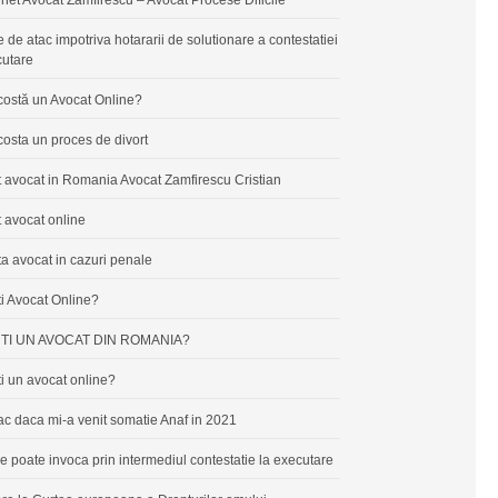
e de atac impotriva hotararii de solutionare a contestatiei
cutare
costă un Avocat Online?
costa un proces de divort
 avocat in Romania Avocat Zamfirescu Cristian
 avocat online
a avocat in cazuri penale
i Avocat Online?
TI UN AVOCAT DIN ROMANIA?
i un avocat online?
ac daca mi-a venit somatie Anaf in 2021
e poate invoca prin intermediul contestatie la executare