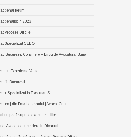
at penal forum
at penalist in 2023
at Procese Dificile
at Specializat CEDO
ati Bucuresti. Consiliere – Birou de Avocatura. Suna
ati cu Experienta Vasta
ati în Bucuresti
atul Specializat in Executari Silite
atura | din Fata Laptopului | Avocat Online
ri nu pot fi supuse executarii silite
net Avocat de Incredere in Divorturi
net Avocat Zamfirescu – Avocat Procese Dificile