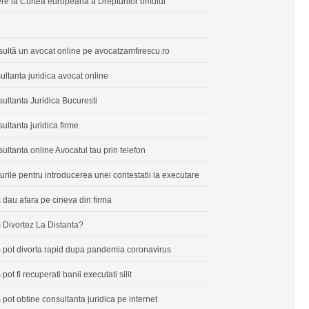
re la Curtea europeana a Drepturilor omului
ultă un avocat online pe avocatzamfirescu.ro
ultanta juridica avocat online
ultanta Juridica Bucuresti
ultanta juridica firme
ultanta online Avocatul tau prin telefon
urile pentru introducerea unei contestatii la executare
dau afara pe cineva din firma
Divortez La Distanta?
pot divorta rapid dupa pandemia coronavirus
pot fi recuperati banii executati silit
pot obtine consultanta juridica pe internet