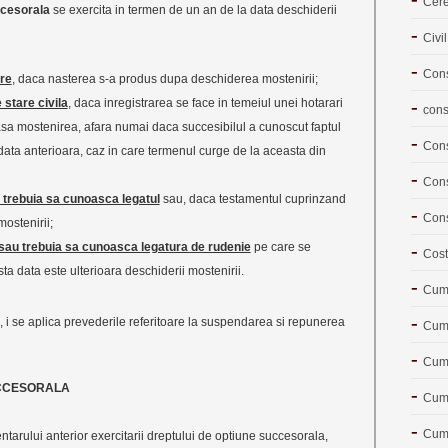
Cere
ccesorala
se exercita in termen de un an de la data deschiderii
Civil
Cons
ire
, daca nasterea s-a produs dupa deschiderea mostenirii;
e stare civila
, daca inregistrarea se face in temeiul unei hotarari
cons
lasa mostenirea, afara numai daca succesibilul a cunoscut faptul
Cons
 data anterioara, caz in care termenul curge de la aceasta din
Cons
u trebuia sa cunoasca legatul
sau, daca testamentul cuprinzand
Cons
ostenirii;
 sau trebuia sa cunoasca legatura de rudenie
pe care se
Cost
a data este ulterioara deschiderii mostenirii.
Cum 
 i se aplica prevederile referitoare la suspendarea si repunerea
Cum 
Cum 
CCESORALA
Cum 
Cum 
entarului anterior exercitarii dreptului de optiune succesorala,