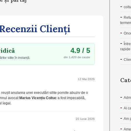
coltu
Refu
termen
Recenzii Clienți
Onor
Într
4.9 / 5
idică
rapide 
din 1,420 de cauze
lor silite în instanță.
Clie
Cat
12 Mai 2026
reușit anularea unei executări silite pornite abuziv de o
Admi
omnul avocat
Marius Vicențiu Coltuc
a fost impecabilă,
l legal.
Ai c
Am p
20 Iunie 2026
Amen