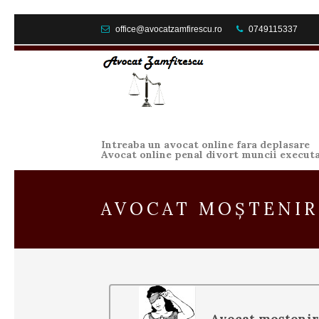
office@avocatzamfirescu.ro
0749115337
Intreaba un avocat online fara deplasare
Avocat online penal divort muncii execut
AVOCAT MOȘTENIRE
Avocat moștenire