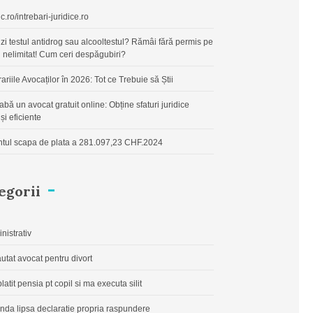
c.ro/intrebari-juridice.ro
zi testul antidrog sau alcooltestul? Rămâi fără permis pe
 nelimitat! Cum ceri despăgubiri?
ariile Avocaților în 2026: Tot ce Trebuie să Știi
eabă un avocat gratuit online: Obține sfaturi juridice
și eficiente
ntul scapa de plata a 281.097,23 CHF.2024
egorii
nistrativ
autat avocat pentru divort
latit pensia pt copil si ma executa silit
da lipsa declaratie propria raspundere