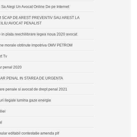
Sa Alegi Un Avocat Online De pe Internet
 SCAP DE AREST PREVENTIV SAU AREST LA
ILIU:AVOCAT PENALIST
 in plata reechilibrare legea noua 2020 avocat
ne morale obtinute impotriva OMV PETROM
rt Tv
r penal 2020
AR PENAL IN STAREA DE URGENTA
re penale si avocat de drept penal 2021
uri ilegale lumina gaze energie
liei
al
ular editabil contestatie amenda plf