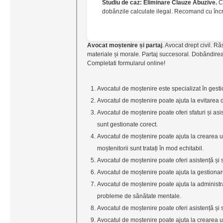
Studiu de caz: Eliminare Clauze Abuzive.
Co
dobânzile calculate ilegal. Recomand cu înc
Avocat moștenire și partaj
. Avocat drept civil. R
materiale și morale. Partaj succesoral. Dobândirea
Completati formularul online!
Avocatul de moștenire este specializat în gestio
Avocatul de moștenire poate ajuta la evitarea dis
Avocatul de moștenire poate oferi sfaturi și as
sunt gestionate corect.
Avocatul de moștenire poate ajuta la crearea un
moștenitorii sunt tratați în mod echitabil.
Avocatul de moștenire poate oferi asistență și sf
Avocatul de moștenire poate ajuta la gestionarea
Avocatul de moștenire poate ajuta la administ
probleme de sănătate mentale.
Avocatul de moștenire poate oferi asistență și sf
Avocatul de moștenire poate ajuta la crearea un