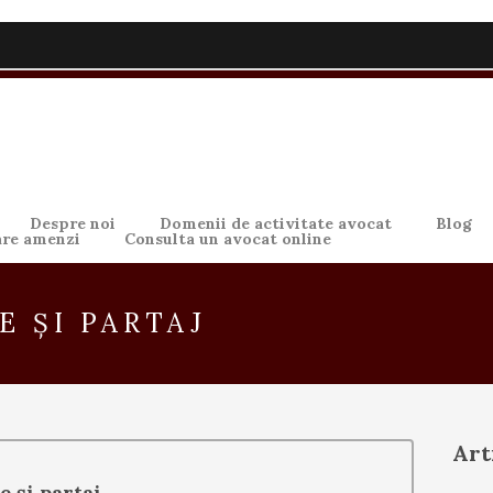
Despre noi
Domenii de activitate avocat
Blog
are amenzi
Consulta un avocat online
 ȘI PARTAJ
Art
 și partaj