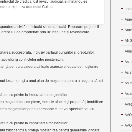
ntractul de credit a fost revizuit judicial, eliminându-se
redere expertiza domnului Coltuc.
amen
Ame
ăspunderea civilă delictuală și contractuală. Reparare prejudicii
Amen
 dreptului de proprietate prin uzucapiune și revendicare.
ANGA
Anga
narea succesorală, inclusiv partajul bunurilor și drepturilor.
putelor și conflictelor între moștenitori.
Asis
istență pentru a asigura că toate aspectele legate de moștenire
Asis
ui testament și a unui plan de moștenire pentru a asigura că toți
Asis
Asoc
aturi cu privire la impozitarea moștenirilor.
 moștenirilor complexe, inclusiv afaceri și proprietăți imobiliare.
Aveţ
rarea moștenirilor pentru persoane cu nevoi speciale sau cu
AVO
aturi cu privire la impozitarea moștenirilor.
AVO
ui trust pentru a proteja moștenirea pentru generațiile viitoare.