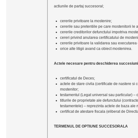
actiunile de partaj succesoral;
cererile privitoare la mostenire;
cererile sau pretentiile pe care mostenitorii le 
cererile creditorilor defunctului impotriva mosten
cereri privind anularea certificatului de mosteni
cererile privitoare la validarea sau executarea 
orice alte litigii avand ca obiect mostenirea.
Actele necesare pentru deschiderea succesiunii
certificatul de Deces;
actele de stare civila (certificate de nastere si 
mostenitor;
testamentul (Legat universal sau particular) – 
titlurile de proprietate ale defunctului (contra
testamentele) – reprezinta actele de baza ale
certificat de atestare fiscala (eliberat de Direct
TERMENUL DE OPTIUNE SUCCESORALA