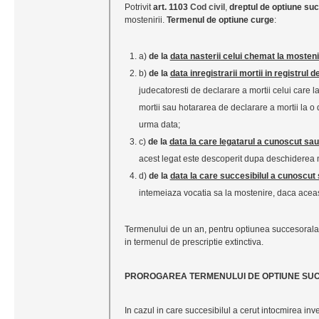
Potrivit
art. 1103
Cod civil
,
dreptul de optiune su
mostenirii.
Termenul de optiune curge
:
a)
de la
data nasterii celui chemat la mosten
b)
de la
data inregistrarii mortii in registrul d
judecatoresti de declarare a mortii celui care 
mortii sau hotararea de declarare a mortii la o
urma data;
c)
de la
data la care legatarul a cunoscut sa
acest legat este descoperit dupa deschiderea m
d)
de la
data la care succesibilul a cunoscut
intemeiaza vocatia sa la mostenire, daca aceast
Termenului de un an, pentru optiunea succesorala,
in termenul de prescriptie extinctiva.
PROROGAREA TERMENULUI DE OPTIUNE SU
In cazul in care succesibilul a cerut intocmirea inv