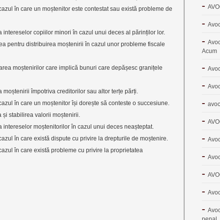
AVO
 cazul în care un moștenitor este contestat sau există probleme de
Avoc
ntereselor copiilor minori în cazul unui deces al părinților lor.
Avoc
ea pentru distribuirea moștenirii în cazul unor probleme fiscale
Acum
area moștenirilor care implică bunuri care depășesc granițele
Avo
Avoc
oștenirii împotriva creditorilor sau altor terțe părți.
cazul în care un moștenitor își dorește să conteste o succesiune.
avoc
i stabilirea valorii moștenirii.
AVO
 intereselor moștenitorilor în cazul unui deces neașteptat.
azul în care există dispute cu privire la drepturile de moștenire.
Avoc
cazul în care există probleme cu privire la proprietatea
Avoc
AVO
Avoc
Avoc
penal