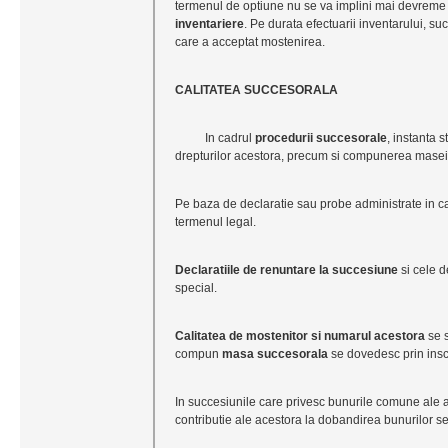
termenul de optiune nu se va implini mai devreme 
inventariere
. Pe durata efectuarii inventarului, su
care a acceptat mostenirea.
CALITATEA SUCCESORALA
In cadrul
procedurii succesorale
, instanta s
drepturilor acestora, precum si compunerea masei
Pe baza de declaratie sau probe administrate in c
termenul legal.
Declaratiile de renuntare la succesiune
si cele 
special.
Calitatea de mostenitor
si numarul acestora
se s
compun
masa succesorala
se dovedesc prin inscr
In succesiunile care privesc bunurile comune ale aut
contributie ale acestora la dobandirea bunurilor se 