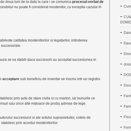
de doua luni de la data la care i se comunica
procesul-verbal de
Cum 
ccesibilul nu poate fi considerat mostenitor, cu exceptia cazului in
CUM
DOMIC
Dare
tabileste calitatea mostenitorilor si legatarilor, intinderea
Dau
 succesorale.
Divo
auza se va stabili daca succesorii au acceptat succesiunea in
dosa
DOS
de
acceptare
sub beneficiu de inventar se inscriu intr-un registru
Dosa
Fact
tabilesc prin acte de stare civila si cu martori, iar bunurile ce
isuri sau orice alte mijloace de proba admise de lege.
Fami
Fisc
orului succesiunii si ale sotului supravietuitor, cotele de
stabilesc prin acordul mostenitorilor.
Form