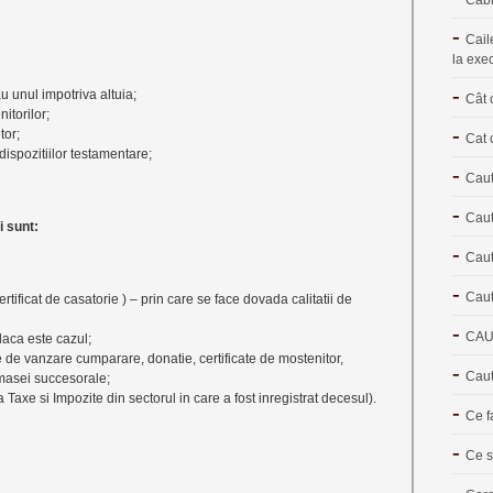
Cail
la exe
au unul impotriva altuia;
Cât 
itorilor;
tor;
Cat 
dispozitiilor testamentare;
Caut
Caut
 sunt:
Caut
Caut
certificat de casatorie ) – prin care se face dovada calitatii de
CAU
daca este cazul;
cte de vanzare cumparare, donatie, certificate de mostenitor,
Caut
 masei succesorale;
ia Taxe si Impozite din sectorul in care a fost inregistrat decesul).
Ce f
Ce s