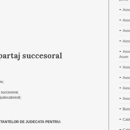
Avoc
Avoc
Avoc
Avoc
Avoc
partaj succesoral
Acum
Avoc
Avoc
re;
Avoc
i succesoral,
 judecatoresti;
Avoc
Bunu
Cabi
NSTANTELOR DE JUDECATA PENTRU:
Cabi