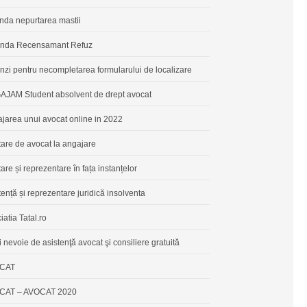
da nepurtarea mastii
nda Recensamant Refuz
zi pentru necompletarea formularului de localizare
JAM Student absolvent de drept avocat
jarea unui avocat online in 2022
tare de avocat la angajare
tare și reprezentare în fața instanțelor
tență și reprezentare juridică insolventa
iatia Tatal.ro
i nevoie de asistenţă avocat şi consiliere gratuită
CAT
CAT – AVOCAT 2020