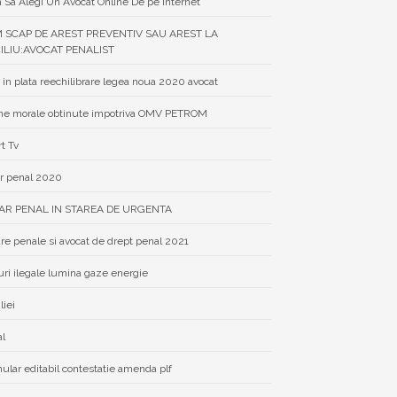
Sa Alegi Un Avocat Online De pe Internet
 SCAP DE AREST PREVENTIV SAU AREST LA
ILIU:AVOCAT PENALIST
 in plata reechilibrare legea noua 2020 avocat
e morale obtinute impotriva OMV PETROM
rt Tv
r penal 2020
AR PENAL IN STAREA DE URGENTA
re penale si avocat de drept penal 2021
uri ilegale lumina gaze energie
liei
al
ular editabil contestatie amenda plf