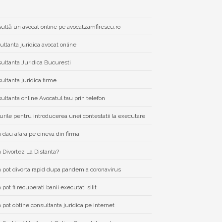
ultă un avocat online pe avocatzamfirescu.ro
ultanta juridica avocat online
ultanta Juridica Bucuresti
ultanta juridica firme
ultanta online Avocatul tau prin telefon
urile pentru introducerea unei contestatii la executare
dau afara pe cineva din firma
Divortez La Distanta?
pot divorta rapid dupa pandemia coronavirus
pot fi recuperati banii executati silit
pot obtine consultanta juridica pe internet