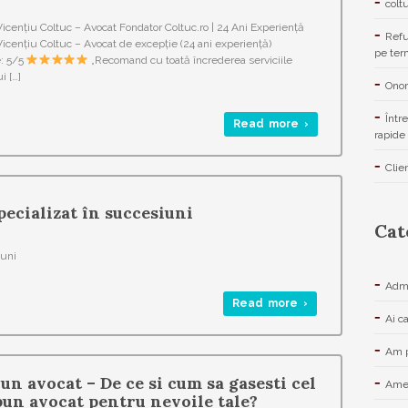
colt
icențiu Coltuc – Avocat Fondator Coltuc.ro | 24 Ani Experiență
Refu
icențiu Coltuc – Avocat de excepție (24 ani experiență)
pe ter
: 5/5
„Recomand cu toată încrederea serviciile
 […]
Onor
Într
Read more ›
rapide 
Clie
pecializat în succesiuni
Cat
iuni
Admi
Read more ›
Ai c
Am p
un avocat – De ce si cum sa gasesti cel
Amen
bun avocat pentru nevoile tale?