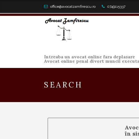
office@avocatzamfirescu.ro
0749115337
Intreaba un avocat online fara deplasare
Avocat online penal divort muncii execut
SEARCH
Avoca
în si