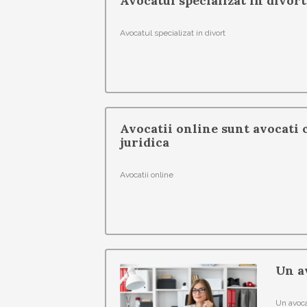
Avocatul specializat in divort
Avocatul specializat in divort
Avocatii online sunt avocati c
juridica
Avocatii online
Un a
Un avoca