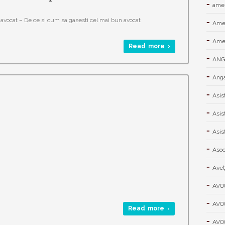
amen
avocat – De ce si cum sa gasesti cel mai bun avocat
Ame
Amen
Read more ›
ANGA
Anga
Asis
Asis
Asis
Asoci
Aveţ
AVO
AVO
Read more ›
AVO