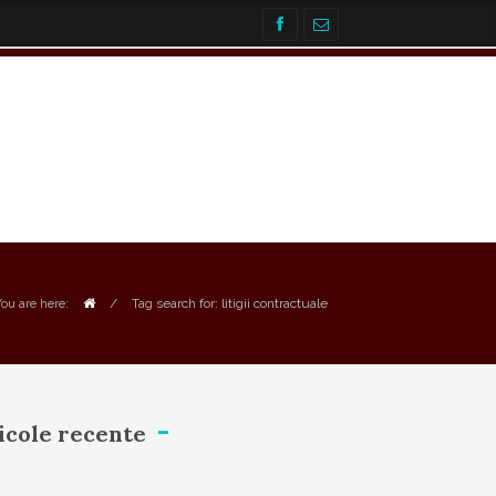
/
Tag search for: litigii contractuale
You are here:
icole recente