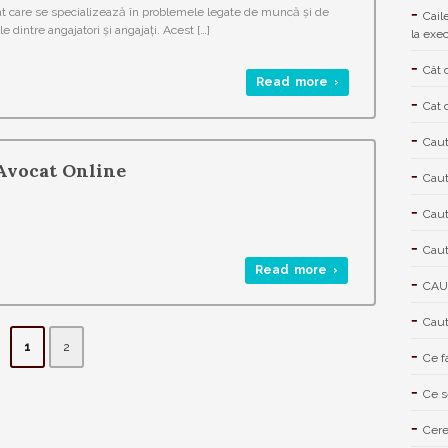
t care se specializează în problemele legate de muncă și de
Cail
le dintre angajatori și angajați. Acest […]
la exe
Cât 
Read more ›
Cat 
Caut
Avocat Online
Caut
Caut
Caut
Read more ›
CAU
Caut
1
2
Ce f
Ce s
Cere