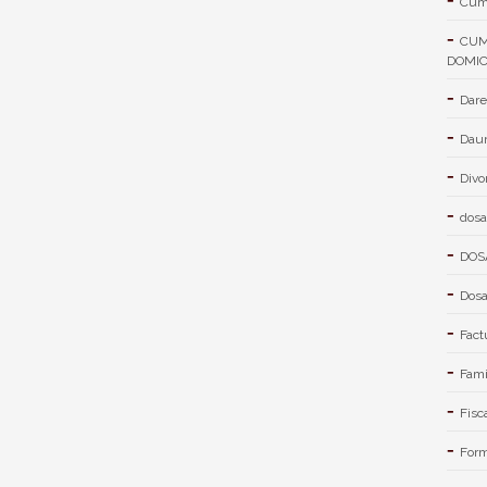
Cum 
CUM
DOMIC
Dare
Daun
Divo
dosa
DOS
Dosa
Fact
Fami
Fisc
Form