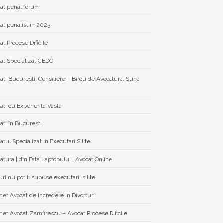
at penal forum
at penalist in 2023
at Procese Dificile
at Specializat CEDO
ati Bucuresti. Consiliere – Birou de Avocatura. Suna
ati cu Experienta Vasta
ati în Bucuresti
atul Specializat in Executari Silite
atura | din Fata Laptopului | Avocat Online
ri nu pot fi supuse executarii silite
net Avocat de Incredere in Divorturi
net Avocat Zamfirescu – Avocat Procese Dificile