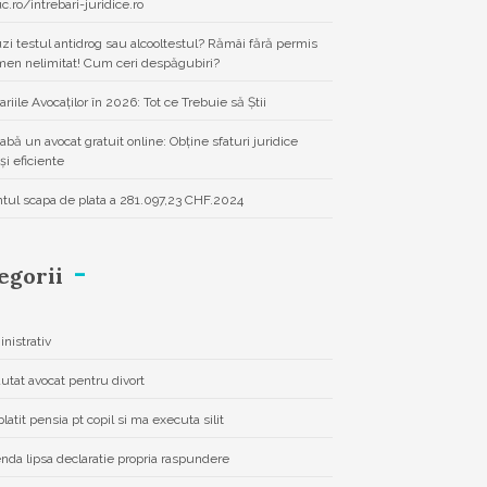
uc.ro/intrebari-juridice.ro
zi testul antidrog sau alcooltestul? Rămâi fără permis
men nelimitat! Cum ceri despăgubiri?
ariile Avocaților în 2026: Tot ce Trebuie să Știi
eabă un avocat gratuit online: Obține sfaturi juridice
și eficiente
ntul scapa de plata a 281.097,23 CHF.2024
egorii
nistrativ
autat avocat pentru divort
latit pensia pt copil si ma executa silit
da lipsa declaratie propria raspundere