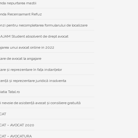
da nepurtarea mastii
nda Recensamant Refuz
zi pentru necompletarea formularului de localizare
JAM Student absolvent de drept avocat
jarea unui avocat online in 2022
tare de avocat la angajare
tare și reprezentare în fața instanțelor
tență și reprezentare juridică insolventa
atia Tatal.ro
i nevoie de asistenţă avocat şi consiliere gratuită
CAT
CAT – AVOCAT 2020
CAT – AVOCATURA