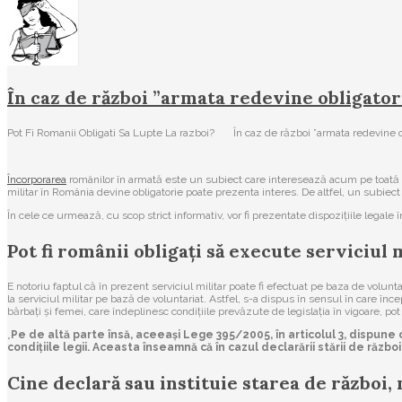
În caz de război ”armata redevine obligator
Pot Fi Romanii Obligati Sa Lupte La razboi? În caz de război ”armata redevine o
Încorporarea
românilor în armată este un subiect care interesează acum pe toată lu
militar în România devine obligatorie poate prezenta interes. De altfel, un subie
În cele ce urmează, cu scop strict informativ, vor fi prezentate dispozițiile legale
Pot fi românii obligați să execute serviciul 
E notoriu faptul că în prezent serviciul militar poate fi efectuat pe baza de volun
la serviciul militar pe bază de voluntariat. Astfel, s-a dispus în sensul în care în
bărbați și femei, care îndeplinesc condițiile prevăzute de legislația în vigoare, pot
„
Pe de altă parte însă, aceeași Lege 395/2005, în articolul 3, dispune că
condițiile legii. Aceasta înseamnă că în cazul declarării stării de război
Cine declară sau instituie starea de război,