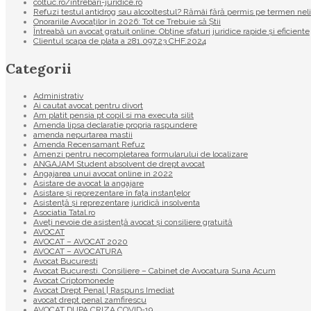
coltuc.ro/intrebari-juridice.ro
Refuzi testul antidrog sau alcooltestul? Rămâi fără permis pe termen nel
Onorariile Avocaților în 2026: Tot ce Trebuie să Știi
Întreabă un avocat gratuit online: Obține sfaturi juridice rapide și eficiente
Clientul scapa de plata a 281.097,23 CHF.2024
Categorii
Administrativ
Ai cautat avocat pentru divort
Am platit pensia pt copil si ma executa silit
Amenda lipsa declaratie propria raspundere
amenda nepurtarea mastii
Amenda Recensamant Refuz
Amenzi pentru necompletarea formularului de localizare
ANGAJAM Student absolvent de drept avocat
Angajarea unui avocat online in 2022
Asistare de avocat la angajare
Asistare și reprezentare în fața instanțelor
Asistență și reprezentare juridică insolventa
Asociatia Tatal.ro
Aveţi nevoie de asistenţă avocat şi consiliere gratuită
AVOCAT
AVOCAT – AVOCAT 2020
AVOCAT – AVOCATURA
Avocat Bucuresti
Avocat Bucuresti. Consiliere – Cabinet de Avocatura Suna Acum
Avocat Criptomonede
Avocat Drept Penal | Raspuns Imediat
avocat drept penal zamfirescu
AVOCAT DUPA CRIZA COVID-19