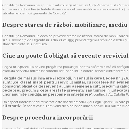
Constituția României ne spune în articolul 65 alineatul (2) că Parlamentul, Camera 
României arată că Președintele României e cel care instituie starea de asediu și 
situația pandemică generată de Covid-19.
Despre starea de război, mobilizare, asediu
Constituția României, în ceea ce privește starea de război, starea de mobilizare și
și cu Ordonanța de Urgență nr. 1 din 21.01.1999 privind regimul stării de asediu și 
stare declarată sau instituită.
Cine nu poate fi obligat să execute serviciul
Legea nr. 446/2006 privind pregătirea populației pentru apărare arată că cetățenii î
executa serviciul militar, iar femeile pot îndeplini, la cerere, oricare dintre formele 
„
Regula de mai sus însă are și excepții, în sensul în care Legea nr. 44
sunt: „cei clasați inapți pentru serviciul militar, cu scoatere din ev
consacrat oficial ca deservent al unui asemenea cult, precum și călug
pedepsei, precum și cele arestate preventiv sau trimise în judecata pâ
unor anumite condiții, au persoane în întreținere
”, continuă Av. Cătălin P
Un aspect interesant de remarcat este dat de articolul 4 al Legii 446/2006 care p
alternativ
”. În acest caz nu am vorbi de o neîndeplinire a serviciului militar, ci 
Despre procedura încorporării
Legea 446/2006 detaliază procedura prin care cetățeanul român este încorporat, a