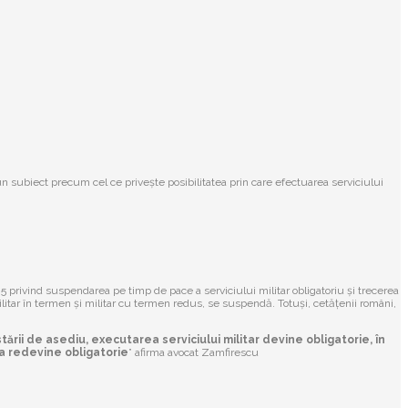
 subiect precum cel ce privește posibilitatea prin care efectuarea serviciului
05 privind suspendarea pe timp de pace a serviciului militar obligatoriu și trecerea
militar în termen și militar cu termen redus, se suspendă. Totuși, cetățenii români,
tării de asediu, executarea serviciului militar devine obligatorie, în
ata redevine obligatorie
” afirma avocat Zamfirescu