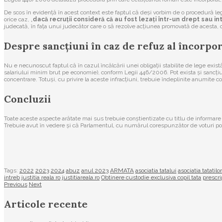
De scos în evidență în acest context este faptul că deși vorbim de o procedură legat
orice caz, „
dacă recruții consideră că au fost lezați într-un drept sau 
judecată, în fața unui judecător care o să rezolve acțiunea promovată de acesta, o
Despre sancțiuni în caz de refuz al încorpor
Nu e necunoscut faptul că în cazul încălcării unei obligații stabilite de lege există
salariului minim brut pe economie), conform Legii 446/2006. Pot exista și sancțiun
concentrare. Totuși, cu privire la aceste infracțiuni, trebuie îndeplinite anumite c
Concluzii
Toate aceste aspecte arătate mai sus trebuie conștientizate cu titlu de informare d
Trebuie avut în vedere și că Parlamentul, cu numărul corespunzător de voturi poate
Tags:
2022
2023
2024
abuz
anul 2023
ARMATA
asociatia tatalui
asociatia tatatil
intreb
justitia reala ro
justitiareala.ro
Obtinere custodie exclusiva copil tata
prescri
Previous
Next
Articole recente