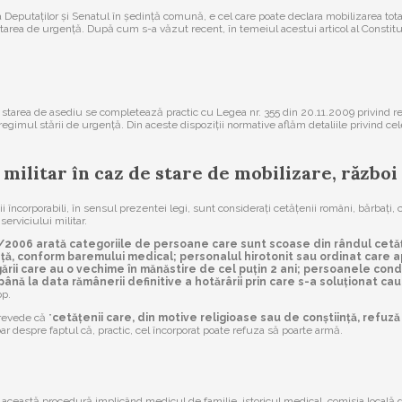
Deputaților și Senatul în ședință comună, e cel care poate declara mobilizarea total
starea de urgență. După cum s-a văzut recent, în temeiul acestui articol al Constit
 starea de asediu se completează practic cu Legea nr. 355 din 20.11.2009 privind regim
regimul stării de urgență. Din aceste dispoziții normative aflăm detaliile privind ce
 militar în caz de stare de mobilizare, război
ncorporabili, în sensul prezentei legi, sunt considerați cetățenii români, bărbați, cu
serviciului militar.
6/2006 arată categoriile de persoane care sunt scoase din rândul cetățeni
idență, conform baremului medical; personalul hirotonit sau ordinat care
ării care au o vechime în mănăstire de cel puțin 2 ani; persoanele con
nă la data rămânerii definitive a hotărârii prin care s-a soluționat ca
op.
revede că ”
cetățenii care, din motive religioase sau de conștiință, refuză
doar despre faptul că, practic, cel încorporat poate refuza să poarte armă.
ceastă procedură implicând medicul de familie, istoricul medical, comisia locală de