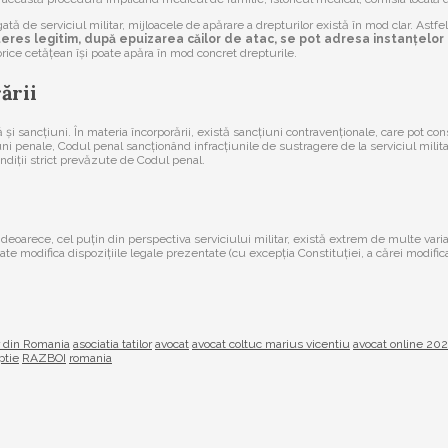
ă de serviciul militar, mijloacele de apărare a drepturilor există în mod clar. Astfel,
interes legitim, după epuizarea căilor de atac, se pot adresa instanțel
rice cetățean își poate apăra în mod concret drepturile.
ării
 și sancțiuni. În materia încorporării, există sancțiuni contravenționale, care pot co
i penale, Codul penal sancționând infracțiunile de sustragere de la serviciul milita
ondiții strict prevăzute de Codul penal.
eoarece, cel puțin din perspectiva serviciului militar, există extrem de multe variab
 modifica dispozițiile legale prezentate (cu excepția Constituției, a cărei modificar
or din Romania
asociatia tatilor
avocat
avocat coltuc marius vicentiu
avocat online 20
ptie
RAZBOI
romania