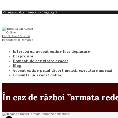
office@avocatzamfirescu.ro
0749115337
Intreaba un avocat online fara deplasare
Despre noi
Domenii de activitate avocat
Blog
Avocat online penal divort muncii executare amenzi
Consulta un avocat online
În caz de război ”armata red