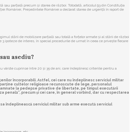
ă sau parțială precum și starea de război. Totodată, articolul 93 din Constituția
uției României, Președintele României a declarat starea de urgență în raport de
ul stării de mobilizare parțială sau totală a forțelor armate și al stării de război
le 3 ipoteze de interes, în special procedurile de urmat în ceea ce privește fiecare
 sau asediu?
 vârste cuprinse între 20 și 35 de ani, care îndeplinesc criteriile pentru a
lor încorporabili. Astfel, cei care nu îndeplinesc serviciul militar
 aparține cultelor religioase recunoscute de lege, personalul
damnate la pedepse privative de libertate, pe timpul executării
uza penală”, precum și cei care, în general vorbind, dar cu respectarea
 sa îndeplinească serviciul militar sub arme execută serviciul
 încorporare, etc.