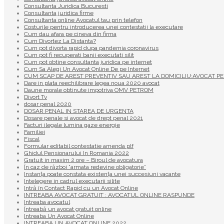
Consultanta Juridica Bucuresti
Consultanta juridica firme
Consultanta online Avocatul tau prin telefon
Costurile pentru introducerea unei contestatii la executare
Cum dau afara pe cineva din firma
Cum Divortez La Distanta?
Cum pot divorta rapid dupa pandemia coronavirus
Cum pot fi recuperati banii executati silit
Cum pot obtine consultanta juridica pe internet
Cum Sa Alegi Un Avocat Online De pe Internet
CUM SCAP DE AREST PREVENTIV SAU AREST LA DOMICILIU:AVOCAT PE
Dare in plata reechilibrare legea noua 2020 avocat
Daune morale obtinute impotriva OMV PETROM
Divort Tv
dosar penal 2020
DOSAR PENAL IN STAREA DE URGENTA
Dosare penale si avocat de drept penal 2021
Facturi ilegale lumina gaze energie
Familiei
Fiscal
Formular editabil contestatie amenda plf
Ghidul Pensionarului In Romania 2022
Gratuit in maxim 2 ore – Biroul de avocatura
În caz de război ”armata redevine obligatorie”
Instanța poate constata existenţa unei succesiuni vacante
Intelegere in cadrul executarii silite
Intră în Contact Rapid cu un Avocat Online
INTREABA AVOCAT GRATUIT : AVOCATUL ONLINE RASPUNDE
Intreaba avocatul
Întreabă un avocat gratuit online
Intreaba Un Avocat Online
INTREABA UN AVOCAT ONLINE 2022