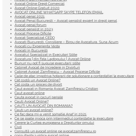
Avocat Online Drept Comercial
Avocat Online Gratuit 2020
AVOCAT ONLINE WHATSAPP SKYPE TELEFON EMAIL
Avocat penal 2021
Avocat Penal Bucuresti – Avocat penalist expert in drept penal
Avocat penal forum
Avocat penalist in 2023
Avocat Procese Dificile
Avocat Specializat CEDO
Avocati Bucuresti. Consiliere – Birou de Avocatura. Suna Acum
Avocati cu Experienta Vasta
Avocati în Bucuresti
Avocatul Specializat in Executari Silite
Avocatura | din Fata Laptopului | Avocat Online
Bunuri nu pot fi supuse executarii silite
Cabinet Avocat de Incredere in Divorturi
Cabinet Avocat Zamfirescu – Avocat Procese Dificile
Caile de atac impotriva hotararii de solutionare a contestatiei la executare
Cât costă un Avocat Online?
Cat costa un proces de divort
Caut avocat in Romania Avocat Zamfirescu Cristian
Caut avocat online
Cauta avocat in cazuri penale
Cauti Avocat Online?
CAUTI UN AVOCAT DIN ROMANIA?
Cauti un avocat online?
Ce fac daca mi-a venit somatie Anaf in 2021
Ce se poate invoca prin intermediul contestatie la executare
Cerere la Curtea europeana a Drepturilor omului
Civil
Consultă un avocat online pe avocatzamfirescu.ro
consultanta juridica avocat online