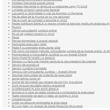
Intrebari frecvente avocat online
Intrebari frecvente in legatura cu aplicarea Legii 77/2016
Limitele urmaririi veniturilor banesti
Locuiești în străinătate și vrei să divorțezi in Romania
Ma da afara de la munca ca nu ma vaccinez
Mai ai curaj sa cumperi o locuinta in 2022
Model notificare BANCA si proces impotriva bancilor restituire dobanda 
Muncii
Obține consultanță juridică online
Pe ce se judeca romanii in 2022
Penal
Pensie alimentara si avocat ploiesti
Perimarea executarii silite
Poate fi suspendata executarea silita
Poti primi consiliere gratuita, consultanta juridica de la Avocat online. Ai D
Programează o Consultație Juridică cu un Avocat Online
RATA FOARTE MARE LA BANCA
Romanii cu facturile gresite vandute la recuperatorii de creante
Servicii de avocatură
Servicii Juridice Complete
Serviciu De Consultanta Juridica – Avocat Online
Solutiile pronuntate de instanta de executare
somaj tehnic covid-19
Sume de recuperat sau dosare dauna City Insurance
Sunt incluse rezultate pentru avocatnet
SUSPENDARE PLATA RATE BANCA
termenul in care se poate introduce o contestatie la executare
Toate procesele pe dare in plata se castiga in 2021
Uncategorized
Unde voi depune contestatia la executare
⚖ Cum Aleg Un Avocat De Drept Penal Din Bucuresti