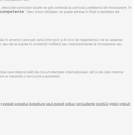
 deciziile comisiilor locale se pot contesta la comisia județeană de încorporare. În
or competente
”. Deci orice cetățean se poate adresa în final instanțelor de
nsta în amenzi care pot varia între 500 și 8.000 lei (raportându-ne la valoarea
r sau de la luarea în evidență militară sau neprezentarea la încorporare sau
ile care depind atât de circumstanțele internaționale, cât și de cele interne.
e ar necesita o revizuire a acesteia).
23
avocati
avocatul
avocatura
caut avocat
coltuc
consultanta
covid22
gratis
gratuit