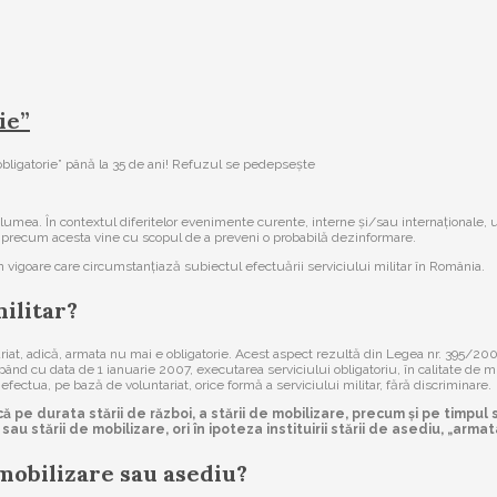
ie”
bligatorie” până la 35 de ani! Refuzul se pedepsește
mea. În contextul diferitelor evenimente curente, interne și/sau internaționale, un
ct precum acesta vine cu scopul de a preveni o probabilă dezinformare.
 în vigoare care circumstanțiază subiectul efectuării serviciului militar în România.
militar?
tariat, adică, armata nu mai e obligatorie. Acest aspect rezultă din Legea nr. 395/20
cepând cu data de 1 ianuarie 2007, executarea serviciului obligatoriu, în calitate de 
 efectua, pe bază de voluntariat, orice formă a serviciului militar, fără discriminare.
 pe durata stării de război, a stării de mobilizare, precum și pe timpul s
 sau stării de mobilizare, ori în ipoteza instituirii stării de asediu, „arm
 mobilizare sau asediu?