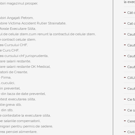
la exe
iri magazinul prosper,
Cât 
iri Angajati Petrom,
ire Victima Accident Rutier Strainatate,
Cat 
rale Executare Silita,
ul de celule stem,cum renunt la contractul de celule stem,
Caut
e contract celule stem,
ea Cursului CHF,
Caut
e Curs CHF,
ea cursului chf jurisprudenta,
Caut
re salarii restante,
re salarii restante OK Medical,
Caut
torii de Creante,
e Firma,
CAU
 cuculici,
in preventel,
Caut
 din baza de date preventel,
est executarea silita,
Ce f
tie greva stb,
 din stb,
Ce s
 contestatie la executare silita,
pe salariile compensatorii,
Cere
migrari pentru permis de sedere,
ea pensiei alimentare,
Civil