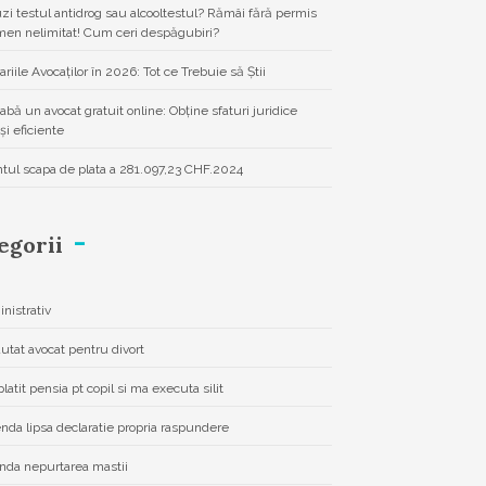
zi testul antidrog sau alcooltestul? Rămâi fără permis
men nelimitat! Cum ceri despăgubiri?
ariile Avocaților în 2026: Tot ce Trebuie să Știi
eabă un avocat gratuit online: Obține sfaturi juridice
și eficiente
ntul scapa de plata a 281.097,23 CHF.2024
egorii
nistrativ
autat avocat pentru divort
latit pensia pt copil si ma executa silit
da lipsa declaratie propria raspundere
da nepurtarea mastii