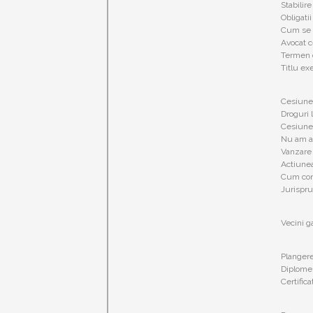
Stabilir
Obligatii 
Cum se o
Avocat c
Termen 
Titlu ex
Cesiune 
Droguri l
Cesiune 
Nu am ac
Vanzare 
Actiunea
Cum cont
Jurispru
Vecini ga
Plangere 
Diplome 
Certific