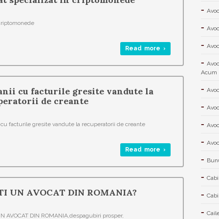
Avoc
Criptomonede
Avoc
Avoc
Read more ›
Avoc
Acum
ii cu facturile gresite vandute la
Avoc
peratorii de creante
Avoc
cu facturile gresite vandute la recuperatorii de creante
Avoc
Avoc
Read more ›
Bunu
Cabi
TI UN AVOCAT DIN ROMANIA?
Cabi
Cail
N AVOCAT DIN ROMANIA,despagubiri prosper,