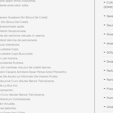
re salarii firma insolventa,
CUM
rea executarii silite,
DOMIC
Dare
rere Scoatere Din Biroul De Credit,
 Din Biroul De Credit,
Daun
Nosocomiale spital,
fectii Nosocomiale,
Divo
ta de vechime neluata in seama,
est decizia de pensionare,
dosa
ub interdictie,
ustodie Copil,
DOS
ustodie Copil Bucuresti,
ru pe masina,
Dosa
ccidente Rutiere,
 din centrala riscului de credit bancar,
Fact
iri Clasare Achitare Dosar Penal Arest Preventiv,
a De Acces La Informatii De Interes Public,
Fami
buzive Curs Valutar Banca Transilvania,
De La Eos Ksi,
Fisc
xproprieri,
 Curs Valutar Banca Transilvania,
Form
nfractiuni Contrabanda,
Bcr Anulata,
Ghid
ea datoriilor,
ia Executarii Silite,