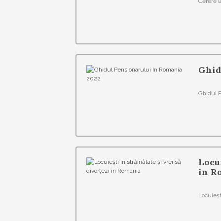
Cerere l
Ghid
Ghidul 
Locui
in R
Locuieșt