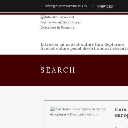
office@avocatzamfirescu.ro
0749115337
Intreaba un avocat online fara deplasare
Avocat online penal divort muncii execut
SEARCH
Cum 
euro