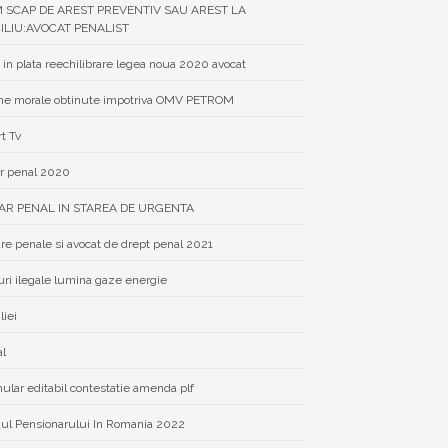
 SCAP DE AREST PREVENTIV SAU AREST LA
ILIU:AVOCAT PENALIST
 in plata reechilibrare legea noua 2020 avocat
e morale obtinute impotriva OMV PETROM
rt Tv
r penal 2020
AR PENAL IN STAREA DE URGENTA
re penale si avocat de drept penal 2021
uri ilegale lumina gaze energie
liei
al
ular editabil contestatie amenda plf
ul Pensionarului In Romania 2022