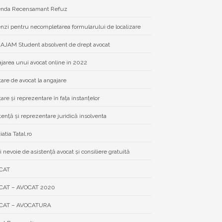
nda Recensamant Refuz
zi pentru necompletarea formularului de localizare
JAM Student absolvent de drept avocat
jarea unui avocat online in 2022
tare de avocat la angajare
tare și reprezentare în fața instanțelor
tență și reprezentare juridică insolventa
atia Tatal.ro
i nevoie de asistenţă avocat şi consiliere gratuită
CAT
CAT – AVOCAT 2020
CAT – AVOCATURA