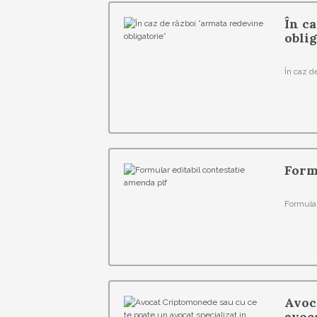
În ca
oblig
În caz d
Form
Formular
Avoc
avoc