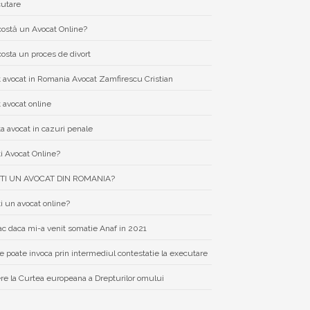
cutare
costă un Avocat Online?
costa un proces de divort
 avocat in Romania Avocat Zamfirescu Cristian
 avocat online
a avocat in cazuri penale
i Avocat Online?
TI UN AVOCAT DIN ROMANIA?
i un avocat online?
ac daca mi-a venit somatie Anaf in 2021
e poate invoca prin intermediul contestatie la executare
re la Curtea europeana a Drepturilor omului