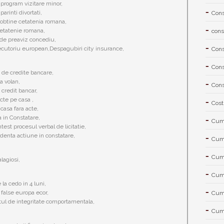
e program vizitare minor,
parinti divortati,
Cons
btine cetatenia romana,
etatenie romana,
cons
de preaviz concediu,
ecutoriu european,Despagubiri city insurance,
Cons
Cons
de credite bancare,
a volan,
Cons
credit bancar,
te pe casa ,
Cost
casa fara acte,
 in Constatare,
Cum 
est procesul verbal de licitatie,
denta actiune in constatare,
Cum 
Cum 
lagiosi,
Cum 
la cedo in 4 luni,
false europa ecor,
Cum 
atul de integritate comportamentala,
Cum 