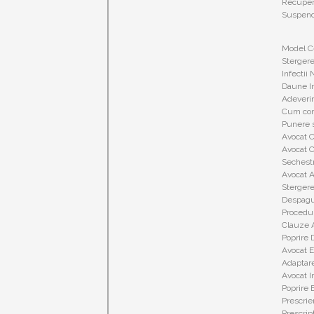
Recupera
Suspenda
Model Ce
Stergere
Infectii 
Daune In
Adeverin
Cum cont
Punere s
Avocat C
Avocat C
Sechest
Avocat A
Stergere
Despagub
Procedur
Clauze A
Poprire 
Avocat E
Adaptare
Avocat I
Poprire 
Prescrier
Prescript