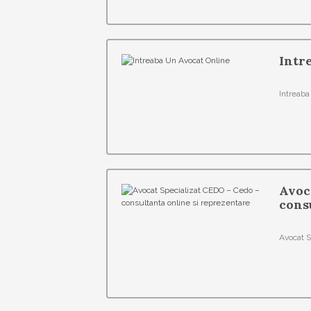
Intr
Intreaba
Avoc
cons
Avocat S