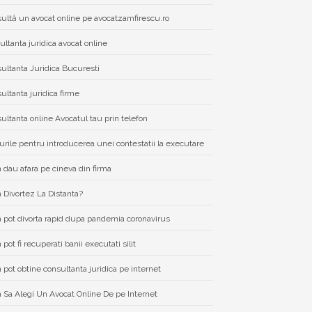
ultă un avocat online pe avocatzamfirescu.ro
ultanta juridica avocat online
ultanta Juridica Bucuresti
ultanta juridica firme
ultanta online Avocatul tau prin telefon
urile pentru introducerea unei contestatii la executare
dau afara pe cineva din firma
Divortez La Distanta?
pot divorta rapid dupa pandemia coronavirus
pot fi recuperati banii executati silit
pot obtine consultanta juridica pe internet
Sa Alegi Un Avocat Online De pe Internet