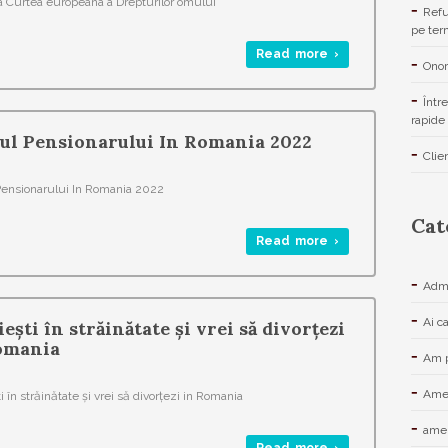
a Curtea europeana a Drepturilor omului
Refu
pe ter
Read more ›
Onor
Într
rapide 
ul Pensionarului In Romania 2022
Clie
Pensionarului In Romania 2022
Cat
Read more ›
Admi
Ai c
ești în străinătate și vrei să divorțezi
omania
Am p
Amen
i în străinătate și vrei să divorțezi in Romania
amen