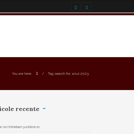
/
Tag search for: anul 2023
You are here:
icole recente
uc.ro/intrebari-juridice.ro