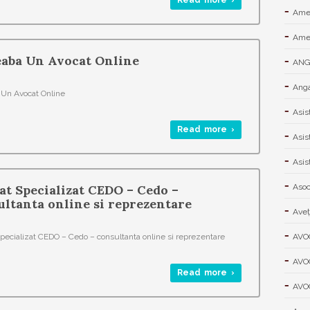
Read more ›
Ame
Amen
eaba Un Avocat Online
ANGA
Anga
 Un Avocat Online
Asis
Read more ›
Asis
Asis
at Specializat CEDO – Cedo –
Asoci
ultanta online si reprezentare
Aveţ
pecializat CEDO – Cedo – consultanta online si reprezentare
AVO
AVO
Read more ›
AVO