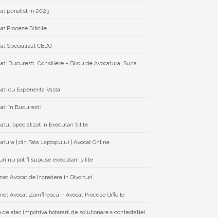
at penalist in 2023
at Procese Dificile
at Specializat CEDO
ati Bucuresti. Consiliere – Birou de Avocatura. Suna
ati cu Experienta Vasta
ati în Bucuresti
atul Specializat in Executari Silite
atura | din Fata Laptopului | Avocat Online
ri nu pot fi supuse executarii silite
net Avocat de Incredere in Divorturi
net Avocat Zamfirescu – Avocat Procese Dificile
e de atac impotriva hotararii de solutionare a contestatiei