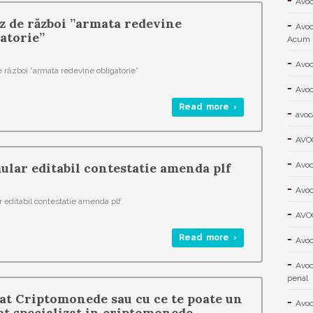
Avoc
z de război ”armata redevine
Avoc
atorie”
Acum
Avoc
e război ”armata redevine obligatorie”
Avoc
Read more ›
avoc
AVO
ular editabil contestatie amenda plf
Avoc
Avoc
 editabil contestatie amenda plf
AVO
Read more ›
Avoc
Avoc
penal
at Criptomonede sau cu ce te poate un
Avoc
at specializat in criptomonede