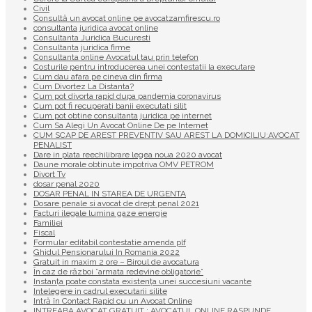
Civil
Consultă un avocat online pe avocatzamfirescu.ro
consultanta juridica avocat online
Consultanta Juridica Bucuresti
Consultanta juridica firme
Consultanta online Avocatul tau prin telefon
Costurile pentru introducerea unei contestatii la executare
Cum dau afara pe cineva din firma
Cum Divortez La Distanta?
Cum pot divorta rapid dupa pandemia coronavirus
Cum pot fi recuperati banii executati silit
Cum pot obtine consultanta juridica pe internet
Cum Sa Alegi Un Avocat Online De pe Internet
CUM SCAP DE AREST PREVENTIV SAU AREST LA DOMICILIU:AVOCAT
PENALIST
Dare in plata reechilibrare legea noua 2020 avocat
Daune morale obtinute impotriva OMV PETROM
Divort Tv
dosar penal 2020
DOSAR PENAL IN STAREA DE URGENTA
Dosare penale si avocat de drept penal 2021
Facturi ilegale lumina gaze energie
Familiei
Fiscal
Formular editabil contestatie amenda plf
Ghidul Pensionarului In Romania 2022
Gratuit in maxim 2 ore – Biroul de avocatura
În caz de război ”armata redevine obligatorie”
Instanța poate constata existenţa unei succesiuni vacante
Intelegere in cadrul executarii silite
Intră în Contact Rapid cu un Avocat Online
INTREABA AVOCAT GRATUIT : AVOCATUL ONLINE RASPUNDE