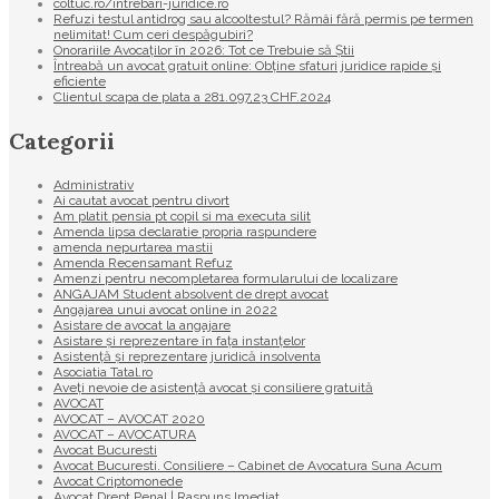
coltuc.ro/intrebari-juridice.ro
Refuzi testul antidrog sau alcooltestul? Rămâi fără permis pe termen
nelimitat! Cum ceri despăgubiri?
Onorariile Avocaților în 2026: Tot ce Trebuie să Știi
Întreabă un avocat gratuit online: Obține sfaturi juridice rapide și
eficiente
Clientul scapa de plata a 281.097,23 CHF.2024
Categorii
Administrativ
Ai cautat avocat pentru divort
Am platit pensia pt copil si ma executa silit
Amenda lipsa declaratie propria raspundere
amenda nepurtarea mastii
Amenda Recensamant Refuz
Amenzi pentru necompletarea formularului de localizare
ANGAJAM Student absolvent de drept avocat
Angajarea unui avocat online in 2022
Asistare de avocat la angajare
Asistare și reprezentare în fața instanțelor
Asistență și reprezentare juridică insolventa
Asociatia Tatal.ro
Aveţi nevoie de asistenţă avocat şi consiliere gratuită
AVOCAT
AVOCAT – AVOCAT 2020
AVOCAT – AVOCATURA
Avocat Bucuresti
Avocat Bucuresti. Consiliere – Cabinet de Avocatura Suna Acum
Avocat Criptomonede
Avocat Drept Penal | Raspuns Imediat