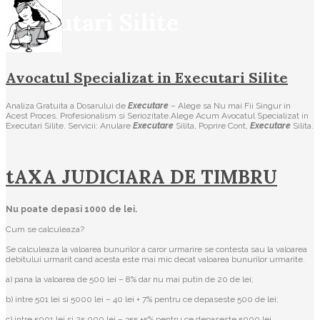
Executari Silite
Avocatul Specializat in Executari Silite
Analiza Gratuita a Dosarului de
Executare
– Alege sa Nu mai Fii Singur in
Acest Proces. Profesionalism si Seriozitate.Alege Acum Avocatul Specializat in
Executari Silite. Servicii: Anulare
Executare
Silita, Poprire Cont,
Executare
Silita.
tAXA JUDICIARA DE TIMBRU
Nu poate depasi 1000 de lei.
Cum se calculeaza?
Se calculeaza la valoarea bunurilor a caror urmarire se contesta sau la valoarea
debitului urmarit cand acesta este mai mic decat valoarea bunurilor urmarite.
a) pana la valoarea de 500 lei – 8% dar nu mai putin de 20 de lei;
b) intre 501 lei si 5000 lei – 40 lei + 7% pentru ce depaseste 500 de lei;
c) intre 5001 lei si 25.000 lei – 355 +5% pentru ce depaseste 5000 lei.