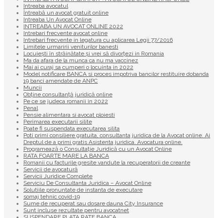
Intreaba avocatul
Întreabă un avocat gratuit online
Intreaba Un Avocat Online
INTREABA UN AVOCAT ONLINE 2022
Intrebari frecvente avocat online
Intrebari frecvente in legatura cu aplicarea Legii 77/2016
Limitele urmaririi veniturilor banesti
Locuiești în străinătate și vrei să divorțezi in Romania
Ma da afara de la munca ca nu ma vaccinez
Mai ai curaj sa cumperi o locuinta in 2022
Model notificare BANCA si proces impotriva bancilor restituire dobanda
19 banci amendate de ANPC
Muncii
Obține consultanță juridică online
Pe ce se judeca romanii in 2022
Penal
Pensie alimentara si avocat ploiesti
Perimarea executarii silite
Poate fi suspendata executarea silita
Poti primi consiliere gratuita, consultanta juridica de la Avocat online. Ai
Dreptul de a primi gratis Asistenta juridica. Avocatura online.
Programează o Consultație Juridică cu un Avocat Online
RATA FOARTE MARE LA BANCA
Romanii cu facturile gresite vandute la recuperatorii de creante
Servicii de avocatură
Servicii Juridice Complete
Serviciu De Consultanta Juridica – Avocat Online
Solutiile pronuntate de instanta de executare
somaj tehnic covid-19
Sume de recuperat sau dosare dauna City Insurance
Sunt incluse rezultate pentru avocatnet
SUSPENDARE PLATA RATE BANCA