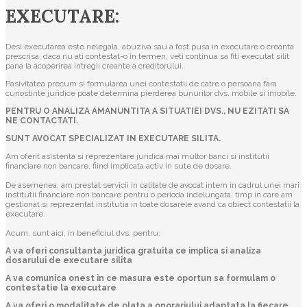
EXECUTARE:
Desi executarea este nelegala, abuziva sau a fost pusa in executare o creanta
prescrisa, daca nu ati contestat-o in termen, veti continua sa fiti executat silit
pana la acoperirea intregii creante a creditorului.
Pasivitatea precum si formularea unei contestatii de catre o persoana fara
cunostinte juridice poate determina pierderea bunurilor dvs. mobile si imobile.
PENTRU O ANALIZA AMANUNTITA A SITUATIEI DVS., NU EZITATI SA
NE CONTACTATI.
SUNT AVOCAT SPECIALIZAT IN EXECUTARE SILITA.
Am oferit asistenta si reprezentare juridica mai multor banci si institutii
financiare non bancare, fiind implicata activ in sute de dosare.
De asemenea, am prestat servicii in calitate de avocat intern in cadrul unei mari
institutii financiare non bancare pentru o perioda indelungata, timp in care am
gestionat si reprezentat institutia in toate dosarele avand ca obiect contestatii la
executare.
Acum, sunt aici, in beneficiul dvs. pentru:
A va oferi consultanta juridica gratuita ce implica si analiza
dosarului de executare silita
A va comunica onest in ce masura este oportun sa formulam o
contestatie la executare
A va oferi o modalitate de plata a onorariului adaptata la fiecare