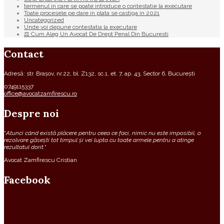
termenul in care se poate introduce o contestatie la executare
Toate procesele pe dare in plata se castiga in 2021
Uncategorized
Unde voi depune contestatia la executare
⚖ Cum Aleg Un Avocat De Drept Penal Din Bucuresti
Contact
Adresă: str. Brașov, nr.22, bl. Z132, sc.1, et. 7, ap. 43, Sector 6, București
0749115337
office@avocatzamfirescu.ro
Despre noi
“
Atunci când există plăcere pentru ceea ce faci, nimic nu este imposibil, o
rezolvare găsești tot timpul și vei lupta cu toate armele pentru a atinge
rezultatul dorit.
“
Avocat Zamfirescu Cristian
Facebook