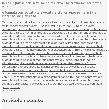
client in parte
(plata in mai multe rate, plata ulterior formularii contestatiei
etc.)
A formula contestatia la executare si a va reprezenta in fata
instantei de judecata
Tags:
2023
abuz
alcool
asociatia tatalui
asociatia tatatilor din Romania
asociatia
tatilor
avocat
avocati
Avocatul Specializat in Executari Silite
caut avocat
consultanta
contestatie la executare
contestatie la executare silita
contestatie la
executare silita amenzi
contestatie la executare silita apartament
contestatie la
executare silita bunuri
contestatie la executare silita casa
contestatie la
executare silita cont bancar
contestatie la executare silita creante
contestatie la
executare silita credite
contestatie la executare silita datorii
contestatie la
executare silita imobile
contestatie la executare silita imobiliara
contestatie la
executare silita impozite
contestatie la executare silita imprumuturi
contestatie
la executare silita masina
contestatie la executare silita mobile
contestatie la
executare silita mobiliara
contestatie la executare silita pensie
contestatie la
executare silita pensie alimentara
contestatie la executare silita pensie
alimentara copii
contestatie la executare silita pensie alimentara fost sot
contestatie la executare silita salariu
contestatie la executare silita taxe
contestatie la executare silita teren
contestatie la executare silita venituri
contestatie la executare silita venituri amenzi
contestatie la executare silita
venituri impozite
contestatie la executare silita venituri pensie
contestatie la
executare silita venituri salariu
contestatie la executare silita venituri taxe
covid22
dosar bautura
executare silita
Obtinere custodie exclusiva copil tata
penal
romania
Previous
Next
Articole recente