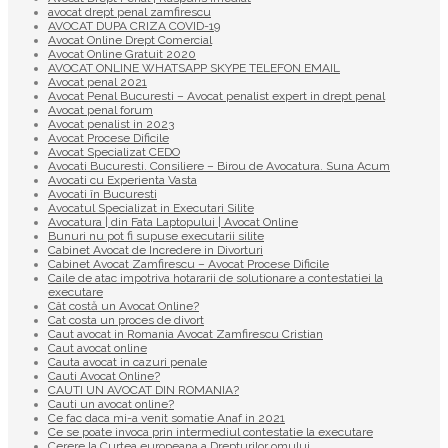
avocat drept penal zamfirescu
AVOCAT DUPA CRIZA COVID-19
Avocat Online Drept Comercial
Avocat Online Gratuit 2020
AVOCAT ONLINE WHATSAPP SKYPE TELEFON EMAIL
Avocat penal 2021
Avocat Penal Bucuresti – Avocat penalist expert in drept penal
Avocat penal forum
Avocat penalist in 2023
Avocat Procese Dificile
Avocat Specializat CEDO
Avocati Bucuresti. Consiliere – Birou de Avocatura. Suna Acum
Avocati cu Experienta Vasta
Avocati în Bucuresti
Avocatul Specializat in Executari Silite
Avocatura | din Fata Laptopului | Avocat Online
Bunuri nu pot fi supuse executarii silite
Cabinet Avocat de Incredere in Divorturi
Cabinet Avocat Zamfirescu – Avocat Procese Dificile
Caile de atac impotriva hotararii de solutionare a contestatiei la
executare
Cât costă un Avocat Online?
Cat costa un proces de divort
Caut avocat in Romania Avocat Zamfirescu Cristian
Caut avocat online
Cauta avocat in cazuri penale
Cauti Avocat Online?
CAUTI UN AVOCAT DIN ROMANIA?
Cauti un avocat online?
Ce fac daca mi-a venit somatie Anaf in 2021
Ce se poate invoca prin intermediul contestatie la executare
Cerere la Curtea europeana a Drepturilor omului