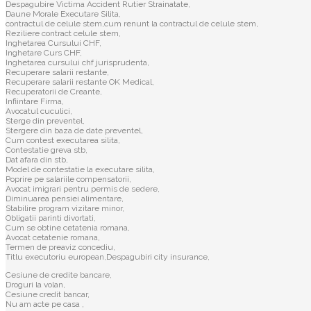
Despagubire Victima Accident Rutier Strainatate,
Daune Morale Executare Silita,
contractul de celule stem,cum renunt la contractul de celule stem,
Reziliere contract celule stem,
Inghetarea Cursului CHF,
Inghetare Curs CHF,
Inghetarea cursului chf jurisprudenta,
Recuperare salarii restante,
Recuperare salarii restante OK Medical,
Recuperatorii de Creante,
Infiintare Firma,
Avocatul cuculici,
Sterge din preventel,
Stergere din baza de date preventel,
Cum contest executarea silita,
Contestatie greva stb,
Dat afara din stb,
Model de contestatie la executare silita,
Poprire pe salariile compensatorii,
Avocat imigrari pentru permis de sedere,
Diminuarea pensiei alimentare,
Stabilire program vizitare minor,
Obligatii parinti divortati,
Cum se obtine cetatenia romana,
Avocat cetatenie romana,
Termen de preaviz concediu,
Titlu executoriu european,Despagubiri city insurance,
Cesiune de credite bancare,
Droguri la volan,
Cesiune credit bancar,
Nu am acte pe casa ,