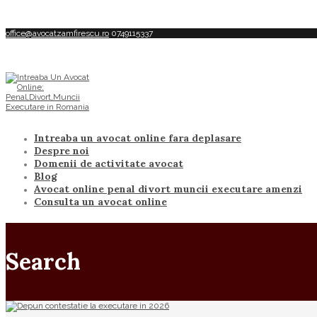
office@avocatzamfirescu.ro
0749115337
Intreaba un avocat online fara deplasare
Despre noi
Domenii de activitate avocat
Blog
Avocat online penal divort muncii executare amenzi
Consulta un avocat online
Search