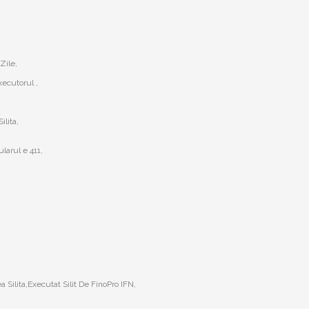
Zile,
ecutorul ,
ilita,
larul e 411,
 Silita,Executat Silit De FinoPro IFN,