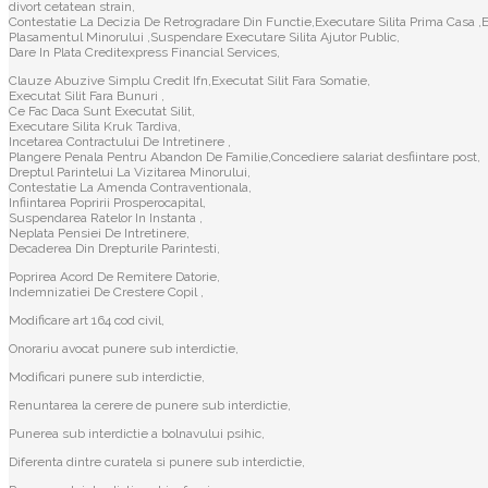
divort cetatean strain,
Contestatie La Decizia De Retrogradare Din Functie,Executare Silita Prima Casa ,E
Plasamentul Minorului ,Suspendare Executare Silita Ajutor Public,
Dare In Plata Creditexpress Financial Services,
Clauze Abuzive Simplu Credit Ifn,Executat Silit Fara Somatie,
Executat Silit Fara Bunuri ,
Ce Fac Daca Sunt Executat Silit,
Executare Silita Kruk Tardiva,
Incetarea Contractului De Intretinere ,
Plangere Penala Pentru Abandon De Familie,Concediere salariat desfiintare post,
Dreptul Parintelui La Vizitarea Minorului,
Contestatie La Amenda Contraventionala,
Infiintarea Popririi Prosperocapital,
Suspendarea Ratelor In Instanta ,
Neplata Pensiei De Intretinere,
Decaderea Din Drepturile Parintesti,
Poprirea Acord De Remitere Datorie,
Indemnizatiei De Crestere Copil ,
Modificare art 164 cod civil,
Onorariu avocat punere sub interdictie,
Modificari punere sub interdictie,
Renuntarea la cerere de punere sub interdictie,
Punerea sub interdictie a bolnavului psihic,
Diferenta dintre curatela si punere sub interdictie,