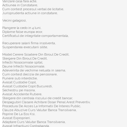
Vanzare casa fara acte,
Actiunea in Constatare,
Cum contest procesul verbal de licitatie,
Jurisprudenta actiune in constatare,
Vecini galagiosi,
Plangere la cedo in 4 luni,
Diplome false europa ecor,
Certificatul de integritate comportamentala,
Recuperare salarii firma insolventa,
Suspendarea executarii silite,
Model Cerere Scoatere Din Biroul De Credit,
Stergere Din Biroul De Credit,
Infectii Nosocomiale spital,
Daune Infectii Nosocomiale,
Adeverinta de vechime neluata in seama,
Cum contest decizia de pensionare,
Punere sub interdictie,
Avocat Custodie Copil,
Avocat Custodie Copil Bucuresti,
Sechestru pe masina,
Avocat Accidente Rutiere,
Stergere din centrala riscului de credit bancar,
Despagubiri Clasare Achitare Dosar Penal Arest Preventiv,
Procedura De Acces La Informatii De Interes Public,
Clauze Abuzive Curs Valutar Banca Transilvania,
Poprire De La Eos Ksi,
Avocat Exproprieri,
Adaptare Curs Valutar Banca Transilvania,
Avocat Infractiuni Contrabanda,