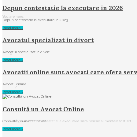
Depun contestatie la executare in 2026
You are here:
Depun contestatie la executare in 2023
Read more ›
Avocatul specializat in divort
Avocatul specializat in divort
Read more ›
Avocatii online sunt avocati care ofera serv
Avocatii online
/
Read more ›
Consultă un Avocat Online
Tag search for: contestatie la executare silita pensie alimentara fost sot
Consultă un Avocat Online
Read more ›