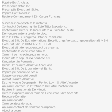
Poprire Bcr Anulata,
Prescrierea datoriilor,
Prescriptia Executarii Silite,
Poprire Cont Revolut,
Radiere Comandament Din Cartea Funciara,
Succesiunea deschisa la instanta,
Contractul De Leasing Nu Este Titlu Executoriu,
Contestarea Cererii De Incuviintare A Executarii Silite,
Demontare antena telefonie bloc,
Dare In Plata Si Stergerea Datoriei Reziduale,
Executat Silit De Eos International Beteiligungs Verwaltungsgesellschaft MBH,
Executat Silit De DDM INVEST XX AG,
Executat silit de recuperatorul de creante,
Contestatie la executare admisa,
Cum mi se incredinteaza minorul,
Incredintare copil dupa noul cod civil,
Kurzarbeit In Romania ,
Decizii Impunere Abuzive Anaf Cass,
Executat Silit De Libra Internet Bank,
Poprire pe pensie de boala,
Suspendare popriri pensii,
Avocat Clauze Abuzive,
Daune Morale Despagubiri Pentru Loviri Si Alte Violente,
Anulare Contract De Intretinere De Catre Mostenitori,
Rapirea Internationala De Minori,
Cerere inapoiere minor romania,Executare Silita Secapital ,
Revocare Donatie,
Anulare donatie,
Cum se ataca donatia,
Anulare contract de vanzare cumparare,
Alcool la volan,