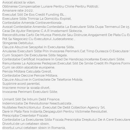
Avocat alcool la volan,
Obtinerea Compensatiei Lunare Pentru Chirie Pentru Politisti,
Amanare rate 2022,
Executat Silit De Eos Credit Funding BL ,
Executare Silita Trimisa La Domiciliu Expirat,
Contestatie Amenda Contraventionala ,
Avocat Contestatie Amenda,Contestatia La Executare Silita Dupa Termenul De 15 
Casa De Ajutor Reciproc C.A.R Invatamant Slobozia,
Reconstituirea Cartii De Munca Pierdute Sau Distruse,Angajament De Plata Cu Ex
Pot Sa Negociez Cu Executorul Judecatoresc ,
Stingerea Debitului,
Clauze Abuzive Secapital In Executarea Silita,
Anularea Executarii Silite Prin Invocarea Perimarii,Cat Timp Dureaza O Executare S
Cum Scapam De Executarea Silita Ilegala,
Contestatie Certificat Incadrare In Grad De Handicap,Incetarea Executarii Silite,
Renuntarea La Aplicarea Pedepsei,Executat Silit De Smile Credit Ifn Poprire,Formu
Cum se obtin alocatiile europene,
Pensia Militara Calculata Gresit,
Contestatie Decizie Pensie Militara,
Clauze Abuzive In Contractele De Telefonie Mobila,
Suplinire acord parental,
Inscriere minor la scoala divort,
Invocarea Perimarii Executarii Silite,
Urmarit Silit De Intrum Debt Finance,
Indemnizatia De Revolutionar Neactualizata ,
Nulitatea Rechizitoriului ,Executat De Debt Collection Agency Srl,
Dare In Plata Fara Instanta,Despagubiri Pentru Victimele Revolutiei,
Prescriptia Creantelor Fiscale ,
Contestatie La Executarea Silita Fiscala,Prescriptia Dreptului De A Cere Executarea
Divortul de un cetatean strain,
divortul unui cetatean strain in Romania,