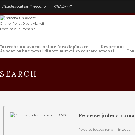
office@avocatzamfirescu.ro
0749115337
Intreaba un avocat online fara deplasare
Despre noi
Avocat online penal divort muncii executare amenzi
Con
SEARCH
Pe ce se judeca roma
Pe ce se judeca romanii in 2022