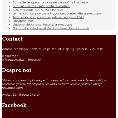
Sume de recuperat sau dosare dauna City Insurance
Sunt incluse rezultate pentru avocatnet
SUSPENDARE PLATA RATE BANCA
termenul in care se poate introduce o contestatie la executare
Toate procesele pe dare in plata se castiga in 2021
Uncategorized
Unde voi depune contestatia la executare
⚖ Cum Aleg Un Avocat De Drept Penal Din Bucuresti
Contact
Adresă: str. Brașov, nr.22, bl. Z132, sc.1, et. 7, ap. 43, Sector 6, București
0749115337
office@avocatzamfirescu.ro
Despre noi
“
Atunci când există plăcere pentru ceea ce faci, nimic nu este imposibil, o
rezolvare găsești tot timpul și vei lupta cu toate armele pentru a atinge
rezultatul dorit.
“
Avocat Zamfirescu Cristian
Facebook