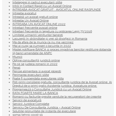
Intelegere in cadrul executarii silite
Intră în Contact Rapid cu un Avocat Online
INTREABA AVOCAT GRATUIT : AVOCATUL ONLINE RASPUNDE
Intreaba avocatul
Întreabă un avocat gratuit online
Intreaba Un Avocat Online
INTREABA UN AVOCAT ONLINE 2022
Intrebari frecvente avocat online
Intrebari frecvente in legatura cu aplicarea Legii 77/2016
Limitele urmaririi veniturilor banesti
Locuiești în străinătate și vrei să divorțezi in Romania
Ma da afara de la munca ca nu ma vaccinez
Mai ai curaj sa cumperi o locuinta in 2022
Model notificare BANCA si proces impotriva bancilor restituire dobanda
19 banci amendate de ANPC
Muncii
Obține consultanță juridică online
Pe ce se judeca romanii in 2022
Penal
Pensie alimentara si avocat ploiesti
Perimarea executarii silite
Poate fi suspendata executarea silita
Poti primi consiliere gratuita, consultanta juridica de la Avocat online. Ai
Dreptul de a primi gratis Asistenta juridica. Avocatura online.
Programează o Consultație Juridică cu un Avocat Online
RATA FOARTE MARE LA BANCA
Romanii cu facturile gresite vandute la recuperatorii de creante
Servicii de avocatură
Servicii Juridice Complete
Serviciu De Consultanta Juridica – Avocat Online
Solutiile pronuntate de instanta de executare
somaj tehnic covid-19