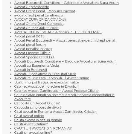
Avocat Bucuresti. Consiliere – Cabinet de Avocatura Suna Acum
Avocat Criptomonede
Avocat Drept Penal | Raspuns Imediat
avocat drept penal zamfirescu
AVOCAT DUPA CRIZA COVID-19
Avocat Online Drept Comercial
Avocat Online Gratuit 2020
AVOCAT ONLINE WHATSAPP SKYPE TELEFON EMAIL
Avocat penal 2021
Avocat Penal Bucuresti – Avocat penalist expert in drept penal
Avocat penal forum
Avocat penalist in 2023
Avocat Procese Dificile
Avocat Specializat CEDO
Avocati Bucuresti. Consiliere – Birou de Avocatura. Suna Acum
Avocati cu Experienta Vasta
Avocati în Bucuresti
Avocatul Specializat in Executari Silite
Avocatura | din Fata Laptopului | Avocat Online
Bunuri nu pot fi supuse executarii silite
Cabinet Avocat de Incredere in Divorturi
Cabinet Avocat Zamfirescu – Avocat Procese Dificile
Caile de atac impotriva hotararii de solutionare a contestatiei la
executare
Cât costă un Avocat Online?
Cat costa un proces de divort
Caut avocat in Romania Avocat Zamfirescu Cristian
Caut avocat online
Cauta avocat in cazuri penale
Cauti Avocat Online?
CAUTI UN AVOCAT DIN ROMANIA?
Cauti un avocat online?