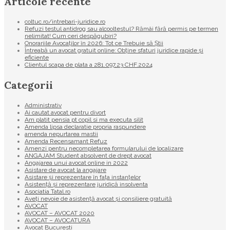
Articole recente
coltuc.ro/intrebari-juridice.ro
Refuzi testul antidrog sau alcooltestul? Rămâi fără permis pe termen
nelimitat! Cum ceri despăgubiri?
Onorariile Avocaților în 2026: Tot ce Trebuie să Știi
Întreabă un avocat gratuit online: Obține sfaturi juridice rapide și
eficiente
Clientul scapa de plata a 281.097,23 CHF.2024
Categorii
Administrativ
Ai cautat avocat pentru divort
Am platit pensia pt copil si ma executa silit
Amenda lipsa declaratie propria raspundere
amenda nepurtarea mastii
Amenda Recensamant Refuz
Amenzi pentru necompletarea formularului de localizare
ANGAJAM Student absolvent de drept avocat
Angajarea unui avocat online in 2022
Asistare de avocat la angajare
Asistare și reprezentare în fața instanțelor
Asistență și reprezentare juridică insolventa
Asociatia Tatal.ro
Aveţi nevoie de asistenţă avocat şi consiliere gratuită
AVOCAT
AVOCAT – AVOCAT 2020
AVOCAT – AVOCATURA
Avocat Bucuresti