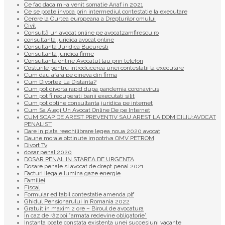
Ce fac daca mi-a venit somatie Anaf in 2021
Ce se poate invoca prin intermediul contestatie la executare
Cerere la Curtea europeana a Drepturilor omului
Civil
Consultă un avocat online pe avocatzamfirescu.ro
consultanta juridica avocat online
Consultanta Juridica Bucuresti
Consultanta juridica firme
Consultanta online Avocatul tau prin telefon
Costurile pentru introducerea unei contestatii la executare
Cum dau afara pe cineva din firma
Cum Divortez La Distanta?
Cum pot divorta rapid dupa pandemia coronavirus
Cum pot fi recuperati banii executati silit
Cum pot obtine consultanta juridica pe internet
Cum Sa Alegi Un Avocat Online De pe Internet
CUM SCAP DE AREST PREVENTIV SAU AREST LA DOMICILIU:AVOCAT
PENALIST
Dare in plata reechilibrare legea noua 2020 avocat
Daune morale obtinute impotriva OMV PETROM
Divort Tv
dosar penal 2020
DOSAR PENAL IN STAREA DE URGENTA
Dosare penale si avocat de drept penal 2021
Facturi ilegale lumina gaze energie
Familiei
Fiscal
Formular editabil contestatie amenda plf
Ghidul Pensionarului In Romania 2022
Gratuit in maxim 2 ore – Biroul de avocatura
În caz de război ”armata redevine obligatorie”
Instanța poate constata existenţa unei succesiuni vacante