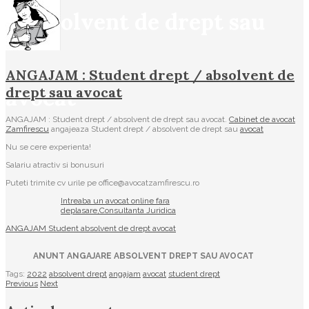
/ absolvent de drept sau
ANGAJAM : Student drept / absolvent de
avocat
drept sau avocat
ANGAJAM : Student drept / absolvent de drept sau avocat.
Cabinet de avocat
Zamfirescu
angajeaza Student drept / absolvent de drept sau
avocat
Nu se cere experienta!
Salariu atractiv si bonusuri
Puteti trimite cv urile pe office@avocatzamfirescu.ro
Intreaba un avocat online fara
deplasare,Consultanta Juridica
ANGAJAM Student absolvent de drept avocat
ANUNT ANGAJARE ABSOLVENT DREPT SAU AVOCAT
Tags:
2022
absolvent drept
angajam
avocat
student drept
Previous
Next