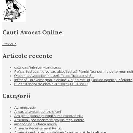
Cauti Avocat Online
Previous
Articole recente
coltuc.ro/intrebari-juridice.ro
Refuzi testul antidrog sau alcooltestul? Rămâi fără permis pe termen nel
Onorariile Avocaților în 2026: Tot ce Trebuie să Știi
Întreabă un avocat gratuit online: Obține sfaturi juridice rapide și eficiente
Clientul scapa de plata a 281.097,23 CHF.2024
Categorii
Administrativ
Ai cautat avocat pentru divort
Am platit pensia pt copil si ma executa silit
Amenda lipsa declaratie propria raspundere
amenda nepurtarea mastii
Amenda Recensamant Refuz
Amenzi pentru necompletarea formularului de localizare