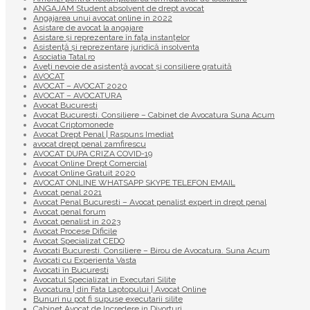
ANGAJAM Student absolvent de drept avocat
Angajarea unui avocat online in 2022
Asistare de avocat la angajare
Asistare și reprezentare în fața instanțelor
Asistență și reprezentare juridică insolventa
Asociatia Tatal.ro
Aveţi nevoie de asistenţă avocat şi consiliere gratuită
AVOCAT
AVOCAT – AVOCAT 2020
AVOCAT – AVOCATURA
Avocat Bucuresti
Avocat Bucuresti. Consiliere – Cabinet de Avocatura Suna Acum
Avocat Criptomonede
Avocat Drept Penal | Raspuns Imediat
avocat drept penal zamfirescu
AVOCAT DUPA CRIZA COVID-19
Avocat Online Drept Comercial
Avocat Online Gratuit 2020
AVOCAT ONLINE WHATSAPP SKYPE TELEFON EMAIL
Avocat penal 2021
Avocat Penal Bucuresti – Avocat penalist expert in drept penal
Avocat penal forum
Avocat penalist in 2023
Avocat Procese Dificile
Avocat Specializat CEDO
Avocati Bucuresti. Consiliere – Birou de Avocatura. Suna Acum
Avocati cu Experienta Vasta
Avocati în Bucuresti
Avocatul Specializat in Executari Silite
Avocatura | din Fata Laptopului | Avocat Online
Bunuri nu pot fi supuse executarii silite
Cabinet Avocat de Incredere in Divorturi