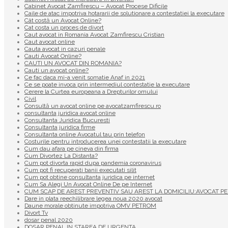
Cabinet Avocat Zamfirescu – Avocat Procese Dificile
Caile de atac impotriva hotararii de solutionare a contestatiei la executare
Cât costă un Avocat Online?
Cat costa un proces de divort
Caut avocat in Romania Avocat Zamfirescu Cristian
Caut avocat online
Cauta avocat in cazuri penale
Cauti Avocat Online?
CAUTI UN AVOCAT DIN ROMANIA?
Cauti un avocat online?
Ce fac daca mi-a venit somatie Anaf in 2021
Ce se poate invoca prin intermediul contestatie la executare
Cerere la Curtea europeana a Drepturilor omului
Civil
Consultă un avocat online pe avocatzamfirescu.ro
consultanta juridica avocat online
Consultanta Juridica Bucuresti
Consultanta juridica firme
Consultanta online Avocatul tau prin telefon
Costurile pentru introducerea unei contestatii la executare
Cum dau afara pe cineva din firma
Cum Divortez La Distanta?
Cum pot divorta rapid dupa pandemia coronavirus
Cum pot fi recuperati banii executati silit
Cum pot obtine consultanta juridica pe internet
Cum Sa Alegi Un Avocat Online De pe Internet
CUM SCAP DE AREST PREVENTIV SAU AREST LA DOMICILIU:AVOCAT PE
Dare in plata reechilibrare legea noua 2020 avocat
Daune morale obtinute impotriva OMV PETROM
Divort Tv
dosar penal 2020
DOSAR PENAL IN STAREA DE URGENTA