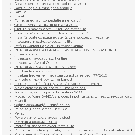
Dosare penale si avocat de drept penal 2021
Facturi ilegale lumina gaze energie
Familiei
Fiscal
Formular editabil contestatie amenda plf
Ghidul Pensionarului In Romania 2022
Gratuit in maxim 2 ore – Biroul de avocatura
În caz de război ”armata redevine obligatorie”
Instanța poate constata existenţa unei succesiuni vacante
Intelegere in cadrul executarii silite
Intră în Contact Rapid cu un Avocat Online
INTREABA AVOCAT GRATUIT : AVOCATUL ONLINE RASPUNDE
Intreaba avocatul
Întreabă un avocat gratuit online
Intreaba Un Avocat Online
INTREABA UN AVOCAT ONLINE 2022
Intrebari frecvente avocat online
Intrebari frecvente in legatura cu aplicarea Legii 77/2016
Limitele urmaririi veniturilor banesti
Locuiești în străinătate și vrei să divorțezi in Romania
Ma da afara de la munca ca nu ma vaccinez
Mai ai curaj sa cumperi o locuinta in 2022
Model notificare BANCA si proces impotriva bancilor restituire dobanda 
Muncii
Obține consultanță juridică online
Pe ce se judeca romanii in 2022
Penal
Pensie alimentara si avocat ploiesti
Perimarea executarii silite
Poate fi suspendata executarea silita
Poti primi consiliere gratuita, consultanta juridica de la Avocat online. Ai D
Programează o Consultație Juridică cu un Avocat Online