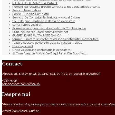
RATA FOARTE MARE LA BANCA
Romanii cu facturile gresite vandute la recuperatorii de creante
Servicii de avocatură
Servicii Juridice Complete
Serviciu De Consultanta Juridica – Avocat Online
Solutiile pronuntate de instanta de executare
somaj tehnic covid-19
Sume de recuperat sau dosare dauna City Insurance
Sunt incluse rezultate pentru avocatnet
SUSPENDARE PLATA RATE BANCA
termenul in care se poate introduce o contestatie la executare
Toate procesele pe dare in plata se castiga in 2021
Uncategorized
Unde voi depune contestatia la executare
⚖ Cum Aleg Un Avocat De Drept Penal Din Bucuresti
Contact
Adresă: str. Brașov, nr.22, bl. Z132, sc.1, et. 7, ap. 43, Sector 6, București
0749115337
office@avocatzamfirescu.ro
Despre noi
“
Atunci când există plăcere pentru ceea ce faci, nimic nu este imposibil, o rezolvare
Avocat Zamfirescu Cristian