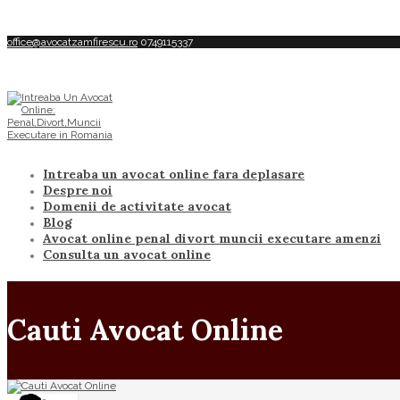
office@avocatzamfirescu.ro
0749115337
Intreaba un avocat online fara deplasare
Despre noi
Domenii de activitate avocat
Blog
Avocat online penal divort muncii executare amenzi
Consulta un avocat online
Cauti Avocat Online