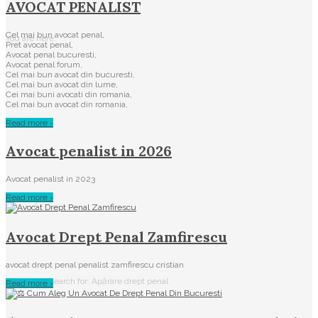
AVOCAT PENALIST
Cel mai bun avocat penal,
You are here:
Pret avocat penal,
Avocat penal bucuresti,
Avocat penal forum,
Cel mai bun avocat din bucuresti,
Cel mai bun avocat din lume,
Cei mai buni avocati din romania,
Cel mai bun avocat din romania,
Read more ›
Avocat penalist in 2026
Avocat penalist in 2023
Read more ›
/
Avocat Drept Penal Zamfirescu
avocat drept penal penalist zamfirescu cristian
Tag search for: Apărare drept penal
Read more ›