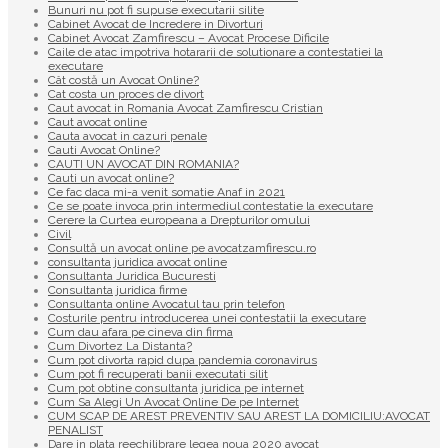
Bunuri nu pot fi supuse executarii silite
Cabinet Avocat de Incredere in Divorturi
Cabinet Avocat Zamfirescu – Avocat Procese Dificile
Caile de atac impotriva hotararii de solutionare a contestatiei la
executare
Cât costă un Avocat Online?
Cat costa un proces de divort
Caut avocat in Romania Avocat Zamfirescu Cristian
Caut avocat online
Cauta avocat in cazuri penale
Cauti Avocat Online?
CAUTI UN AVOCAT DIN ROMANIA?
Cauti un avocat online?
Ce fac daca mi-a venit somatie Anaf in 2021
Ce se poate invoca prin intermediul contestatie la executare
Cerere la Curtea europeana a Drepturilor omului
Civil
Consultă un avocat online pe avocatzamfirescu.ro
consultanta juridica avocat online
Consultanta Juridica Bucuresti
Consultanta juridica firme
Consultanta online Avocatul tau prin telefon
Costurile pentru introducerea unei contestatii la executare
Cum dau afara pe cineva din firma
Cum Divortez La Distanta?
Cum pot divorta rapid dupa pandemia coronavirus
Cum pot fi recuperati banii executati silit
Cum pot obtine consultanta juridica pe internet
Cum Sa Alegi Un Avocat Online De pe Internet
CUM SCAP DE AREST PREVENTIV SAU AREST LA DOMICILIU:AVOCAT
PENALIST
Dare in plata reechilibrare legea noua 2020 avocat