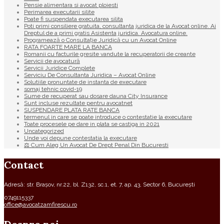
Pensie alimentara si avocat ploiesti
Perimarea executarii silite
Poate fi suspendata executarea silita
Poti primi consiliere gratuita, consultanta juridica de la Avocat online. Ai
Dreptul de a primi gratis Asistenta juridica. Avocatura online.
Programează o Consultație Juridică cu un Avocat Online
RATA FOARTE MARE LA BANCA
Romanii cu facturile gresite vandute la recuperatorii de creante
Servicii de avocatură
Servicii Juridice Complete
Serviciu De Consultanta Juridica – Avocat Online
Solutiile pronuntate de instanta de executare
somaj tehnic covid-19
Sume de recuperat sau dosare dauna City Insurance
Sunt incluse rezultate pentru avocatnet
SUSPENDARE PLATA RATE BANCA
termenul in care se poate introduce o contestatie la executare
Toate procesele pe dare in plata se castiga in 2021
Uncategorized
Unde voi depune contestatia la executare
⚖ Cum Aleg Un Avocat De Drept Penal Din Bucuresti
Contact
Adresă: str. Brașov, nr.22, bl. Z132, sc.1, et. 7, ap. 43, Sector 6, București
0749115337
office@avocatzamfirescu.ro