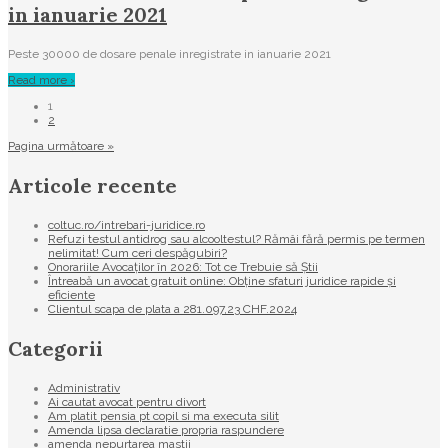
in ianuarie 2021
Peste 30000 de dosare penale inregistrate in ianuarie 2021
Read more ›
1
2
Pagina următoare »
Articole recente
coltuc.ro/intrebari-juridice.ro
Refuzi testul antidrog sau alcooltestul? Rămâi fără permis pe termen
nelimitat! Cum ceri despăgubiri?
Onorariile Avocaților în 2026: Tot ce Trebuie să Știi
Întreabă un avocat gratuit online: Obține sfaturi juridice rapide și
eficiente
Clientul scapa de plata a 281.097,23 CHF.2024
Categorii
Administrativ
Ai cautat avocat pentru divort
Am platit pensia pt copil si ma executa silit
Amenda lipsa declaratie propria raspundere
amenda nepurtarea mastii