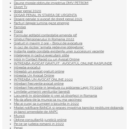
Daune morale obtinute impotriva OMV PETROM
Divort Tv
dosar penal 2020
DOSAR PENAL IN STAREA DE URGENTA
Dosare penale si avocat de drept penal 2021
Facturi ilegale lumina gaze energie
Familiei
Fiscal
Formular editabil contestatie amenda plf
Ghidul Pensionarului In Romania 2022
Gratuit in maxim 2 ore – Biroul de avocatura
În caz de război ”armata redevine obligatorie”
Instanța poate constata existenţa unei succesiuni vacante
Intelegere in cadrul executarii silite
Intră în Contact Rapid cu un Avocat Online
INTREABA AVOCAT GRATUIT : AVOCATUL ONLINE RASPUNDE
Intreaba avocatul
Întreabă un avocat gratuit online
Intreaba Un Avocat Online
INTREABA UN AVOCAT ONLINE 2022
Intrebari frecvente avocat online
Intrebari frecvente in legatura cu aplicarea Legii 77/2016
Limitele urmaririi veniturilor banesti
Locuiești în străinătate și vrei să divorțezi in Romania
Ma da afara de la munca ca nu ma vaccinez
Mai ai curaj sa cumperi o locuinta in 2022
Model notificare BANCA si proces impotriva bancilor restituire dobanda
19 banci amendate de ANPC
Muncii
Obține consultanță juridică online
Pe ce se judeca romanii in 2022
Penal