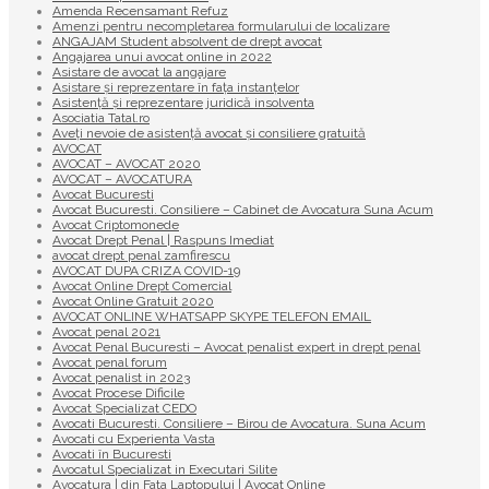
Amenda Recensamant Refuz
Amenzi pentru necompletarea formularului de localizare
ANGAJAM Student absolvent de drept avocat
Angajarea unui avocat online in 2022
Asistare de avocat la angajare
Asistare și reprezentare în fața instanțelor
Asistență și reprezentare juridică insolventa
Asociatia Tatal.ro
Aveţi nevoie de asistenţă avocat şi consiliere gratuită
AVOCAT
AVOCAT – AVOCAT 2020
AVOCAT – AVOCATURA
Avocat Bucuresti
Avocat Bucuresti. Consiliere – Cabinet de Avocatura Suna Acum
Avocat Criptomonede
Avocat Drept Penal | Raspuns Imediat
avocat drept penal zamfirescu
AVOCAT DUPA CRIZA COVID-19
Avocat Online Drept Comercial
Avocat Online Gratuit 2020
AVOCAT ONLINE WHATSAPP SKYPE TELEFON EMAIL
Avocat penal 2021
Avocat Penal Bucuresti – Avocat penalist expert in drept penal
Avocat penal forum
Avocat penalist in 2023
Avocat Procese Dificile
Avocat Specializat CEDO
Avocati Bucuresti. Consiliere – Birou de Avocatura. Suna Acum
Avocati cu Experienta Vasta
Avocati în Bucuresti
Avocatul Specializat in Executari Silite
Avocatura | din Fata Laptopului | Avocat Online