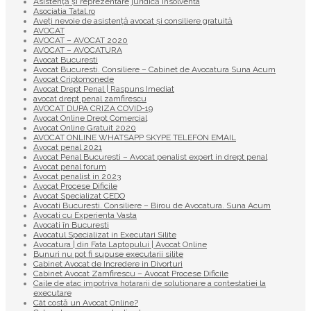
Asistență și reprezentare juridică insolventa
Asociatia Tatal.ro
Aveţi nevoie de asistenţă avocat şi consiliere gratuită
AVOCAT
AVOCAT – AVOCAT 2020
AVOCAT – AVOCATURA
Avocat Bucuresti
Avocat Bucuresti. Consiliere – Cabinet de Avocatura Suna Acum
Avocat Criptomonede
Avocat Drept Penal | Raspuns Imediat
avocat drept penal zamfirescu
AVOCAT DUPA CRIZA COVID-19
Avocat Online Drept Comercial
Avocat Online Gratuit 2020
AVOCAT ONLINE WHATSAPP SKYPE TELEFON EMAIL
Avocat penal 2021
Avocat Penal Bucuresti – Avocat penalist expert in drept penal
Avocat penal forum
Avocat penalist in 2023
Avocat Procese Dificile
Avocat Specializat CEDO
Avocati Bucuresti. Consiliere – Birou de Avocatura. Suna Acum
Avocati cu Experienta Vasta
Avocati în Bucuresti
Avocatul Specializat in Executari Silite
Avocatura | din Fata Laptopului | Avocat Online
Bunuri nu pot fi supuse executarii silite
Cabinet Avocat de Incredere in Divorturi
Cabinet Avocat Zamfirescu – Avocat Procese Dificile
Caile de atac impotriva hotararii de solutionare a contestatiei la
executare
Cât costă un Avocat Online?