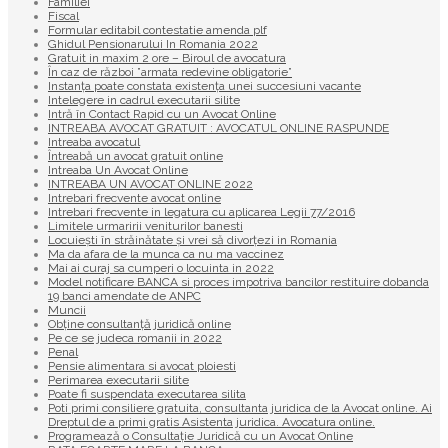
Familiei
Fiscal
Formular editabil contestatie amenda plf
Ghidul Pensionarului In Romania 2022
Gratuit in maxim 2 ore – Biroul de avocatura
În caz de război ”armata redevine obligatorie”
Instanța poate constata existenţa unei succesiuni vacante
Intelegere in cadrul executarii silite
Intră în Contact Rapid cu un Avocat Online
INTREABA AVOCAT GRATUIT : AVOCATUL ONLINE RASPUNDE
Intreaba avocatul
Întreabă un avocat gratuit online
Intreaba Un Avocat Online
INTREABA UN AVOCAT ONLINE 2022
Intrebari frecvente avocat online
Intrebari frecvente in legatura cu aplicarea Legii 77/2016
Limitele urmaririi veniturilor banesti
Locuiești în străinătate și vrei să divorțezi in Romania
Ma da afara de la munca ca nu ma vaccinez
Mai ai curaj sa cumperi o locuinta in 2022
Model notificare BANCA si proces impotriva bancilor restituire dobanda
19 banci amendate de ANPC
Muncii
Obține consultanță juridică online
Pe ce se judeca romanii in 2022
Penal
Pensie alimentara si avocat ploiesti
Perimarea executarii silite
Poate fi suspendata executarea silita
Poti primi consiliere gratuita, consultanta juridica de la Avocat online. Ai
Dreptul de a primi gratis Asistenta juridica. Avocatura online.
Programează o Consultație Juridică cu un Avocat Online