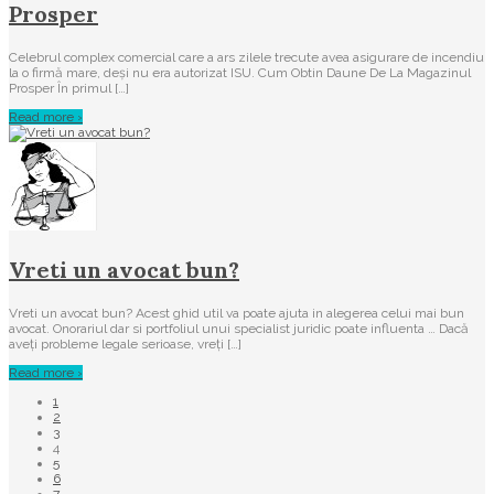
Prosper
Celebrul complex comercial care a ars zilele trecute avea asigurare de incendiu
la o firmă mare, deși nu era autorizat ISU. Cum Obtin Daune De La Magazinul
Prosper În primul […]
Read more ›
Vreti un avocat bun?
Vreti un avocat bun? Acest ghid util va poate ajuta in alegerea celui mai bun
avocat. Onorariul dar si portfoliul unui specialist juridic poate influenta … Dacă
aveți probleme legale serioase, vreți […]
Read more ›
1
2
3
4
5
6