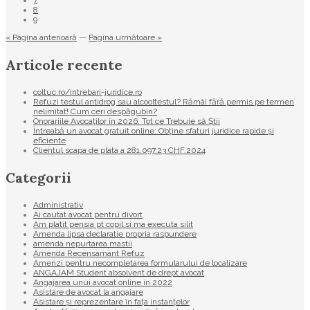
7
8
9
« Pagina anterioară
—
Pagina următoare »
Articole recente
coltuc.ro/intrebari-juridice.ro
Refuzi testul antidrog sau alcooltestul? Rămâi fără permis pe termen
nelimitat! Cum ceri despăgubiri?
Onorariile Avocaților în 2026: Tot ce Trebuie să Știi
Întreabă un avocat gratuit online: Obține sfaturi juridice rapide și
eficiente
Clientul scapa de plata a 281.097,23 CHF.2024
Categorii
Administrativ
Ai cautat avocat pentru divort
Am platit pensia pt copil si ma executa silit
Amenda lipsa declaratie propria raspundere
amenda nepurtarea mastii
Amenda Recensamant Refuz
Amenzi pentru necompletarea formularului de localizare
ANGAJAM Student absolvent de drept avocat
Angajarea unui avocat online in 2022
Asistare de avocat la angajare
Asistare și reprezentare în fața instanțelor