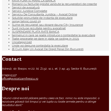
RATA FOARTE MARE LA BANCA
Romanii cu facturile gresite vandute la recuperatorii de creante
Servicii de avocatură
Servicii Juridice Complete
Serviciu De Consultanta Juridica – Avocat Online
Solutiile pronuntate de instanta de executare
somaj tehnic covid-19
Sume de recuperat sau dosare dauna City Insurance
Sunt incluse rezultate pentru avocatnet
SUSPENDARE PLATA RATE BANCA
termenul in care se poate introduce o contestatie la executare
Toate procesele pe dare in plata se castiga in 2021
Uncategorized
Unde voi depune contestatia la executare
⚖ Cum Aleg Un Avocat De Drept Penal Din Bucuresti
Contact
Adresă: str. Brașov, nr.22, bl. Z132, sc.1, et. 7, ap. 43, Sector 6, București
0749115337
office@avocatzamfirescu.ro
Despre noi
“
Atunci când există plăcere pentru ceea ce faci, nimic nu este imposibil, o
rezolvare găsești tot timpul și vei lupta cu toate armele pentru a atinge
rezultatul dorit.
“