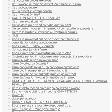
Cat costa un proces de divort
Caut avocat in Romania Avocat Zamfirescu Cristian
Caut avocat online
Cauta avocat in cazuri penale
Cauti Avocat Online?
CAUTI UN AVOCAT DIN ROMANIA?
Cauti un avocat online?
Ce fac daca mi-a venit somatie Anaf in 2021
Ce se poate invoca prin intermediul contestatie la executare
Cerere la Curtea europeana a Drepturilor omului
Civil
Consultă un avocat online pe avocatzamfirescu.ro
consultanta juridica avocat online
Consultanta Juridica Bucuresti
Consultanta juridica firme
Consultanta online Avocatul tau prin telefon
Costurile pentru introducerea unei contestatii la executare
Cum dau afara pe cineva din firma
Cum Divortez La Distanta?
Cum pot divorta rapid dupa pandemia coronavirus
Cum pot fi recuperati banii executati silit
Cum pot obtine consultanta juridica pe internet
Cum Sa Alegi Un Avocat Online De pe Internet
CUM SCAP DE AREST PREVENTIV SAU AREST LA DOMICILIU:AVOCAT
PENALIST
Dare in plata reechilibrare legea noua 2020 avocat
Daune morale obtinute impotriva OMV PETROM
Divort Tv
dosar penal 2020
DOSAR PENAL IN STAREA DE URGENTA
Dosare penale si avocat de drept penal 2021
Facturi ilegale lumina gaze energie