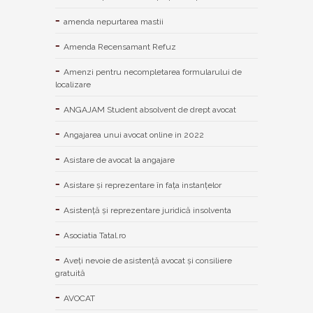
amenda nepurtarea mastii
Amenda Recensamant Refuz
Amenzi pentru necompletarea formularului de
localizare
ANGAJAM Student absolvent de drept avocat
Angajarea unui avocat online in 2022
Asistare de avocat la angajare
Asistare și reprezentare în fața instanțelor
Asistență și reprezentare juridică insolventa
Asociatia Tatal.ro
Aveţi nevoie de asistenţă avocat şi consiliere
gratuită
AVOCAT