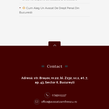
Cum Aleg Un Avocat De Drept Penal Din
Bucuresti
Contact
Adresă: str. Brașov, nr.22, bl. Z132, sc.1, et. 7,
ap. 43, Sector 6, București
0749115337
office@avocatzamfirescu.ro