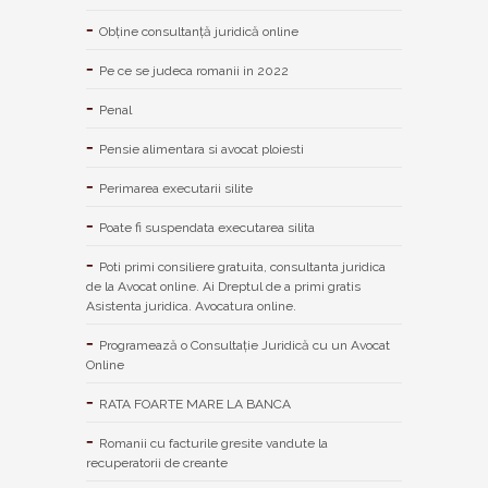
Obține consultanță juridică online
Pe ce se judeca romanii in 2022
Penal
Pensie alimentara si avocat ploiesti
Perimarea executarii silite
Poate fi suspendata executarea silita
Poti primi consiliere gratuita, consultanta juridica
de la Avocat online. Ai Dreptul de a primi gratis
Asistenta juridica. Avocatura online.
Programează o Consultație Juridică cu un Avocat
Online
RATA FOARTE MARE LA BANCA
Romanii cu facturile gresite vandute la
recuperatorii de creante