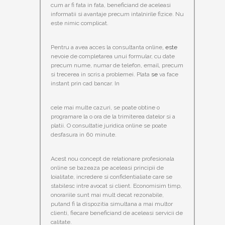
cum ar fi fata in fata, beneficiand de aceleasi
informatii si avantaje precum intalnirile fizice. Nu
este nimic complicat.
Pentru a avea acces la consultanta online
,
este
nevoie de completarea unui formular, cu date
precum nume, numar de telefon, email, precum
si trecerea in scris a problemei. Plata
se
va face
instant prin cad bancar. In
cele mai multe cazuri, se poate obtine o
programare la o ora de la trimiterea datelor si a
platii. O consultatie juridica online se poate
desfasura in 60 minute.
Acest nou concept de relationare profesionala
online se bazeaza pe aceleasi principii de
loialitate, incredere si confidentialiate care se
stabilesc intre avocat si client. Economisim timp,
onorariile sunt mai mult decat rezonabile,
putand fi la dispozitia simultana a mai multor
clienti, fiecare beneficiand de aceleasi servicii de
calitate.