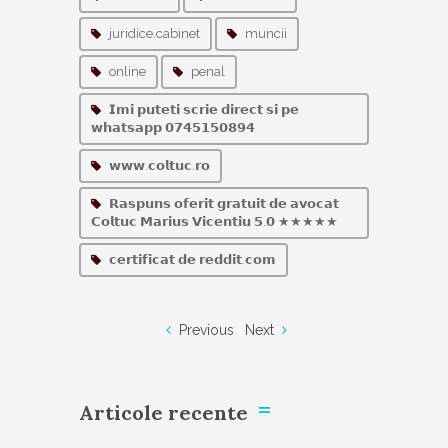
juridice.cabinet
muncii
online
penal
𝗜𝗺𝗶 𝗽𝘂𝘁𝗲𝘁𝗶 𝘀𝗰𝗿𝗶𝗲 𝗱𝗶𝗿𝗲𝗰𝘁 𝘀𝗶 𝗽𝗲
𝘄𝗵𝗮𝘁𝘀𝗮𝗽𝗽 𝟬𝟳𝟰𝟱𝟭𝟱𝟬𝟴𝟵𝟰
𝘄𝘄𝘄.𝗰𝗼𝗹𝘁𝘂𝗰.𝗿𝗼
𝗥𝗮𝘀𝗽𝘂𝗻𝘀 𝗼𝗳𝗲𝗿𝗶𝘁 𝗴𝗿𝗮𝘁𝘂𝗶𝘁 𝗱𝗲 𝗮𝘃𝗼𝗰𝗮𝘁
𝗖𝗼𝗹𝘁𝘂𝗰 𝗠𝗮𝗿𝗶𝘂𝘀 𝗩𝗶𝗰𝗲𝗻𝘁𝗶𝘂 𝟱.𝟬 ★★★★★
𝗰𝗲𝗿𝘁𝗶𝗳𝗶𝗰𝗮𝘁 𝗱𝗲 𝗿𝗲𝗱𝗱𝗶𝘁.𝗰𝗼𝗺
Previous
Next
Articole recente