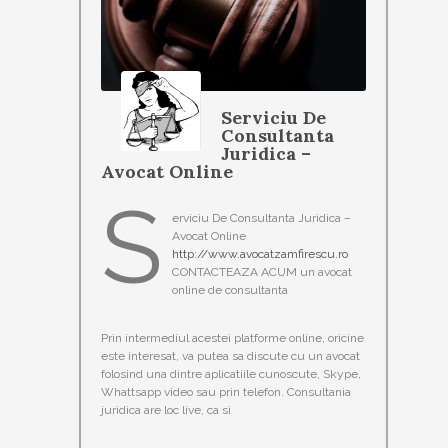
Serviciu De
Consultanta
Juridica –
Avocat Online
S
erviciu De Consultanta Juridica –
Avocat Online
http://www.avocatzamfirescu.ro
CONTACTEAZA ACUM un avocat
online de consultanta
Prin intermediul acestei platforme online, oricine
este interesat, va putea sa discute cu un avocat
folosind una dintre aplicatiile cunoscute, Skype,
Whattsapp video sau prin telefon. Consultania
juridica are loc live, ca si