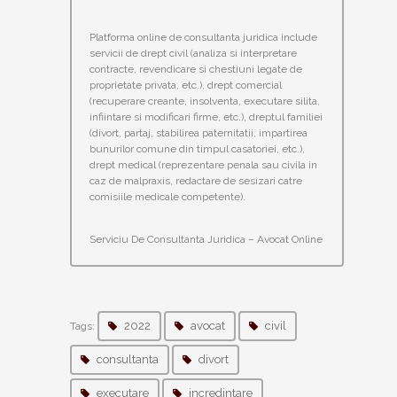
Platforma online de consultanta juridica include
servicii de drept civil (analiza si interpretare
contracte, revendicare si chestiuni legate de
proprietate privata, etc.), drept comercial
(recuperare creante, insolventa, executare silita,
infiintare si modificari firme, etc.), dreptul familiei
(divort, partaj, stabilirea paternitatii, impartirea
bunurilor comune din timpul casatoriei, etc.),
drept medical (reprezentare penala sau civila in
caz de malpraxis, redactare de sesizari catre
comisiile medicale competente).
Serviciu De Consultanta Juridica – Avocat Online
2022
avocat
civil
Tags:
consultanta
divort
executare
incredintare