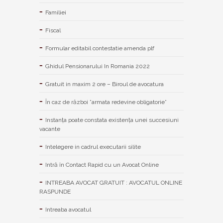
Familiei
Fiscal
Formular editabil contestatie amenda plf
Ghidul Pensionarului In Romania 2022
Gratuit in maxim 2 ore – Biroul de avocatura
În caz de război ”armata redevine obligatorie”
Instanța poate constata existenţa unei succesiuni
vacante
Intelegere in cadrul executarii silite
Intră în Contact Rapid cu un Avocat Online
INTREABA AVOCAT GRATUIT : AVOCATUL ONLINE
RASPUNDE
Intreaba avocatul