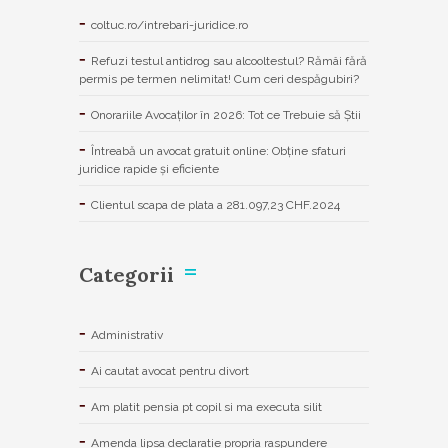
coltuc.ro/intrebari-juridice.ro
Refuzi testul antidrog sau alcooltestul? Rămâi fără
permis pe termen nelimitat! Cum ceri despăgubiri?
Onorariile Avocaților în 2026: Tot ce Trebuie să Știi
Întreabă un avocat gratuit online: Obține sfaturi
juridice rapide și eficiente
Clientul scapa de plata a 281.097,23 CHF.2024
Categorii
Administrativ
Ai cautat avocat pentru divort
Am platit pensia pt copil si ma executa silit
Amenda lipsa declaratie propria raspundere