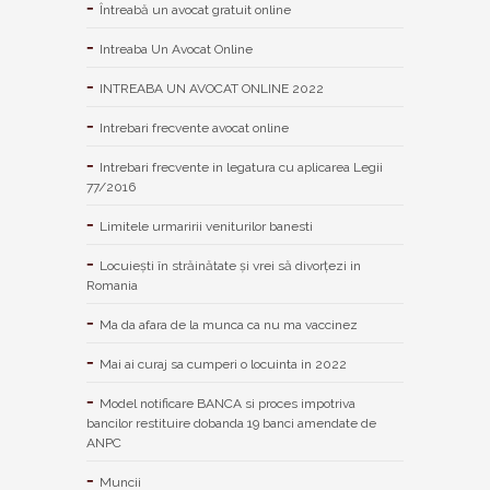
Întreabă un avocat gratuit online
Intreaba Un Avocat Online
INTREABA UN AVOCAT ONLINE 2022
Intrebari frecvente avocat online
Intrebari frecvente in legatura cu aplicarea Legii
77/2016
Limitele urmaririi veniturilor banesti
Locuiești în străinătate și vrei să divorțezi in
Romania
Ma da afara de la munca ca nu ma vaccinez
Mai ai curaj sa cumperi o locuinta in 2022
Model notificare BANCA si proces impotriva
bancilor restituire dobanda 19 banci amendate de
ANPC
Muncii