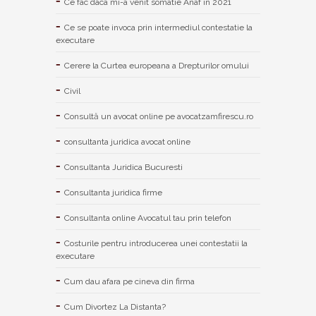
Ce fac daca mi-a venit somatie Anaf in 2021
Ce se poate invoca prin intermediul contestatie la
executare
Cerere la Curtea europeana a Drepturilor omului
Civil
Consultă un avocat online pe avocatzamfirescu.ro
consultanta juridica avocat online
Consultanta Juridica Bucuresti
Consultanta juridica firme
Consultanta online Avocatul tau prin telefon
Costurile pentru introducerea unei contestatii la
executare
Cum dau afara pe cineva din firma
Cum Divortez La Distanta?