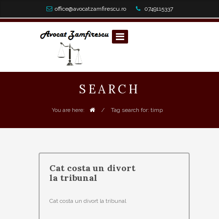
office@avocatzamfirescu.ro
0749115337
SEARCH
/
Tag search for: timp
You are here:
Cat costa un divort
la tribunal
Cat costa un divort la tribunal