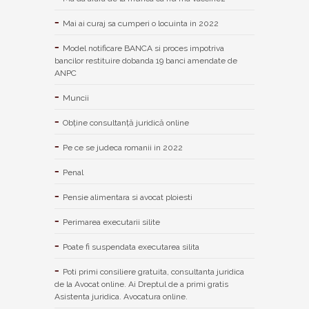
Mai ai curaj sa cumperi o locuinta in 2022
Model notificare BANCA si proces impotriva
bancilor restituire dobanda 19 banci amendate de
ANPC
Muncii
Obține consultanță juridică online
Pe ce se judeca romanii in 2022
Penal
Pensie alimentara si avocat ploiesti
Perimarea executarii silite
Poate fi suspendata executarea silita
Poti primi consiliere gratuita, consultanta juridica
de la Avocat online. Ai Dreptul de a primi gratis
Asistenta juridica. Avocatura online.