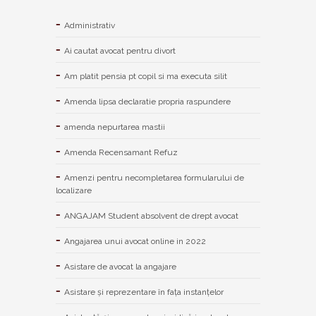
Administrativ
Ai cautat avocat pentru divort
Am platit pensia pt copil si ma executa silit
Amenda lipsa declaratie propria raspundere
amenda nepurtarea mastii
Amenda Recensamant Refuz
Amenzi pentru necompletarea formularului de
localizare
ANGAJAM Student absolvent de drept avocat
Angajarea unui avocat online in 2022
Asistare de avocat la angajare
Asistare și reprezentare în fața instanțelor