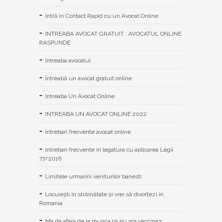
Intră în Contact Rapid cu un Avocat Online
INTREABA AVOCAT GRATUIT : AVOCATUL ONLINE
RASPUNDE
Intreaba avocatul
Întreabă un avocat gratuit online
Intreaba Un Avocat Online
INTREABA UN AVOCAT ONLINE 2022
Intrebari frecvente avocat online
Intrebari frecvente in legatura cu aplicarea Legii
77/2016
Limitele urmaririi veniturilor banesti
Locuiești în străinătate și vrei să divorțezi in
Romania
Ma da afara de la munca ca nu ma vaccinez