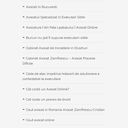
Avocati în Bucuresti
Avocatul Specializat in Executari Silite
Avocatura | din Fata Laptopului | Avocat Online
Bunuri nu pot fi supuse executarii silite
Cabinet Avocat de Incredere in Divorturi
Cabinet Avocat Zamfirescu – Avocat Procese
Dificile
Caile de atac impotriva hotararii de solutionare a
contestatiei la executare
Cât costă un Avocat Online?
Cat costa un proces de divort
Caut avocat in Romania Avocat Zamfirescu Cristian
Caut avocat online