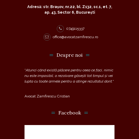
Adresă: str. Brașov, nr.22, bl. Z132, sc.1, et. 7,
ap. 43, Sector 6, București
0749115337
office@avocatzamfirescu.ro
Despre noi
“
Atunci când există plăcere pentru ceea ce faci, nimic
nu este imposibil, o rezolvare găsești tot timpul și vei
lupta cu toate armele pentru a atinge rezultatul dorit.
“
Avocat Zamfirescu Cristian
Facebook