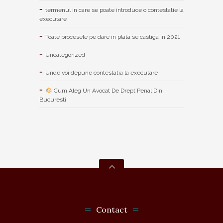
termenul in care se poate introduce o contestatie la
executare
Toate procesele pe dare in plata se castiga in 2021
Uncategorized
Unde voi depune contestatia la executare
Cum Aleg Un Avocat De Drept Penal Din
Bucuresti
Contact