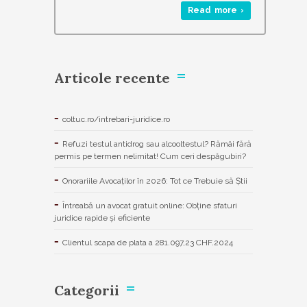
Read more ›
Articole recente
coltuc.ro/intrebari-juridice.ro
Refuzi testul antidrog sau alcooltestul? Rămâi fără
permis pe termen nelimitat! Cum ceri despăgubiri?
Onorariile Avocaților în 2026: Tot ce Trebuie să Știi
Întreabă un avocat gratuit online: Obține sfaturi
juridice rapide și eficiente
Clientul scapa de plata a 281.097,23 CHF.2024
Categorii