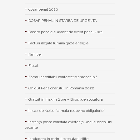
dosar penal 2020
DOSAR PENAL IN STAREA DE URGENTA
Dosare penale si avocat de drept penal 2021
Facturi ilegale lumina gaze energie
Familiei
Fiscal
Formular editabil contestatie amenda plf
Ghidul Pensionarului In Romania 2022
Gratuit in maxim 2 ore – Biroul de avocatura
În caz de război ”armata redevine obligatorie”
Instanța poate constata existenţa unei succesiuni
vacante
Intelegere in cadrul executarii silite