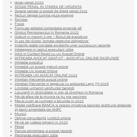
dosar penal 2020
DOSAR PENAL IN STAREA DE URGENTA
Dosare penale si avocat de drept penal 2021
Facturi ilegale lumina gaze energie
Familiei
Fiscal
Formular editabil contestatie amenda plf
Ghidul Pensionarului In Romania 2022
Gratuit in maxim 2 ore – Biroul de avocatura
În caz de război ”armata redevine obligatorie”
Instanța poate constata existenţa unei succesiuni vacante
Intelegere in cadrul executarii silite
Intră în Contact Rapid cu un Avocat Online
INTREABA AVOCAT GRATUIT : AVOCATUL ONLINE RASPUNDE
Intreaba avocatul
Întreabă un avocat gratuit online
Intreaba Un Avocat Online
INTREABA UN AVOCAT ONLINE 2022
Intrebari frecvente avocat online
Intrebari frecvente in legatura cu aplicarea Legii 77/2016
Limitele urmaririi veniturilor banesti
Locuiești în străinătate și vrei să divorțezi in Romania
Ma da afara de la munca ca nu ma vaccinez
Mai ai curaj sa cumperi o locuinta in 2022
Model notificare BANCA si proces impotriva bancilor restituire dobanda
19 banci amendate de ANPC
Muncii
Obține consultanță juridică online
Pe ce se judeca romanii in 2022
Penal
Pensie alimentara si avocat ploiesti
Perimarea executarii silite