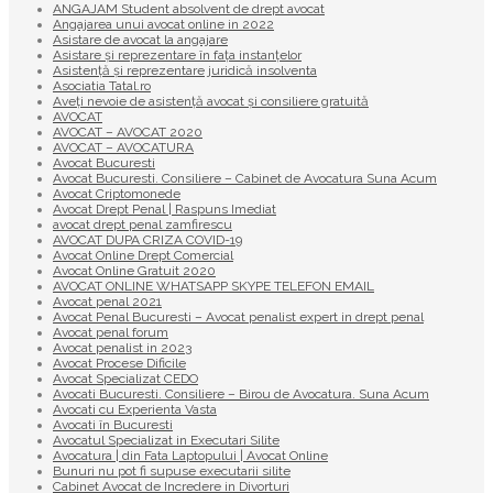
ANGAJAM Student absolvent de drept avocat
Angajarea unui avocat online in 2022
Asistare de avocat la angajare
Asistare și reprezentare în fața instanțelor
Asistență și reprezentare juridică insolventa
Asociatia Tatal.ro
Aveţi nevoie de asistenţă avocat şi consiliere gratuită
AVOCAT
AVOCAT – AVOCAT 2020
AVOCAT – AVOCATURA
Avocat Bucuresti
Avocat Bucuresti. Consiliere – Cabinet de Avocatura Suna Acum
Avocat Criptomonede
Avocat Drept Penal | Raspuns Imediat
avocat drept penal zamfirescu
AVOCAT DUPA CRIZA COVID-19
Avocat Online Drept Comercial
Avocat Online Gratuit 2020
AVOCAT ONLINE WHATSAPP SKYPE TELEFON EMAIL
Avocat penal 2021
Avocat Penal Bucuresti – Avocat penalist expert in drept penal
Avocat penal forum
Avocat penalist in 2023
Avocat Procese Dificile
Avocat Specializat CEDO
Avocati Bucuresti. Consiliere – Birou de Avocatura. Suna Acum
Avocati cu Experienta Vasta
Avocati în Bucuresti
Avocatul Specializat in Executari Silite
Avocatura | din Fata Laptopului | Avocat Online
Bunuri nu pot fi supuse executarii silite
Cabinet Avocat de Incredere in Divorturi