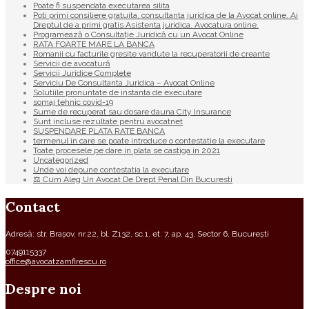
Poate fi suspendata executarea silita
Poti primi consiliere gratuita, consultanta juridica de la Avocat online. Ai
Dreptul de a primi gratis Asistenta juridica. Avocatura online.
Programează o Consultație Juridică cu un Avocat Online
RATA FOARTE MARE LA BANCA
Romanii cu facturile gresite vandute la recuperatorii de creante
Servicii de avocatură
Servicii Juridice Complete
Serviciu De Consultanta Juridica – Avocat Online
Solutiile pronuntate de instanta de executare
somaj tehnic covid-19
Sume de recuperat sau dosare dauna City Insurance
Sunt incluse rezultate pentru avocatnet
SUSPENDARE PLATA RATE BANCA
termenul in care se poate introduce o contestatie la executare
Toate procesele pe dare in plata se castiga in 2021
Uncategorized
Unde voi depune contestatia la executare
⚖ Cum Aleg Un Avocat De Drept Penal Din Bucuresti
Contact
Adresă: str. Brașov, nr.22, bl. Z132, sc.1, et. 7, ap. 43, Sector 6, București
0749115337
office@avocatzamfirescu.ro
Despre noi