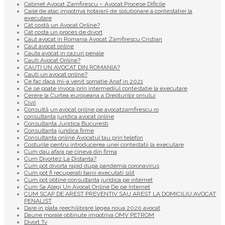
Cabinet Avocat Zamfirescu – Avocat Procese Dificile
Caile de atac impotriva hotararii de solutionare a contestatiei la
executare
Cât costă un Avocat Online?
Cat costa un proces de divort
Caut avocat in Romania Avocat Zamfirescu Cristian
Caut avocat online
Cauta avocat in cazuri penale
Cauti Avocat Online?
CAUTI UN AVOCAT DIN ROMANIA?
Cauti un avocat online?
Ce fac daca mi-a venit somatie Anaf in 2021
Ce se poate invoca prin intermediul contestatie la executare
Cerere la Curtea europeana a Drepturilor omului
Civil
Consultă un avocat online pe avocatzamfirescu.ro
consultanta juridica avocat online
Consultanta Juridica Bucuresti
Consultanta juridica firme
Consultanta online Avocatul tau prin telefon
Costurile pentru introducerea unei contestatii la executare
Cum dau afara pe cineva din firma
Cum Divortez La Distanta?
Cum pot divorta rapid dupa pandemia coronavirus
Cum pot fi recuperati banii executati silit
Cum pot obtine consultanta juridica pe internet
Cum Sa Alegi Un Avocat Online De pe Internet
CUM SCAP DE AREST PREVENTIV SAU AREST LA DOMICILIU:AVOCAT
PENALIST
Dare in plata reechilibrare legea noua 2020 avocat
Daune morale obtinute impotriva OMV PETROM
Divort Tv