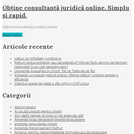
Obține consultanță juridică online. Simplu
și rapid.
You are here:
Obține consultanță juridică online
Read more ›
Articole recente
coltuc.ro/intrebari-juridice.ro
Refuzi testul antidrog sau alcooltestul? Rămâi fără permis pe termen
nelimitat! Cum ceri despăgubiri?
Onorariile Avocaților în 2026: Tot ce Trebuie să Știi
Întreabă un avocat gratuit online: Obține sfaturi juridice rapide și
eficiente
Clientul scapa de plata a 281.097,23 CHF.2024
/
Categorii
Administrativ
Ai cautat avocat pentru divort
Am platit pensia pt copil si ma executa silit
Tag search for: servicii consultanta juridica
Amenda lipsa declaratie propria raspundere
amenda nepurtarea mastii
Amenda Recensamant Refuz
Amenzi pentru necompletarea formularului de localizare