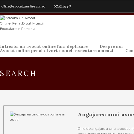
office@avocatzamfirescu.ro
0749115337
Intreaba un avocat online fara deplasare
Despre noi
Avocat online penal divort muncii executare amenzi
Con
SEARCH
Angajarea unui avoc
Ghid de angajare a unui avocat on