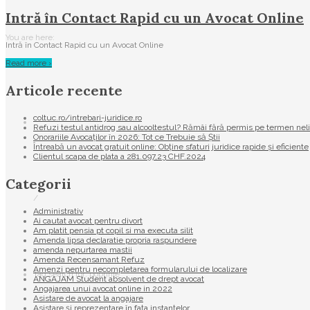
Intră în Contact Rapid cu un Avocat Online
You are here:
Intră în Contact Rapid cu un Avocat Online
Read more ›
Articole recente
coltuc.ro/intrebari-juridice.ro
Refuzi testul antidrog sau alcooltestul? Rămâi fără permis pe termen nel
Onorariile Avocaților în 2026: Tot ce Trebuie să Știi
Întreabă un avocat gratuit online: Obține sfaturi juridice rapide și eficiente
Clientul scapa de plata a 281.097,23 CHF.2024
Categorii
/
Administrativ
Ai cautat avocat pentru divort
Am platit pensia pt copil si ma executa silit
Amenda lipsa declaratie propria raspundere
amenda nepurtarea mastii
Amenda Recensamant Refuz
Amenzi pentru necompletarea formularului de localizare
Tag search for: popririle
ANGAJAM Student absolvent de drept avocat
Angajarea unui avocat online in 2022
Asistare de avocat la angajare
Asistare și reprezentare în fața instanțelor