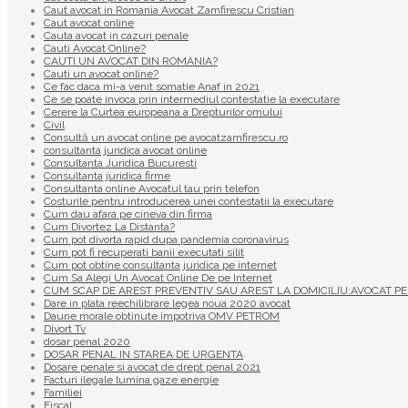
Caut avocat in Romania Avocat Zamfirescu Cristian
Caut avocat online
Cauta avocat in cazuri penale
Cauti Avocat Online?
CAUTI UN AVOCAT DIN ROMANIA?
Cauti un avocat online?
Ce fac daca mi-a venit somatie Anaf in 2021
Ce se poate invoca prin intermediul contestatie la executare
Cerere la Curtea europeana a Drepturilor omului
Civil
Consultă un avocat online pe avocatzamfirescu.ro
consultanta juridica avocat online
Consultanta Juridica Bucuresti
Consultanta juridica firme
Consultanta online Avocatul tau prin telefon
Costurile pentru introducerea unei contestatii la executare
Cum dau afara pe cineva din firma
Cum Divortez La Distanta?
Cum pot divorta rapid dupa pandemia coronavirus
Cum pot fi recuperati banii executati silit
Cum pot obtine consultanta juridica pe internet
Cum Sa Alegi Un Avocat Online De pe Internet
CUM SCAP DE AREST PREVENTIV SAU AREST LA DOMICILIU:AVOCAT PE
Dare in plata reechilibrare legea noua 2020 avocat
Daune morale obtinute impotriva OMV PETROM
Divort Tv
dosar penal 2020
DOSAR PENAL IN STAREA DE URGENTA
Dosare penale si avocat de drept penal 2021
Facturi ilegale lumina gaze energie
Familiei
Fiscal