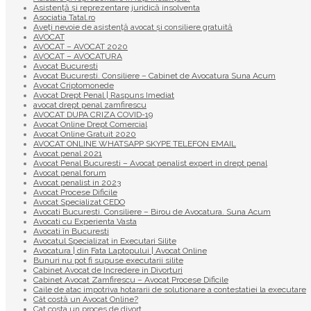
Asistență și reprezentare juridică insolventa
Asociatia Tatal.ro
Aveţi nevoie de asistenţă avocat şi consiliere gratuită
AVOCAT
AVOCAT – AVOCAT 2020
AVOCAT – AVOCATURA
Avocat Bucuresti
Avocat Bucuresti. Consiliere – Cabinet de Avocatura Suna Acum
Avocat Criptomonede
Avocat Drept Penal | Raspuns Imediat
avocat drept penal zamfirescu
AVOCAT DUPA CRIZA COVID-19
Avocat Online Drept Comercial
Avocat Online Gratuit 2020
AVOCAT ONLINE WHATSAPP SKYPE TELEFON EMAIL
Avocat penal 2021
Avocat Penal Bucuresti – Avocat penalist expert in drept penal
Avocat penal forum
Avocat penalist in 2023
Avocat Procese Dificile
Avocat Specializat CEDO
Avocati Bucuresti. Consiliere – Birou de Avocatura. Suna Acum
Avocati cu Experienta Vasta
Avocati în Bucuresti
Avocatul Specializat in Executari Silite
Avocatura | din Fata Laptopului | Avocat Online
Bunuri nu pot fi supuse executarii silite
Cabinet Avocat de Incredere in Divorturi
Cabinet Avocat Zamfirescu – Avocat Procese Dificile
Caile de atac impotriva hotararii de solutionare a contestatiei la executare
Cât costă un Avocat Online?
Cat costa un proces de divort