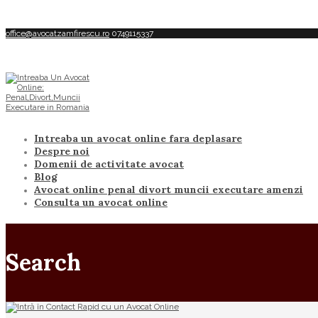
office@avocatzamfirescu.ro
0749115337
Intreaba un avocat online fara deplasare
Despre noi
Domenii de activitate avocat
Blog
Avocat online penal divort muncii executare amenzi
Consulta un avocat online
Search