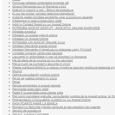
Formular editabil contestatie amenda plf
Ghidul Pensionarului In Romania 2022
Gratuit in maxim 2 ore – Biroul de avocatura
În caz de război ”armata redevine obligatorie”
Instanța poate constata existenţa unei succesiuni vacante
Intelegere in cadrul executarii silite
Intră în Contact Rapid cu un Avocat Online
INTREABA AVOCAT GRATUIT : AVOCATUL ONLINE RASPUNDE
Intreaba avocatul
Întreabă un avocat gratuit online
Intreaba Un Avocat Online
INTREABA UN AVOCAT ONLINE 2022
Intrebari frecvente avocat online
Intrebari frecvente in legatura cu aplicarea Legii 77/2016
Limitele urmaririi veniturilor banesti
Locuiești în străinătate și vrei să divorțezi in Romania
Ma da afara de la munca ca nu ma vaccinez
Mai ai curaj sa cumperi o locuinta in 2022
Model notificare BANCA si proces impotriva bancilor restituire dobanda 
Muncii
Obține consultanță juridică online
Pe ce se judeca romanii in 2022
Penal
Pensie alimentara si avocat ploiesti
Perimarea executarii silite
Poate fi suspendata executarea silita
Poti primi consiliere gratuita, consultanta juridica de la Avocat online. Ai D
Programează o Consultație Juridică cu un Avocat Online
RATA FOARTE MARE LA BANCA
Romanii cu facturile gresite vandute la recuperatorii de creante
Servicii de avocatură
Servicii Juridice Complete