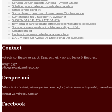
Serviciu De Consultanta Juridica – Avocat Online
Solutiile pronuntate de instanta de executare
somaj tehnic covid-19
Sume de recuperat sau dosare dauna City Insurance
Sunt incluse rezultate pentru avocatnet
SUSPENDARE PLATA RATE BANCA
termenul in care se poate introduce o contestatie la executare
Toate procesele pe dare in plata se castiga in 2021
Uncategorized
Unde voi depune contestatia la executare
⚖ Cum Aleg Un Avocat De Drept Penal Din Bucuresti
Contact
Adresă: str. Brașov, nr.22, bl. Z132, sc.1, et. 7, ap. 43, Sector 6, București
0749115337
office@avocatzamfirescu.ro
Despre noi
“
Atunci când există plăcere pentru ceea ce faci, nimic nu este imposibil, o rezolvare
Avocat Zamfirescu Cristian
Facebook