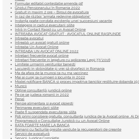
Formular editabil contestatie amenda plf
Ghidul Pensionarului In Romania 2022
Gratuit in maxim 2 ore – Biroul de avocatura
În caz de război ”armata redevine obligatorie”
Instanța poate constata existenţa unei succesiuni vacante
Intelegere in cadrul executarii silite
Intră în Contact Rapid cu un Avocat Online
INTREABA AVOCAT GRATUIT : AVOCATUL ONLINE RASPUNDE
Intreaba avocatul
Întreabă un avocat gratuit online
Intreaba Un Avocat Online
INTREABA UN AVOCAT ONLINE 2022
Intrebari frecvente avocat online
Intrebari frecvente in legatura cu aplicarea Legii 77/2016
Limitele urmaririi veniturilor banesti
Locuiești în străinătate și vrei să divorțezi in Romania
Ma da afara de la munca ca nu ma vaccinez
Mai ai curaj sa cumperi o locuinta in 2022
Model notificare BANCA si proces impotriva bancilor restituire dobanda 
Muncii
Obține consultanță juridică online
Pe ce se judeca romanii in 2022
Penal
Pensie alimentara si avocat ploiesti
Perimarea executarii silite
Poate fi suspendata executarea silita
Poti primi consiliere gratuita, consultanta juridica de la Avocat online. Ai D
Programează o Consultație Juridică cu un Avocat Online
RATA FOARTE MARE LA BANCA
Romanii cu facturile gresite vandute la recuperatorii de creante
Servicii de avocatură
Servicii Juridice Complete