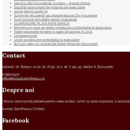
Serviciu De Consultanta Juridica – Avocat Online
Solutiile pronuntate de instanta de executare
somaj tehnic covid-19
Sume de recuperat sau dosare dauna City Insurance
Sunt incluse rezultate pentru avocatnet
SUSPENDARE PLATA RATE BANCA
termenul in care se poate introduce o contestatie la executare
Toate procesele pe dare in plata se castiga in 2021
Uncategorized
Unde voi depune contestatia la executare
⚖ Cum Aleg Un Avocat De Drept Penal Din Bucuresti
Contact
Adresă: str. Brașov, nr.22, bl. Z132, sc.1, et. 7, ap. 43, Sector 6, București
0749115337
office@avocatzamfirescu.ro
Despre noi
“
Atunci când există plăcere pentru ceea ce faci, nimic nu este imposibil, o rezolvare
Avocat Zamfirescu Cristian
Facebook