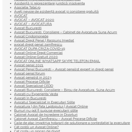
Asistență și reprezentare juridică insolventa
Asociatia Tatal.ro
Aveţi nevoie de asistenţă avocat şi consiliere gratuită
AVOCAT
AVOCAT – AVOCAT 2020
AVOCAT – AVOCATURA
Avocat Bucuresti
Avocat Bucuresti. Consiliere – Cabinet de Avocatura Suna Acum
Avocat Criptomonede
Avocat Drept Penal | Raspuns Imediat
avocat drept penal zamfirescu
AVOCAT DUPA CRIZA COVID-19
Avocat Online Drept Comercial
Avocat Online Gratuit 2020
AVOCAT ONLINE WHATSAPP SKYPE TELEFON EMAIL
Avocat penal 2021
Avocat Penal Bucuresti – Avocat penalist expert in drept penal
Avocat penal forum
Avocat penalist in 2023
Avocat Procese Dificile
Avocat Specializat CEDO
Avocati Bucuresti. Consiliere – Birou de Avocatura. Suna Acum
Avocati cu Experienta Vasta
Avocati în Bucuresti
Avocatul Specializat in Executari Silite
Avocatura | din Fata Laptopului | Avocat Online
Bunuri nu pot fi supuse executarii silite
Cabinet Avocat de Incredere in Divorturi
Cabinet Avocat Zamfirescu – Avocat Procese Dificile
Caile de atac impotriva hotararii de solutionare a contestatiei la executare
Cât costă un Avocat Online?
Cat costa un proces de divort