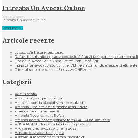
Intreaba Un Avocat Online
You are here:
Intreaba Un Avocat Online
Read more ›
Articole recente
coltuc.ro/intrebari-juridice.ro
Refuzi testul antidrog sau alcooltestul? Rămâi fără permis pe termen nel
Onorariile Avocaților în 2026: Tot ce Trebuie să Știi
Întreabă un avocat gratuit online: Obține sfaturi juridice rapide și eficiente
Clientul scapa de plata a 281.097,23 CHF.2024
Categorii
/
Administrativ
Ai cautat avocat pentru divort
Am platit pensia pt copil si ma executa silit
Amenda lipsa declaratie propria raspundere
amenda nepurtarea mastii
Amenda Recensamant Refuz
Amenzi pentru necompletarea formularului de localizare
Tag search for: Obligațiile angajatorului
ANGAJAM Student absolvent de drept avocat
Angajarea unui avocat online in 2022
Asistare de avocat la angajare
Asistare și reprezentare în fața instanțelor