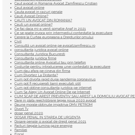
Caut avocat in Romania Avocat Zamfirescu Cristian
Caut avocat online
Cauta avocat in cazuri penale
Cauti Avocat Online?
CAUTI UN AVOCAT DIN ROMANIA?
Cauti un avocat online?
Ce fac daca mi-a venit somatie Anaf in 2021
Ce se poate invoca prin intermediul contestatie la executare
Cerere la Curtea europeana a Drepturilor omului
Civil
Consultă un avocat online pe avocatzamfirescu.ro
consultanta juridica avocat online
Consultanta Juridica Bucuresti
Consultanta juridica firme
Consultanta online Avocatul tau prin telefon
Costurile pentru introducerea unei contestatii la executare
Cum dau afara pe cineva din firma
Cum Divortez La Distanta?
Cum pot divorta rapid dupa pandemia coronavirus
Cum pot fi recuperati banii executati silit
Cum pot obtine consultanta juridica pe internet
Cum Sa Alegi Un Avocat Online De pe Internet
CUM SCAP DE AREST PREVENTIV SAU AREST LA DOMICILIU:AVOCAT PE
Dare in plata reechilibrare legea noua 2020 avocat
Daune morale obtinute impotriva OMV PETROM
Divort Tv
dosar penal 2020
DOSAR PENAL IN STAREA DE URGENTA
Dosare penale si avocat de drept penal 2021
Facturi ilegale lumina gaze energie
Familiei
Fiscal