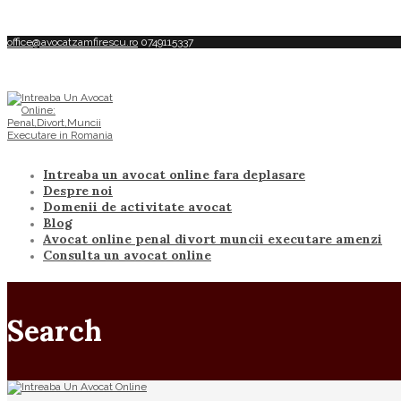
office@avocatzamfirescu.ro
0749115337
Intreaba un avocat online fara deplasare
Despre noi
Domenii de activitate avocat
Blog
Avocat online penal divort muncii executare amenzi
Consulta un avocat online
Search