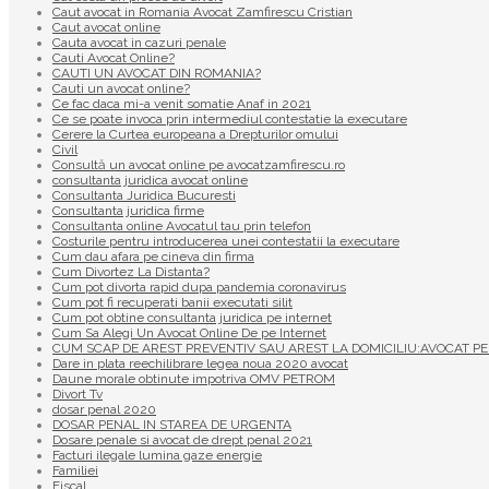
Caut avocat in Romania Avocat Zamfirescu Cristian
Caut avocat online
Cauta avocat in cazuri penale
Cauti Avocat Online?
CAUTI UN AVOCAT DIN ROMANIA?
Cauti un avocat online?
Ce fac daca mi-a venit somatie Anaf in 2021
Ce se poate invoca prin intermediul contestatie la executare
Cerere la Curtea europeana a Drepturilor omului
Civil
Consultă un avocat online pe avocatzamfirescu.ro
consultanta juridica avocat online
Consultanta Juridica Bucuresti
Consultanta juridica firme
Consultanta online Avocatul tau prin telefon
Costurile pentru introducerea unei contestatii la executare
Cum dau afara pe cineva din firma
Cum Divortez La Distanta?
Cum pot divorta rapid dupa pandemia coronavirus
Cum pot fi recuperati banii executati silit
Cum pot obtine consultanta juridica pe internet
Cum Sa Alegi Un Avocat Online De pe Internet
CUM SCAP DE AREST PREVENTIV SAU AREST LA DOMICILIU:AVOCAT PE
Dare in plata reechilibrare legea noua 2020 avocat
Daune morale obtinute impotriva OMV PETROM
Divort Tv
dosar penal 2020
DOSAR PENAL IN STAREA DE URGENTA
Dosare penale si avocat de drept penal 2021
Facturi ilegale lumina gaze energie
Familiei
Fiscal