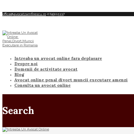
office@avocatzamfirescu.ro
0749115337
Intreaba un avocat online fara deplasare
Despre noi
Domenii de activitate avocat
Blog
Avocat online penal divort muncii executare amenzi
Consulta un avocat online
Search