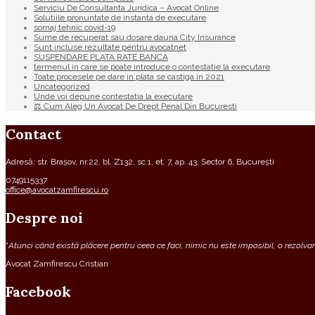
Serviciu De Consultanta Juridica – Avocat Online
Solutiile pronuntate de instanta de executare
somaj tehnic covid-19
Sume de recuperat sau dosare dauna City Insurance
Sunt incluse rezultate pentru avocatnet
SUSPENDARE PLATA RATE BANCA
termenul in care se poate introduce o contestatie la executare
Toate procesele pe dare in plata se castiga in 2021
Uncategorized
Unde voi depune contestatia la executare
⚖ Cum Aleg Un Avocat De Drept Penal Din Bucuresti
Contact
Adresă: str. Brașov, nr.22, bl. Z132, sc.1, et. 7, ap. 43, Sector 6, București
0749115337
office@avocatzamfirescu.ro
Despre noi
“
Atunci când există plăcere pentru ceea ce faci, nimic nu este imposibil, o rezolvare
Avocat Zamfirescu Cristian
Facebook