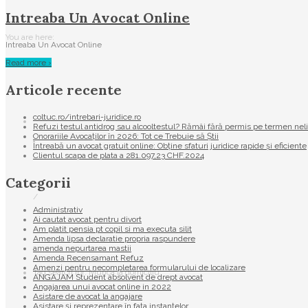
Intreaba Un Avocat Online
You are here:
Intreaba Un Avocat Online
Read more ›
Articole recente
coltuc.ro/intrebari-juridice.ro
Refuzi testul antidrog sau alcooltestul? Rămâi fără permis pe termen nel
Onorariile Avocaților în 2026: Tot ce Trebuie să Știi
Întreabă un avocat gratuit online: Obține sfaturi juridice rapide și eficiente
Clientul scapa de plata a 281.097,23 CHF.2024
Categorii
/
Administrativ
Ai cautat avocat pentru divort
Am platit pensia pt copil si ma executa silit
Amenda lipsa declaratie propria raspundere
amenda nepurtarea mastii
Amenda Recensamant Refuz
Amenzi pentru necompletarea formularului de localizare
Tag search for: Munca la domiciliu
ANGAJAM Student absolvent de drept avocat
Angajarea unui avocat online in 2022
Asistare de avocat la angajare
Asistare și reprezentare în fața instanțelor