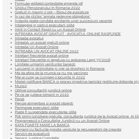
Formular editabil contestatie amenda plf
Ghidul Pensionarului In Romania 2022
Gratuit in maxim 2 ore – Biroul de avocatura
În caz de război ”armata redevine obligatorie”
Instanța poate constata existenţa unei succesiuni vacante
Intelegere in cadrul executarii silite
Intră în Contact Rapid cu un Avocat Online
INTREABA AVOCAT GRATUIT : AVOCATUL ONLINE RASPUNDE
Intreaba avocatul
Întreabă un avocat gratuit online
Intreaba Un Avocat Online
INTREABA UN AVOCAT ONLINE 2022
Intrebari frecvente avocat online
Intrebari frecvente in legatura cu aplicarea Legii 77/2016
Limitele urmaririi veniturilor banesti
Locuiești în străinătate și vrei să divorțezi in Romania
Ma da afara de la munca ca nu ma vaccinez
Mai ai curaj sa cumperi o locuinta in 2022
Model notificare BANCA si proces impotriva bancilor restituire dobanda 
Muncii
Obține consultanță juridică online
Pe ce se judeca romanii in 2022
Penal
Pensie alimentara si avocat ploiesti
Perimarea executarii silite
Poate fi suspendata executarea silita
Poti primi consiliere gratuita, consultanta juridica de la Avocat online. Ai D
Programează o Consultație Juridică cu un Avocat Online
RATA FOARTE MARE LA BANCA
Romanii cu facturile gresite vandute la recuperatorii de creante
Servicii de avocatură
Servicii Juridice Complete