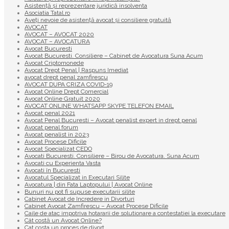
Asistență și reprezentare juridică insolventa
Asociatia Tatal.ro
Aveţi nevoie de asistenţă avocat şi consiliere gratuită
AVOCAT
AVOCAT – AVOCAT 2020
AVOCAT – AVOCATURA
Avocat Bucuresti
Avocat Bucuresti. Consiliere – Cabinet de Avocatura Suna Acum
Avocat Criptomonede
Avocat Drept Penal | Raspuns Imediat
avocat drept penal zamfirescu
AVOCAT DUPA CRIZA COVID-19
Avocat Online Drept Comercial
Avocat Online Gratuit 2020
AVOCAT ONLINE WHATSAPP SKYPE TELEFON EMAIL
Avocat penal 2021
Avocat Penal Bucuresti – Avocat penalist expert in drept penal
Avocat penal forum
Avocat penalist in 2023
Avocat Procese Dificile
Avocat Specializat CEDO
Avocati Bucuresti. Consiliere – Birou de Avocatura. Suna Acum
Avocati cu Experienta Vasta
Avocati în Bucuresti
Avocatul Specializat in Executari Silite
Avocatura | din Fata Laptopului | Avocat Online
Bunuri nu pot fi supuse executarii silite
Cabinet Avocat de Incredere in Divorturi
Cabinet Avocat Zamfirescu – Avocat Procese Dificile
Caile de atac impotriva hotararii de solutionare a contestatiei la executare
Cât costă un Avocat Online?
Cat costa un proces de divort