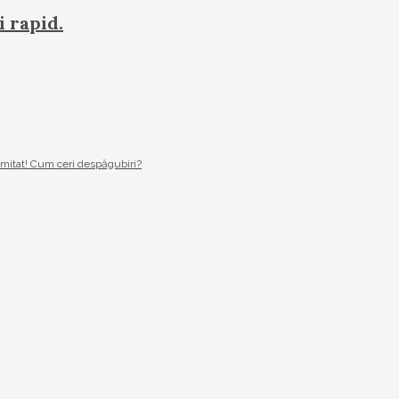
i rapid.
imitat! Cum ceri despăgubiri?