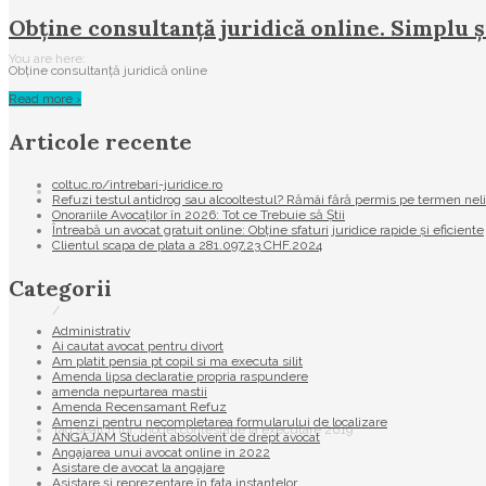
Obține consultanță juridică online. Simplu ș
You are here:
Obține consultanță juridică online
Read more ›
Articole recente
coltuc.ro/intrebari-juridice.ro
Refuzi testul antidrog sau alcooltestul? Rămâi fără permis pe termen nel
Onorariile Avocaților în 2026: Tot ce Trebuie să Știi
Întreabă un avocat gratuit online: Obține sfaturi juridice rapide și eficiente
Clientul scapa de plata a 281.097,23 CHF.2024
Categorii
/
Administrativ
Ai cautat avocat pentru divort
Am platit pensia pt copil si ma executa silit
Amenda lipsa declaratie propria raspundere
amenda nepurtarea mastii
Amenda Recensamant Refuz
Amenzi pentru necompletarea formularului de localizare
Tag search for: model contestatie la executare 2019
ANGAJAM Student absolvent de drept avocat
Angajarea unui avocat online in 2022
Asistare de avocat la angajare
Asistare și reprezentare în fața instanțelor