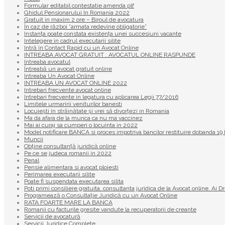
Formular editabil contestatie amenda plf
Ghidul Pensionarului In Romania 2022
Gratuit in maxim 2 ore – Biroul de avocatura
În caz de război ”armata redevine obligatorie”
Instanța poate constata existenţa unei succesiuni vacante
Intelegere in cadrul executarii silite
Intră în Contact Rapid cu un Avocat Online
INTREABA AVOCAT GRATUIT : AVOCATUL ONLINE RASPUNDE
Intreaba avocatul
Întreabă un avocat gratuit online
Intreaba Un Avocat Online
INTREABA UN AVOCAT ONLINE 2022
Intrebari frecvente avocat online
Intrebari frecvente in legatura cu aplicarea Legii 77/2016
Limitele urmaririi veniturilor banesti
Locuiești în străinătate și vrei să divorțezi in Romania
Ma da afara de la munca ca nu ma vaccinez
Mai ai curaj sa cumperi o locuinta in 2022
Model notificare BANCA si proces impotriva bancilor restituire dobanda 
Muncii
Obține consultanță juridică online
Pe ce se judeca romanii in 2022
Penal
Pensie alimentara si avocat ploiesti
Perimarea executarii silite
Poate fi suspendata executarea silita
Poti primi consiliere gratuita, consultanta juridica de la Avocat online. Ai D
Programează o Consultație Juridică cu un Avocat Online
RATA FOARTE MARE LA BANCA
Romanii cu facturile gresite vandute la recuperatorii de creante
Servicii de avocatură
Servicii Juridice Complete