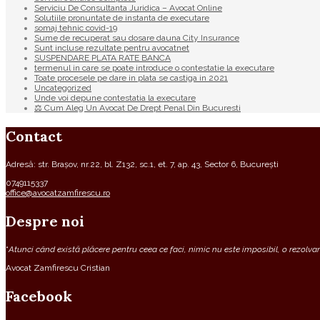
Serviciu De Consultanta Juridica – Avocat Online
Solutiile pronuntate de instanta de executare
somaj tehnic covid-19
Sume de recuperat sau dosare dauna City Insurance
Sunt incluse rezultate pentru avocatnet
SUSPENDARE PLATA RATE BANCA
termenul in care se poate introduce o contestatie la executare
Toate procesele pe dare in plata se castiga in 2021
Uncategorized
Unde voi depune contestatia la executare
⚖ Cum Aleg Un Avocat De Drept Penal Din Bucuresti
Contact
Adresă: str. Brașov, nr.22, bl. Z132, sc.1, et. 7, ap. 43, Sector 6, București
0749115337
office@avocatzamfirescu.ro
Despre noi
“
Atunci când există plăcere pentru ceea ce faci, nimic nu este imposibil, o rezolvare
Avocat Zamfirescu Cristian
Facebook