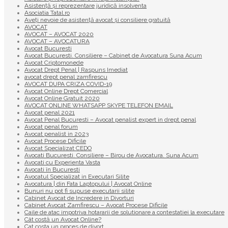
Asistență și reprezentare juridică insolventa
Asociatia Tatal.ro
Aveţi nevoie de asistenţă avocat şi consiliere gratuită
AVOCAT
AVOCAT – AVOCAT 2020
AVOCAT – AVOCATURA
Avocat Bucuresti
Avocat Bucuresti. Consiliere – Cabinet de Avocatura Suna Acum
Avocat Criptomonede
Avocat Drept Penal | Raspuns Imediat
avocat drept penal zamfirescu
AVOCAT DUPA CRIZA COVID-19
Avocat Online Drept Comercial
Avocat Online Gratuit 2020
AVOCAT ONLINE WHATSAPP SKYPE TELEFON EMAIL
Avocat penal 2021
Avocat Penal Bucuresti – Avocat penalist expert in drept penal
Avocat penal forum
Avocat penalist in 2023
Avocat Procese Dificile
Avocat Specializat CEDO
Avocati Bucuresti. Consiliere – Birou de Avocatura. Suna Acum
Avocati cu Experienta Vasta
Avocati în Bucuresti
Avocatul Specializat in Executari Silite
Avocatura | din Fata Laptopului | Avocat Online
Bunuri nu pot fi supuse executarii silite
Cabinet Avocat de Incredere in Divorturi
Cabinet Avocat Zamfirescu – Avocat Procese Dificile
Caile de atac impotriva hotararii de solutionare a contestatiei la executare
Cât costă un Avocat Online?
Cat costa un proces de divort