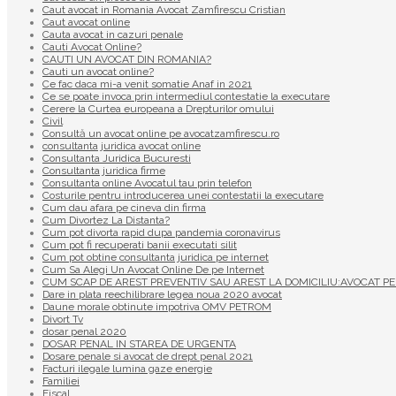
Caut avocat in Romania Avocat Zamfirescu Cristian
Caut avocat online
Cauta avocat in cazuri penale
Cauti Avocat Online?
CAUTI UN AVOCAT DIN ROMANIA?
Cauti un avocat online?
Ce fac daca mi-a venit somatie Anaf in 2021
Ce se poate invoca prin intermediul contestatie la executare
Cerere la Curtea europeana a Drepturilor omului
Civil
Consultă un avocat online pe avocatzamfirescu.ro
consultanta juridica avocat online
Consultanta Juridica Bucuresti
Consultanta juridica firme
Consultanta online Avocatul tau prin telefon
Costurile pentru introducerea unei contestatii la executare
Cum dau afara pe cineva din firma
Cum Divortez La Distanta?
Cum pot divorta rapid dupa pandemia coronavirus
Cum pot fi recuperati banii executati silit
Cum pot obtine consultanta juridica pe internet
Cum Sa Alegi Un Avocat Online De pe Internet
CUM SCAP DE AREST PREVENTIV SAU AREST LA DOMICILIU:AVOCAT PE
Dare in plata reechilibrare legea noua 2020 avocat
Daune morale obtinute impotriva OMV PETROM
Divort Tv
dosar penal 2020
DOSAR PENAL IN STAREA DE URGENTA
Dosare penale si avocat de drept penal 2021
Facturi ilegale lumina gaze energie
Familiei
Fiscal