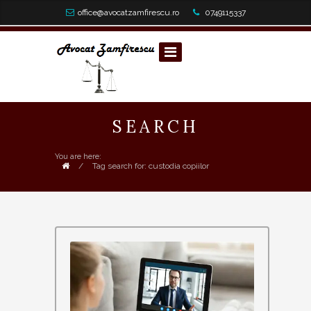
office@avocatzamfirescu.ro
0749115337
SEARCH
You are here:
/
Tag search for: custodia copiilor