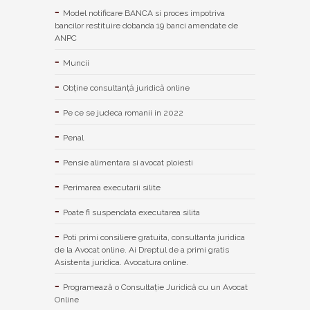
Model notificare BANCA si proces impotriva
bancilor restituire dobanda 19 banci amendate de
ANPC
Muncii
Obține consultanță juridică online
Pe ce se judeca romanii in 2022
Penal
Pensie alimentara si avocat ploiesti
Perimarea executarii silite
Poate fi suspendata executarea silita
Poti primi consiliere gratuita, consultanta juridica
de la Avocat online. Ai Dreptul de a primi gratis
Asistenta juridica. Avocatura online.
Programează o Consultație Juridică cu un Avocat
Online