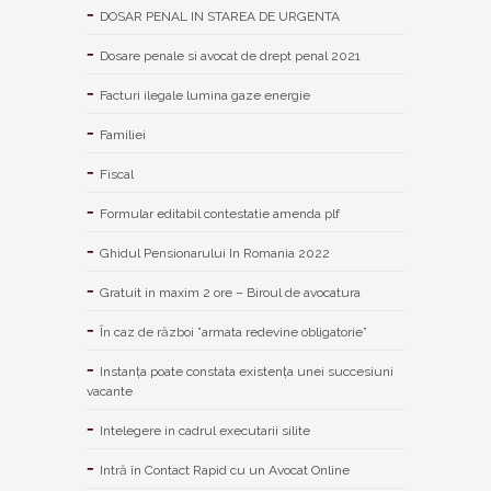
DOSAR PENAL IN STAREA DE URGENTA
Dosare penale si avocat de drept penal 2021
Facturi ilegale lumina gaze energie
Familiei
Fiscal
Formular editabil contestatie amenda plf
Ghidul Pensionarului In Romania 2022
Gratuit in maxim 2 ore – Biroul de avocatura
În caz de război ”armata redevine obligatorie”
Instanța poate constata existenţa unei succesiuni
vacante
Intelegere in cadrul executarii silite
Intră în Contact Rapid cu un Avocat Online