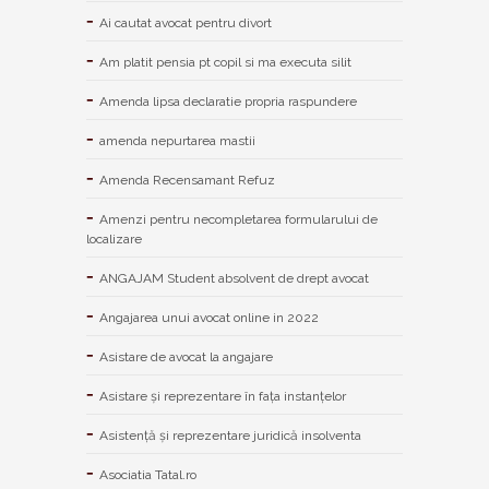
Ai cautat avocat pentru divort
Am platit pensia pt copil si ma executa silit
Amenda lipsa declaratie propria raspundere
amenda nepurtarea mastii
Amenda Recensamant Refuz
Amenzi pentru necompletarea formularului de
localizare
ANGAJAM Student absolvent de drept avocat
Angajarea unui avocat online in 2022
Asistare de avocat la angajare
Asistare și reprezentare în fața instanțelor
Asistență și reprezentare juridică insolventa
Asociatia Tatal.ro