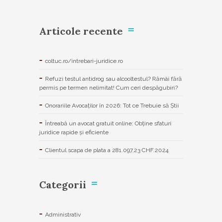
Articole recente
coltuc.ro/intrebari-juridice.ro
Refuzi testul antidrog sau alcooltestul? Rămâi fără
permis pe termen nelimitat! Cum ceri despăgubiri?
Onorariile Avocaților în 2026: Tot ce Trebuie să Știi
Întreabă un avocat gratuit online: Obține sfaturi
juridice rapide și eficiente
Clientul scapa de plata a 281.097,23 CHF.2024
Categorii
Administrativ