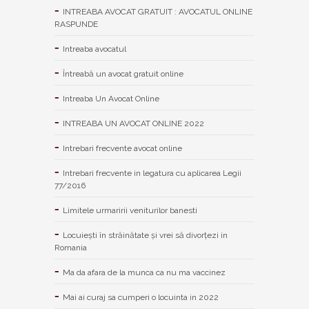
INTREABA AVOCAT GRATUIT : AVOCATUL ONLINE
RASPUNDE
Intreaba avocatul
Întreabă un avocat gratuit online
Intreaba Un Avocat Online
INTREABA UN AVOCAT ONLINE 2022
Intrebari frecvente avocat online
Intrebari frecvente in legatura cu aplicarea Legii
77/2016
Limitele urmaririi veniturilor banesti
Locuiești în străinătate și vrei să divorțezi in
Romania
Ma da afara de la munca ca nu ma vaccinez
Mai ai curaj sa cumperi o locuinta in 2022