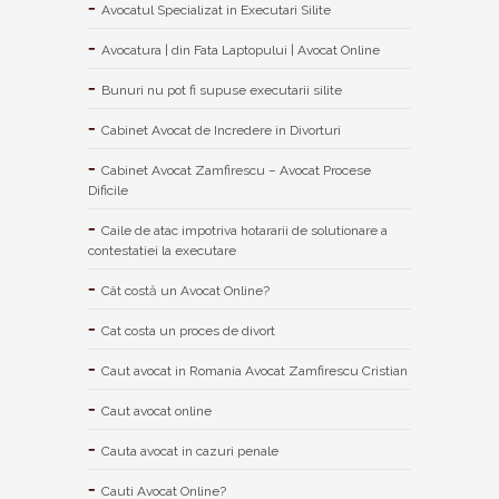
Avocatul Specializat in Executari Silite
Avocatura | din Fata Laptopului | Avocat Online
Bunuri nu pot fi supuse executarii silite
Cabinet Avocat de Incredere in Divorturi
Cabinet Avocat Zamfirescu – Avocat Procese
Dificile
Caile de atac impotriva hotararii de solutionare a
contestatiei la executare
Cât costă un Avocat Online?
Cat costa un proces de divort
Caut avocat in Romania Avocat Zamfirescu Cristian
Caut avocat online
Cauta avocat in cazuri penale
Cauti Avocat Online?