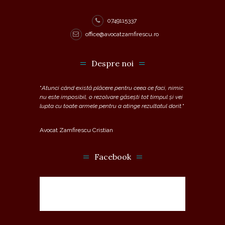
0749115337
office@avocatzamfirescu.ro
Despre noi
“
Atunci când există plăcere pentru ceea ce faci, nimic
nu este imposibil, o rezolvare găsești tot timpul și vei
lupta cu toate armele pentru a atinge rezultatul dorit.
“
Avocat Zamfirescu Cristian
Facebook