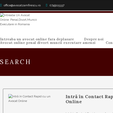
office@avocatzamfirescu.ro
0749115337
Intreaba un avocat online fara deplasare
Despre noi
Avocat online penal divort muncii executare amenzi
Con
SEARCH
Intră în Contact Ra
Online