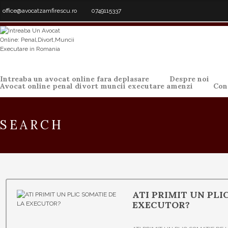
office@avocatzamfirescu.ro
0749115337
Intreaba un avocat online fara deplasare
Despre noi
Avocat online penal divort muncii executare amenzi
Con
SEARCH
ATI PRIMIT UN PLI
EXECUTOR?