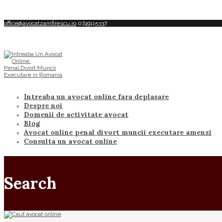
office@avocatzamfirescu.ro
0749115337
Intreaba un avocat online fara deplasare
Despre noi
Domenii de activitate avocat
Blog
Avocat online penal divort muncii executare amenzi
Consulta un avocat online
Search