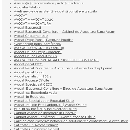
Asistență și reprezentare juridică insolventa
Asociatia Tatal.ro
Aveţi nevoie de asistenţă avocat şi consiliere gratuită
AVOCAT
AVOCAT – AVOCAT 2020
AVOCAT – AVOCATURA
Avocat Bucuresti
Avocat Bucuresti. Consiliere – Cabinet de Avocatura Suna Acum
Avocat Criptomonede
Avocat Drept Penal | Raspuns Imediat
avocat drept penal zamfirescu
AVOCAT DUPA CRIZA COVID-19
Avocat Online Drept Comercial
Avocat Online Gratuit 2020
AVOCAT ONLINE WHATSAPP SKYPE TELEFON EMAIL
Avocat penal 2021
Avocat Penal Bucuresti – Avocat penalist expert in drept penal
Avocat penal forum
Avocat penalist in 2023
Avocat Procese Dificile
Avocat Specializat CEDO
Avocati Bucuresti. Consiliere – Birou de Avocatura. Suna Acum
Avocati cu Experienta Vasta
Avocati în Bucuresti
Avocatul Specializat in Executari Silite
Avocatura | din Fata Laptopului | Avocat Online
Bunuri nu pot fi supuse executarii silite
Cabinet Avocat de Incredere in Divorturi
Cabinet Avocat Zamfirescu – Avocat Procese Dificile
Caile de atac impotriva hotararii de solutionare a contestatiei la executare
Cât costă un Avocat Online?
Cat costa un proces de divort