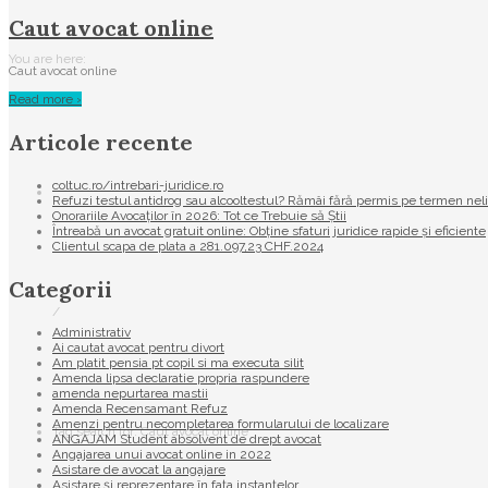
Caut avocat online
You are here:
Caut avocat online
Read more ›
Articole recente
coltuc.ro/intrebari-juridice.ro
Refuzi testul antidrog sau alcooltestul? Rămâi fără permis pe termen nel
Onorariile Avocaților în 2026: Tot ce Trebuie să Știi
Întreabă un avocat gratuit online: Obține sfaturi juridice rapide și eficiente
Clientul scapa de plata a 281.097,23 CHF.2024
Categorii
/
Administrativ
Ai cautat avocat pentru divort
Am platit pensia pt copil si ma executa silit
Amenda lipsa declaratie propria raspundere
amenda nepurtarea mastii
Amenda Recensamant Refuz
Amenzi pentru necompletarea formularului de localizare
Tag search for: Caut avocat online
ANGAJAM Student absolvent de drept avocat
Angajarea unui avocat online in 2022
Asistare de avocat la angajare
Asistare și reprezentare în fața instanțelor