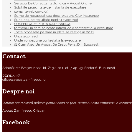
Serviciu De Consultanta Juridica – Avocat Online
Solutiile pronuntate de instanta de executare
somaj tehnic covid-19
Sume de recuperat sau dosare dauna City Insurance
Sunt incluse rezultate pentru avocatnet
SUSPENDARE PLATA RATE BANCA
termenul in care se poate introduce o contestatie la executare
Toate procesele pe dare in plata se castiga in 2021
Uncategorized
Unde voi depune contestatia la executare
⚖ Cum Aleg Un Avocat De Drept Penal Din Bucuresti
Contact
Adresă: str. Brașov, nr.22, bl. Z132, sc.1, et. 7, ap. 43, Sector 6, București
0749115337
office@avocatzamfirescu.ro
Despre noi
“
Atunci când există plăcere pentru ceea ce faci, nimic nu este imposibil, o rezolvare
Avocat Zamfirescu Cristian
Facebook