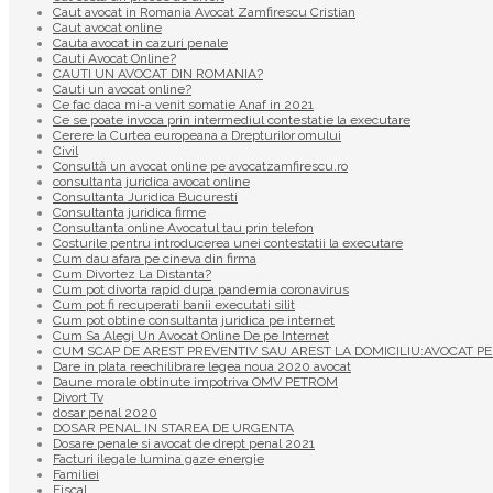
Caut avocat in Romania Avocat Zamfirescu Cristian
Caut avocat online
Cauta avocat in cazuri penale
Cauti Avocat Online?
CAUTI UN AVOCAT DIN ROMANIA?
Cauti un avocat online?
Ce fac daca mi-a venit somatie Anaf in 2021
Ce se poate invoca prin intermediul contestatie la executare
Cerere la Curtea europeana a Drepturilor omului
Civil
Consultă un avocat online pe avocatzamfirescu.ro
consultanta juridica avocat online
Consultanta Juridica Bucuresti
Consultanta juridica firme
Consultanta online Avocatul tau prin telefon
Costurile pentru introducerea unei contestatii la executare
Cum dau afara pe cineva din firma
Cum Divortez La Distanta?
Cum pot divorta rapid dupa pandemia coronavirus
Cum pot fi recuperati banii executati silit
Cum pot obtine consultanta juridica pe internet
Cum Sa Alegi Un Avocat Online De pe Internet
CUM SCAP DE AREST PREVENTIV SAU AREST LA DOMICILIU:AVOCAT PE
Dare in plata reechilibrare legea noua 2020 avocat
Daune morale obtinute impotriva OMV PETROM
Divort Tv
dosar penal 2020
DOSAR PENAL IN STAREA DE URGENTA
Dosare penale si avocat de drept penal 2021
Facturi ilegale lumina gaze energie
Familiei
Fiscal