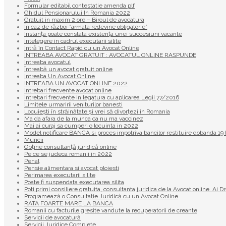
Formular editabil contestatie amenda plf
Ghidul Pensionarului In Romania 2022
Gratuit in maxim 2 ore – Biroul de avocatura
În caz de război ”armata redevine obligatorie”
Instanța poate constata existenţa unei succesiuni vacante
Intelegere in cadrul executarii silite
Intră în Contact Rapid cu un Avocat Online
INTREABA AVOCAT GRATUIT : AVOCATUL ONLINE RASPUNDE
Intreaba avocatul
Întreabă un avocat gratuit online
Intreaba Un Avocat Online
INTREABA UN AVOCAT ONLINE 2022
Intrebari frecvente avocat online
Intrebari frecvente in legatura cu aplicarea Legii 77/2016
Limitele urmaririi veniturilor banesti
Locuiești în străinătate și vrei să divorțezi in Romania
Ma da afara de la munca ca nu ma vaccinez
Mai ai curaj sa cumperi o locuinta in 2022
Model notificare BANCA si proces impotriva bancilor restituire dobanda 
Muncii
Obține consultanță juridică online
Pe ce se judeca romanii in 2022
Penal
Pensie alimentara si avocat ploiesti
Perimarea executarii silite
Poate fi suspendata executarea silita
Poti primi consiliere gratuita, consultanta juridica de la Avocat online. Ai D
Programează o Consultație Juridică cu un Avocat Online
RATA FOARTE MARE LA BANCA
Romanii cu facturile gresite vandute la recuperatorii de creante
Servicii de avocatură
Servicii Juridice Complete