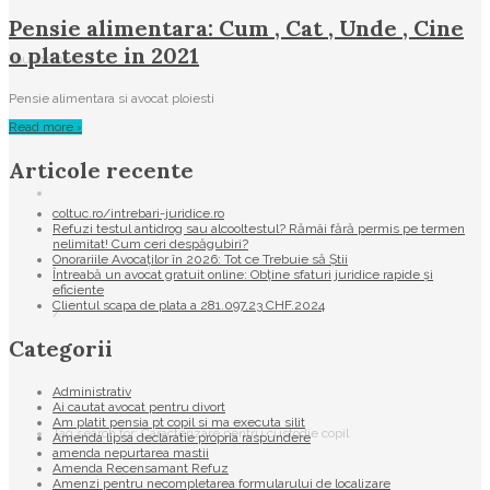
Pensie alimentara: Cum , Cat , Unde , Cine
o plateste in 2021
You are here:
Pensie alimentara si avocat ploiesti
Read more ›
Articole recente
coltuc.ro/intrebari-juridice.ro
Refuzi testul antidrog sau alcooltestul? Rămâi fără permis pe termen
nelimitat! Cum ceri despăgubiri?
Onorariile Avocaților în 2026: Tot ce Trebuie să Știi
Întreabă un avocat gratuit online: Obține sfaturi juridice rapide și
eficiente
Clientul scapa de plata a 281.097,23 CHF.2024
/
Categorii
Administrativ
Ai cautat avocat pentru divort
Am platit pensia pt copil si ma executa silit
Tag search for: Caracterizare pentru custodie copil
Amenda lipsa declaratie propria raspundere
amenda nepurtarea mastii
Amenda Recensamant Refuz
Amenzi pentru necompletarea formularului de localizare