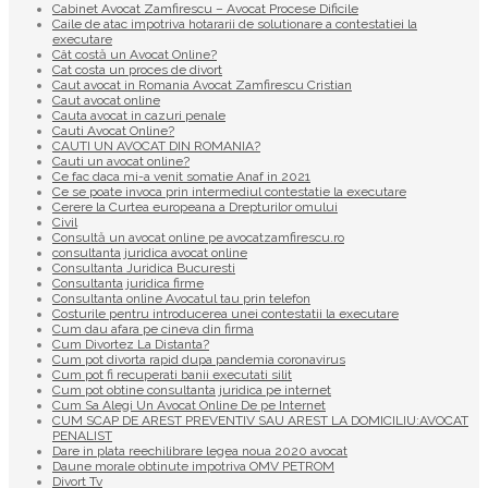
Cabinet Avocat Zamfirescu – Avocat Procese Dificile
Caile de atac impotriva hotararii de solutionare a contestatiei la
executare
Cât costă un Avocat Online?
Cat costa un proces de divort
Caut avocat in Romania Avocat Zamfirescu Cristian
Caut avocat online
Cauta avocat in cazuri penale
Cauti Avocat Online?
CAUTI UN AVOCAT DIN ROMANIA?
Cauti un avocat online?
Ce fac daca mi-a venit somatie Anaf in 2021
Ce se poate invoca prin intermediul contestatie la executare
Cerere la Curtea europeana a Drepturilor omului
Civil
Consultă un avocat online pe avocatzamfirescu.ro
consultanta juridica avocat online
Consultanta Juridica Bucuresti
Consultanta juridica firme
Consultanta online Avocatul tau prin telefon
Costurile pentru introducerea unei contestatii la executare
Cum dau afara pe cineva din firma
Cum Divortez La Distanta?
Cum pot divorta rapid dupa pandemia coronavirus
Cum pot fi recuperati banii executati silit
Cum pot obtine consultanta juridica pe internet
Cum Sa Alegi Un Avocat Online De pe Internet
CUM SCAP DE AREST PREVENTIV SAU AREST LA DOMICILIU:AVOCAT
PENALIST
Dare in plata reechilibrare legea noua 2020 avocat
Daune morale obtinute impotriva OMV PETROM
Divort Tv