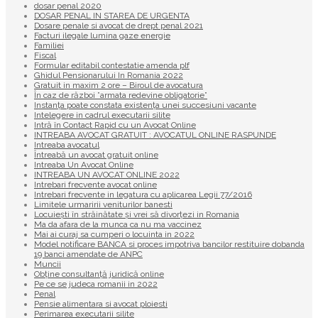
dosar penal 2020
DOSAR PENAL IN STAREA DE URGENTA
Dosare penale si avocat de drept penal 2021
Facturi ilegale lumina gaze energie
Familiei
Fiscal
Formular editabil contestatie amenda plf
Ghidul Pensionarului In Romania 2022
Gratuit in maxim 2 ore – Biroul de avocatura
În caz de război ”armata redevine obligatorie”
Instanța poate constata existenţa unei succesiuni vacante
Intelegere in cadrul executarii silite
Intră în Contact Rapid cu un Avocat Online
INTREABA AVOCAT GRATUIT : AVOCATUL ONLINE RASPUNDE
Intreaba avocatul
Întreabă un avocat gratuit online
Intreaba Un Avocat Online
INTREABA UN AVOCAT ONLINE 2022
Intrebari frecvente avocat online
Intrebari frecvente in legatura cu aplicarea Legii 77/2016
Limitele urmaririi veniturilor banesti
Locuiești în străinătate și vrei să divorțezi in Romania
Ma da afara de la munca ca nu ma vaccinez
Mai ai curaj sa cumperi o locuinta in 2022
Model notificare BANCA si proces impotriva bancilor restituire dobanda
19 banci amendate de ANPC
Muncii
Obține consultanță juridică online
Pe ce se judeca romanii in 2022
Penal
Pensie alimentara si avocat ploiesti
Perimarea executarii silite