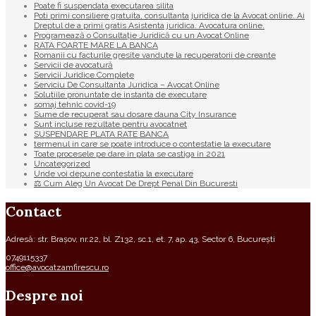
Poate fi suspendata executarea silita
Poti primi consiliere gratuita, consultanta juridica de la Avocat online. Ai
Dreptul de a primi gratis Asistenta juridica. Avocatura online.
Programează o Consultație Juridică cu un Avocat Online
RATA FOARTE MARE LA BANCA
Romanii cu facturile gresite vandute la recuperatorii de creante
Servicii de avocatură
Servicii Juridice Complete
Serviciu De Consultanta Juridica – Avocat Online
Solutiile pronuntate de instanta de executare
somaj tehnic covid-19
Sume de recuperat sau dosare dauna City Insurance
Sunt incluse rezultate pentru avocatnet
SUSPENDARE PLATA RATE BANCA
termenul in care se poate introduce o contestatie la executare
Toate procesele pe dare in plata se castiga in 2021
Uncategorized
Unde voi depune contestatia la executare
⚖ Cum Aleg Un Avocat De Drept Penal Din Bucuresti
Contact
Adresă: str. Brașov, nr.22, bl. Z132, sc.1, et. 7, ap. 43, Sector 6, București
0749115337
office@avocatzamfirescu.ro
Despre noi