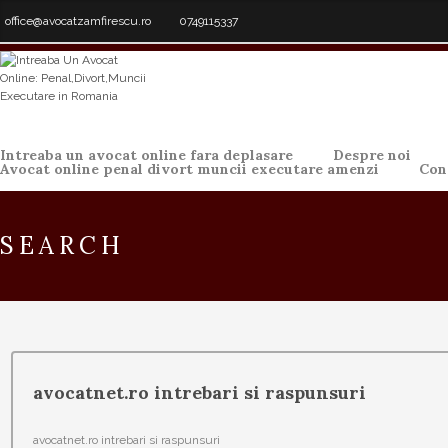
office@avocatzamfirescu.ro
0749115337
Intreaba un avocat online fara deplasare
Despre noi
Avocat online penal divort muncii executare amenzi
Con
SEARCH
avocatnet.ro intrebari si raspunsuri
avocatnet.ro intrebari si raspunsuri