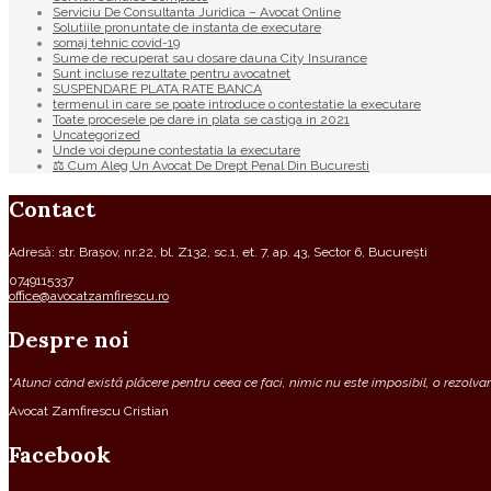
Serviciu De Consultanta Juridica – Avocat Online
Solutiile pronuntate de instanta de executare
somaj tehnic covid-19
Sume de recuperat sau dosare dauna City Insurance
Sunt incluse rezultate pentru avocatnet
SUSPENDARE PLATA RATE BANCA
termenul in care se poate introduce o contestatie la executare
Toate procesele pe dare in plata se castiga in 2021
Uncategorized
Unde voi depune contestatia la executare
⚖ Cum Aleg Un Avocat De Drept Penal Din Bucuresti
Contact
Adresă: str. Brașov, nr.22, bl. Z132, sc.1, et. 7, ap. 43, Sector 6, București
0749115337
office@avocatzamfirescu.ro
Despre noi
“
Atunci când există plăcere pentru ceea ce faci, nimic nu este imposibil, o rezolvare
Avocat Zamfirescu Cristian
Facebook