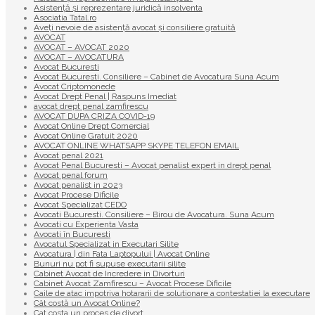
Asistență și reprezentare juridică insolventa
Asociatia Tatal.ro
Aveţi nevoie de asistenţă avocat şi consiliere gratuită
AVOCAT
AVOCAT – AVOCAT 2020
AVOCAT – AVOCATURA
Avocat Bucuresti
Avocat Bucuresti. Consiliere – Cabinet de Avocatura Suna Acum
Avocat Criptomonede
Avocat Drept Penal | Raspuns Imediat
avocat drept penal zamfirescu
AVOCAT DUPA CRIZA COVID-19
Avocat Online Drept Comercial
Avocat Online Gratuit 2020
AVOCAT ONLINE WHATSAPP SKYPE TELEFON EMAIL
Avocat penal 2021
Avocat Penal Bucuresti – Avocat penalist expert in drept penal
Avocat penal forum
Avocat penalist in 2023
Avocat Procese Dificile
Avocat Specializat CEDO
Avocati Bucuresti. Consiliere – Birou de Avocatura. Suna Acum
Avocati cu Experienta Vasta
Avocati în Bucuresti
Avocatul Specializat in Executari Silite
Avocatura | din Fata Laptopului | Avocat Online
Bunuri nu pot fi supuse executarii silite
Cabinet Avocat de Incredere in Divorturi
Cabinet Avocat Zamfirescu – Avocat Procese Dificile
Caile de atac impotriva hotararii de solutionare a contestatiei la executare
Cât costă un Avocat Online?
Cat costa un proces de divort