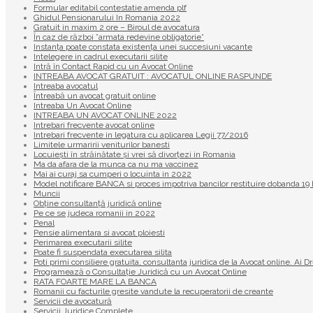
Formular editabil contestatie amenda plf
Ghidul Pensionarului In Romania 2022
Gratuit in maxim 2 ore – Biroul de avocatura
În caz de război ”armata redevine obligatorie”
Instanța poate constata existenţa unei succesiuni vacante
Intelegere in cadrul executarii silite
Intră în Contact Rapid cu un Avocat Online
INTREABA AVOCAT GRATUIT : AVOCATUL ONLINE RASPUNDE
Intreaba avocatul
Întreabă un avocat gratuit online
Intreaba Un Avocat Online
INTREABA UN AVOCAT ONLINE 2022
Intrebari frecvente avocat online
Intrebari frecvente in legatura cu aplicarea Legii 77/2016
Limitele urmaririi veniturilor banesti
Locuiești în străinătate și vrei să divorțezi in Romania
Ma da afara de la munca ca nu ma vaccinez
Mai ai curaj sa cumperi o locuinta in 2022
Model notificare BANCA si proces impotriva bancilor restituire dobanda 
Muncii
Obține consultanță juridică online
Pe ce se judeca romanii in 2022
Penal
Pensie alimentara si avocat ploiesti
Perimarea executarii silite
Poate fi suspendata executarea silita
Poti primi consiliere gratuita, consultanta juridica de la Avocat online. Ai D
Programează o Consultație Juridică cu un Avocat Online
RATA FOARTE MARE LA BANCA
Romanii cu facturile gresite vandute la recuperatorii de creante
Servicii de avocatură
Servicii Juridice Complete