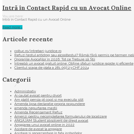
Intră în Contact Rapid cu un Avocat Online
You are here:
Intră în Contact Rapid cu un Avocat Online
Read more ›
Articole recente
coltuc.ro/intrebari-juridice.ro
Refuzi testul antidrog sau alcooltestul? Rămâi fără permis pe termen nel
Onorariile Avocaților în 2026: Tot ce Trebuie să Știi
Întreabă un avocat gratuit online: Obține sfaturi juridice rapide și eficiente
Clientul scapa de plata a 281.097,23 CHF.2024
Categorii
/
Administrativ
Ai cautat avocat pentru divort
Am platit pensia pt copil si ma executa silit
Amenda lipsa declaratie propria raspundere
amenda nepurtarea mastii
Amenda Recensamant Refuz
Amenzi pentru necompletarea formularului de localizare
Tag search for: avocati craiova online
ANGAJAM Student absolvent de drept avocat
Angajarea unui avocat online in 2022
Asistare de avocat la angajare
Asistare și reprezentare în fața instanțelor