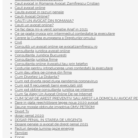
Caut avocat in Romania Avocat Zamfirescu Cristian
Caut avocat online
Cauta avocat in cazuri penale
Cauti Avocat Online?
CAUTI UN AVOCAT DIN ROMANIA?
Cauti un avocat online?
Ce fac daca mi-a venit somatie Anaf in 2021
Ce se poate invoca prin intermediul contestatie la executare
Cerere la Curtea europeana a Drepturilor omului
Civil
Consultă un avocat online pe avocatzamfirescu.ro
consultanta juridica avocat online
Consultanta Juridica Bucuresti
Consultanta juridica firme
Consultanta online Avocatul tau prin telefon
Costurile pentru introducerea unei contestatii la executare
Cum dau afara pe cineva din firma
Cum Divortez La Distanta?
Cum pot divorta rapid dupa pandemia coronavirus
Cum pot fi recuperati banii executati silit
Cum pot obtine consultanta juridica pe internet
Cum Sa Alegi Un Avocat Online De pe Internet
CUM SCAP DE AREST PREVENTIV SAU AREST LA DOMICILIU:AVOCAT PE
Dare in plata reechilibrare legea noua 2020 avocat
Daune morale obtinute impotriva OMV PETROM
Divort Tv
dosar penal 2020
DOSAR PENAL IN STAREA DE URGENTA
Dosare penale si avocat de drept penal 2021
Facturi ilegale lumina gaze energie
Familiei
Fiscal