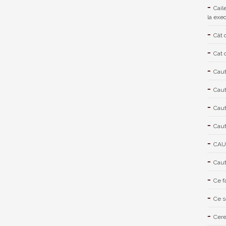
Cail
la exe
Cât 
Cat 
Caut
Caut
Caut
Caut
CAU
Caut
Ce f
Ce s
Cere