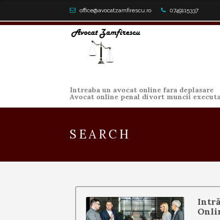
office@avocatzamfirescu.ro
0749115337
Intreaba un avocat online fara deplasare
Avocat online penal divort muncii execut
SEARCH
Intr
Onli