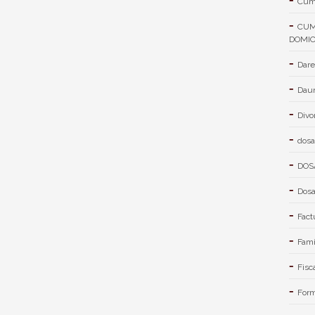
Cum 
CUM
DOMIC
Dare
Daun
Divo
dosa
DOS
Dosa
Fact
Fami
Fisc
Form