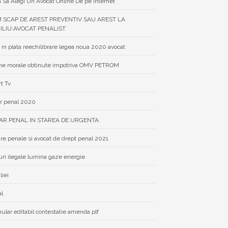
Sa Alegi Un Avocat Online De pe Internet
 SCAP DE AREST PREVENTIV SAU AREST LA
ILIU:AVOCAT PENALIST
 in plata reechilibrare legea noua 2020 avocat
e morale obtinute impotriva OMV PETROM
rt Tv
r penal 2020
AR PENAL IN STAREA DE URGENTA
re penale si avocat de drept penal 2021
uri ilegale lumina gaze energie
liei
al
ular editabil contestatie amenda plf