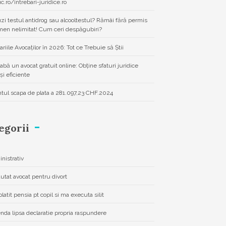
uc.ro/intrebari-juridice.ro
zi testul antidrog sau alcooltestul? Rămâi fără permis
men nelimitat! Cum ceri despăgubiri?
ariile Avocaților în 2026: Tot ce Trebuie să Știi
eabă un avocat gratuit online: Obține sfaturi juridice
și eficiente
ntul scapa de plata a 281.097,23 CHF.2024
egorii
nistrativ
autat avocat pentru divort
latit pensia pt copil si ma executa silit
da lipsa declaratie propria raspundere