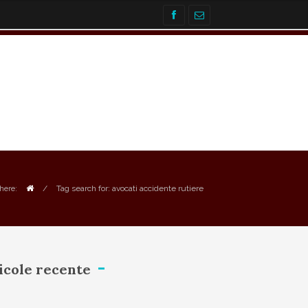
/
Tag search for: avocati accidente rutiere
here:
icole recente