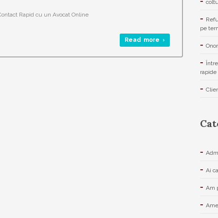
colt
 Contact Rapid cu un Avocat Online
Refu
pe ter
Read more ›
Onor
Într
rapide 
Clie
Cat
Admi
Ai c
Am p
Amen