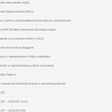
da nepurtarea mastii
nda Recensamant Refuz
zi pentru necompletarea formularului de localizare
JAM Student absolvent de drept avocat
jarea unui avocat online in 2022
tare de avocat la angajare
tare și reprezentare în fața instanțelor
tență și reprezentare juridică insolventa
atia Tatal.ro
i nevoie de asistenţă avocat şi consiliere gratuită
CAT
CAT – AVOCAT 2020
CAT – AVOCATURA