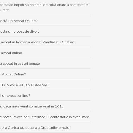
e de atac impotriva hotararii de solutionare a contestatiei
cutare
costă un Avocat Online?
costa un proces de divort
 avocat in Romania Avocat Zamfirescu Cristian
 avocat online
a avocat in cazuri penale
i Avocat Online?
TI UN AVOCAT DIN ROMANIA?
i un avocat online?
ac daca mi-a venit somatie Anaf in 2021
e poate invoca prin intermediul contestatie la executare
re la Curtea europeana a Drepturilor omului