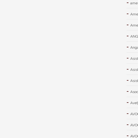
amen
Ame
Amen
ANGA
Anga
Asis
Asis
Asis
Asoci
Aveţ
AVO
AVO
AVO