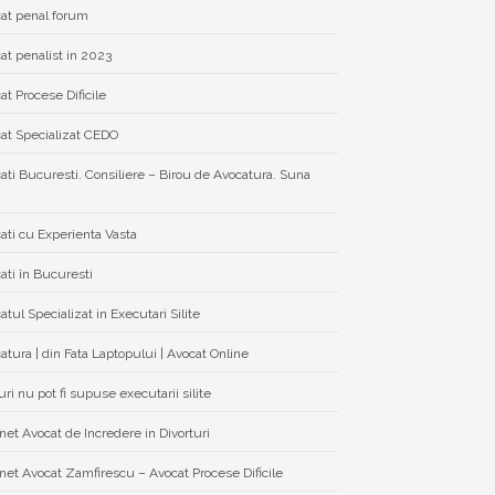
at penal forum
at penalist in 2023
at Procese Dificile
at Specializat CEDO
ati Bucuresti. Consiliere – Birou de Avocatura. Suna
ati cu Experienta Vasta
ati în Bucuresti
atul Specializat in Executari Silite
atura | din Fata Laptopului | Avocat Online
ri nu pot fi supuse executarii silite
net Avocat de Incredere in Divorturi
net Avocat Zamfirescu – Avocat Procese Dificile