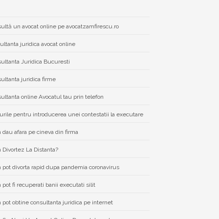
ultă un avocat online pe avocatzamfirescu.ro
ultanta juridica avocat online
ultanta Juridica Bucuresti
ultanta juridica firme
ultanta online Avocatul tau prin telefon
urile pentru introducerea unei contestatii la executare
dau afara pe cineva din firma
Divortez La Distanta?
pot divorta rapid dupa pandemia coronavirus
pot fi recuperati banii executati silit
pot obtine consultanta juridica pe internet