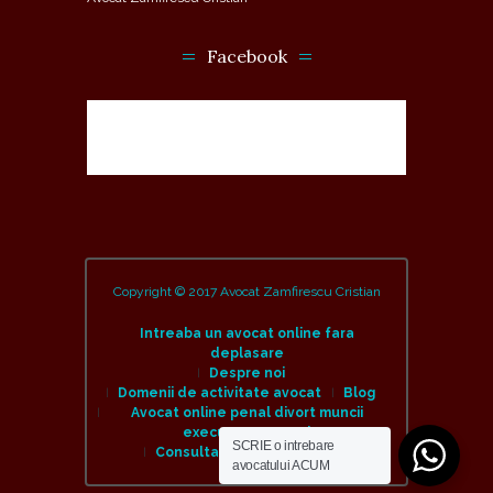
Facebook
Copyright © 2017 Avocat Zamfirescu Cristian
Intreaba un avocat online fara
deplasare
Despre noi
Domenii de activitate avocat
Blog
Avocat online penal divort muncii
executare amenzi
SCRIE o intrebare
Consulta un avocat online
avocatului ACUM