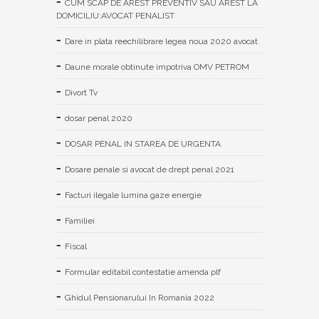
CUM SCAP DE AREST PREVENTIV SAU AREST LA
DOMICILIU:AVOCAT PENALIST
Dare in plata reechilibrare legea noua 2020 avocat
Daune morale obtinute impotriva OMV PETROM
Divort Tv
dosar penal 2020
DOSAR PENAL IN STAREA DE URGENTA
Dosare penale si avocat de drept penal 2021
Facturi ilegale lumina gaze energie
Familiei
Fiscal
Formular editabil contestatie amenda plf
Ghidul Pensionarului In Romania 2022