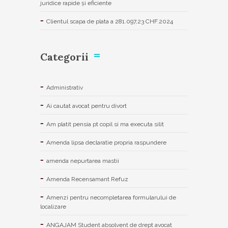
juridice rapide și eficiente
Clientul scapa de plata a 281.097,23 CHF.2024
Categorii
Administrativ
Ai cautat avocat pentru divort
Am platit pensia pt copil si ma executa silit
Amenda lipsa declaratie propria raspundere
amenda nepurtarea mastii
Amenda Recensamant Refuz
Amenzi pentru necompletarea formularului de
localizare
ANGAJAM Student absolvent de drept avocat