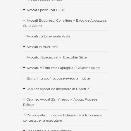
Avocat Specializat CEDO
Avocati Bucuresti. Consiliere – Birou de Avocatura.
Suna Acum
Avocati cu Experienta Vasta
Avocati în Bucuresti
Avocatul Specializat in Executari Silite
Avocatura | din Fata Laptopului | Avocat Online
Bunuri nu pot fi supuse executarii silite
Cabinet Avocat de Incredere in Divorturi
Cabinet Avocat Zamfirescu – Avocat Procese
Dificile
Caile de atac impotriva hotararii de solutionare a
contestatiei la executare
Cât costă un Avocat Online?