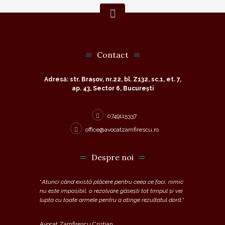
Contact
Adresă: str. Brașov, nr.22, bl. Z132, sc.1, et. 7,
ap. 43, Sector 6, București
0749115337
office@avocatzamfirescu.ro
Despre noi
“
Atunci când există plăcere pentru ceea ce faci, nimic
nu este imposibil, o rezolvare găsești tot timpul și vei
lupta cu toate armele pentru a atinge rezultatul dorit.
“
Avocat Zamfirescu Cristian