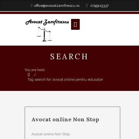
office@avocatzamfirescu.ro
0749115337
SEARCH
You are here:
/
Tag search for: avocat online pentru educație
Avocat online Non Stop
Avocat online Non Stop