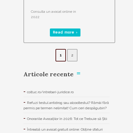
Consulta un avocat online in
2022
Read more ›
1
2
Articole recente
coltuc.ro/intrebari-juridice.ro
Refuzi testul antidrog sau alcooltestul? Rămâi fără
permis pe termen nelimitat! Cum ceri despăgubiri?
Onorariile Avocaților în 2026: Tot ce Trebuie să Știi
Întreabă un avocat gratuit online: Obține sfaturi