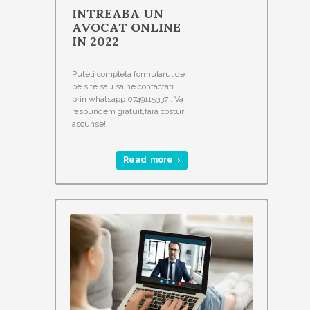
INTREABA UN
AVOCAT ONLINE
IN 2022
Puteti completa formularul de
pe site sau sa ne contactati
prin whatsapp 0749115337 . Va
raspundem gratuit,fara costuri
ascunse!
Read more ›