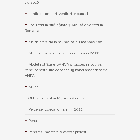
77/2016
Limitele urmaririi veniturilor banesti
Locuiești în străinătate și vrei să divorțezi in
Romania
Ma da afara de la munca ca nu ma vaccinez
Mai ai curaj sa cumperi o locuinta in 2022
Model notificare BANCA si proces impotriva
bancilor restituire dobanda 19 banci amendate de
ANPC
Muncii
Obține consultanță juridică online
Pe ce se judeca romanii in 2022
Penal
Pensie alimentara si avocat ploiesti