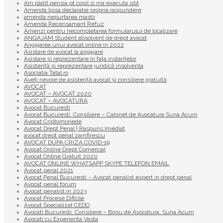
Am platit pensia pt copil si ma executa silit
Amenda lipsa declaratie propria raspundere
amenda nepurtarea mastii
Amenda Recensamant Refuz
Amenzi pentru necompletarea formularului de localizare
ANGAJAM Student absolvent de drept avocat
Angajarea unui avocat online in 2022
Asistare de avocat la angajare
Asistare și reprezentare în fața instanțelor
Asistență și reprezentare juridică insolventa
Asociatia Tatal.ro
Aveţi nevoie de asistenţă avocat şi consiliere gratuită
AVOCAT
AVOCAT – AVOCAT 2020
AVOCAT – AVOCATURA
Avocat Bucuresti
Avocat Bucuresti. Consiliere – Cabinet de Avocatura Suna Acum
Avocat Criptomonede
Avocat Drept Penal | Raspuns Imediat
avocat drept penal zamfirescu
AVOCAT DUPA CRIZA COVID-19
Avocat Online Drept Comercial
Avocat Online Gratuit 2020
AVOCAT ONLINE WHATSAPP SKYPE TELEFON EMAIL
Avocat penal 2021
Avocat Penal Bucuresti – Avocat penalist expert in drept penal
Avocat penal forum
Avocat penalist in 2023
Avocat Procese Dificile
Avocat Specializat CEDO
Avocati Bucuresti. Consiliere – Birou de Avocatura. Suna Acum
Avocati cu Experienta Vasta