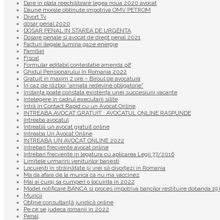
Dare in plata reechilibrare legea noua 2020 avocat
Daune morale obtinute impotriva OMV PETROM
Divort Tv
dosar penal 2020
DOSAR PENAL IN STAREA DE URGENTA
Dosare penale si avocat de drept penal 2021
Facturi ilegale lumina gaze energie
Familiei
Fiscal
Formular editabil contestatie amenda plf
Ghidul Pensionarului In Romania 2022
Gratuit in maxim 2 ore – Biroul de avocatura
În caz de război ”armata redevine obligatorie”
Instanța poate constata existenţa unei succesiuni vacante
Intelegere in cadrul executarii silite
Intră în Contact Rapid cu un Avocat Online
INTREABA AVOCAT GRATUIT : AVOCATUL ONLINE RASPUNDE
Intreaba avocatul
Întreabă un avocat gratuit online
Intreaba Un Avocat Online
INTREABA UN AVOCAT ONLINE 2022
Intrebari frecvente avocat online
Intrebari frecvente in legatura cu aplicarea Legii 77/2016
Limitele urmaririi veniturilor banesti
Locuiești în străinătate și vrei să divorțezi in Romania
Ma da afara de la munca ca nu ma vaccinez
Mai ai curaj sa cumperi o locuinta in 2022
Model notificare BANCA si proces impotriva bancilor restituire dobanda 
Muncii
Obține consultanță juridică online
Pe ce se judeca romanii in 2022
Penal