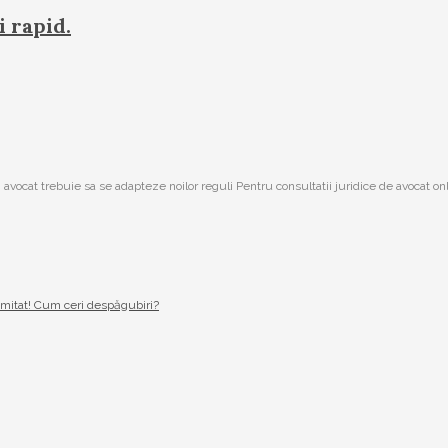
i rapid.
 avocat trebuie sa se adapteze noilor reguli Pentru consultatii juridice de avocat o
imitat! Cum ceri despăgubiri?