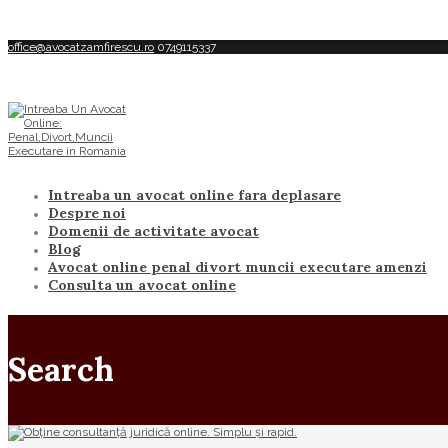
office@avocatzamfirescu.ro
0749115337
Intreaba un avocat online fara deplasare
Despre noi
Domenii de activitate avocat
Blog
Avocat online penal divort muncii executare amenzi
Consulta un avocat online
Search