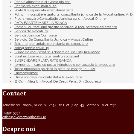
Pensie alimentara si avocat ploiesti
Perimarea executarii silite
Poate fi suspendata executarea silita
Poti primi consiliere gratuita, consultanta juridica de la Avocat online. Ai D
Programează o Consultație Juridică cu un Avocat Online
RATA FOARTE MARE LA BANCA
Romanii cu facturile gresite vandute la recuperatorii de creante
Servicii de avocatură
Servicii Juridice Complete
Serviciu De Consultanta Juridica – Avocat Online
Solutiile pronuntate de instanta de executare
somaj tehnic covid-19
Sume de recuperat sau dosare dauna City Insurance
Sunt incluse rezultate pentru avocatnet
SUSPENDARE PLATA RATE BANCA
termenul in care se poate introduce o contestatie la executare
Toate procesele pe dare in plata se castiga in 2021
Uncategorized
Unde voi depune contestatia la executare
⚖ Cum Aleg Un Avocat De Drept Penal Din Bucuresti
Contact
Adresă: str. Brașov, nr.22, bl. Z132, sc.1, et. 7, ap. 43, Sector 6, București
0749115337
office@avocatzamfirescu.ro
Despre noi