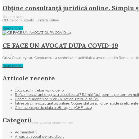
Obține consultanță juridică online. Simplu ș
You are here:
Obține consultanță juridică online
Read more ›
CE FACE UN AVOCAT DUPA COVID-19
Criza Covid-19 sau Coronavirus a schimbat si activitatea avocatilor din Romania.Un
Read more ›
Articole recente
/
coltuc.ro/intrebari-juridice.ro
Refuzi testul antidrog sau alcooltestul? Rămâi fără permis pe termen nel
Onorariile Avocaților în 2026: Tot ce Trebuie să Știi
Întreabă un avocat gratuit online: Obține sfaturi juridice rapide și eficiente
Clientul scapa de plata a 281.097,23 CHF.2024
Categorii
Tag search for: Avocat online forum
Administrativ
Ai cautat avocat pentru divort