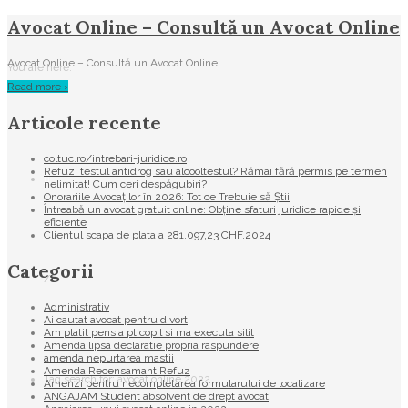
Avocat Online – Consultă un Avocat Online
Avocat Online – Consultă un Avocat Online
You are here:
Read more ›
Articole recente
coltuc.ro/intrebari-juridice.ro
Refuzi testul antidrog sau alcooltestul? Rămâi fără permis pe termen
nelimitat! Cum ceri despăgubiri?
Onorariile Avocaților în 2026: Tot ce Trebuie să Știi
Întreabă un avocat gratuit online: Obține sfaturi juridice rapide și
eficiente
Clientul scapa de plata a 281.097,23 CHF.2024
Categorii
/
Administrativ
Ai cautat avocat pentru divort
Am platit pensia pt copil si ma executa silit
Amenda lipsa declaratie propria raspundere
amenda nepurtarea mastii
Amenda Recensamant Refuz
Tag search for: avocat online 2022
Amenzi pentru necompletarea formularului de localizare
ANGAJAM Student absolvent de drept avocat