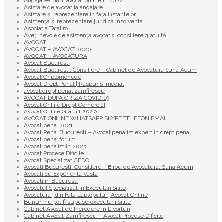
Angajarea unui avocat online in 2022
Asistare de avocat la angajare
Asistare și reprezentare în fața instanțelor
Asistență și reprezentare juridică insolventa
Asociatia Tatal.ro
Aveţi nevoie de asistenţă avocat şi consiliere gratuită
AVOCAT
AVOCAT – AVOCAT 2020
AVOCAT – AVOCATURA
Avocat Bucuresti
Avocat Bucuresti. Consiliere – Cabinet de Avocatura Suna Acum
Avocat Criptomonede
Avocat Drept Penal | Raspuns Imediat
avocat drept penal zamfirescu
AVOCAT DUPA CRIZA COVID-19
Avocat Online Drept Comercial
Avocat Online Gratuit 2020
AVOCAT ONLINE WHATSAPP SKYPE TELEFON EMAIL
Avocat penal 2021
Avocat Penal Bucuresti – Avocat penalist expert in drept penal
Avocat penal forum
Avocat penalist in 2023
Avocat Procese Dificile
Avocat Specializat CEDO
Avocati Bucuresti. Consiliere – Birou de Avocatura. Suna Acum
Avocati cu Experienta Vasta
Avocati în Bucuresti
Avocatul Specializat in Executari Silite
Avocatura | din Fata Laptopului | Avocat Online
Bunuri nu pot fi supuse executarii silite
Cabinet Avocat de Incredere in Divorturi
Cabinet Avocat Zamfirescu – Avocat Procese Dificile