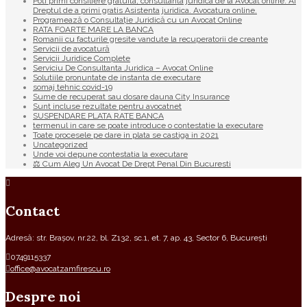
Poti primi consiliere gratuita, consultanta juridica de la Avocat online. Ai
Dreptul de a primi gratis Asistenta juridica. Avocatura online.
Programează o Consultație Juridică cu un Avocat Online
RATA FOARTE MARE LA BANCA
Romanii cu facturile gresite vandute la recuperatorii de creante
Servicii de avocatură
Servicii Juridice Complete
Serviciu De Consultanta Juridica – Avocat Online
Solutiile pronuntate de instanta de executare
somaj tehnic covid-19
Sume de recuperat sau dosare dauna City Insurance
Sunt incluse rezultate pentru avocatnet
SUSPENDARE PLATA RATE BANCA
termenul in care se poate introduce o contestatie la executare
Toate procesele pe dare in plata se castiga in 2021
Uncategorized
Unde voi depune contestatia la executare
⚖ Cum Aleg Un Avocat De Drept Penal Din Bucuresti
Contact
Adresă: str. Brașov, nr.22, bl. Z132, sc.1, et. 7, ap. 43, Sector 6, București
0749115337
office@avocatzamfirescu.ro
Despre noi