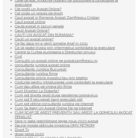
Caile de atac impotriva hotararii de solutionare a contestatiei la
executare
Cât costă un Avocat Online?
Cat costa un proces de divort
Caut avocat in Romania Avocat Zamfirescu Cristian
Caut avocat online
Cauta avocat in cazuri penale
Cauti Avocat Online?
CAUTI UN AVOCAT DIN ROMANIA?
Cauti un avocat online?
Ce fac daca mi-a venit somatie Anaf in 2021
Ce se poate invoca prin intermediul contestatie la executare
Cerere la Curtea europeana a Drepturilor omului
Civil
Consultă un avocat online pe avocatzamfirescu.ro
consultanta juridica avocat online
Consultanta Juridica Bucuresti
Consultanta juridica firme
Consultanta online Avocatul tau prin telefon
Costurile pentru introducerea unei contestatii la executare
Cum dau afara pe cineva din firma
Cum Divortez La Distanta?
Cum pot divorta rapid dupa pandemia coronavirus
Cum pot fi recuperati banii executati silit
Cum pot obtine consultanta juridica pe internet
Cum Sa Alegi Un Avocat Online De pe Internet
CUM SCAP DE AREST PREVENTIV SAU AREST LA DOMICILIU:AVOCAT
PENALIST
Dare in plata reechilibrare legea noua 2020 avocat
Daune morale obtinute impotriva OMV PETROM
Divort Tv
dosar penal 2020