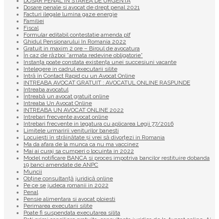
DOSAR PENAL IN STAREA DE URGENTA
Dosare penale si avocat de drept penal 2021
Facturi ilegale lumina gaze energie
Familiei
Fiscal
Formular editabil contestatie amenda plf
Ghidul Pensionarului In Romania 2022
Gratuit in maxim 2 ore – Biroul de avocatura
În caz de război ”armata redevine obligatorie”
Instanța poate constata existenţa unei succesiuni vacante
Intelegere in cadrul executarii silite
Intră în Contact Rapid cu un Avocat Online
INTREABA AVOCAT GRATUIT : AVOCATUL ONLINE RASPUNDE
Intreaba avocatul
Întreabă un avocat gratuit online
Intreaba Un Avocat Online
INTREABA UN AVOCAT ONLINE 2022
Intrebari frecvente avocat online
Intrebari frecvente in legatura cu aplicarea Legii 77/2016
Limitele urmaririi veniturilor banesti
Locuiești în străinătate și vrei să divorțezi in Romania
Ma da afara de la munca ca nu ma vaccinez
Mai ai curaj sa cumperi o locuinta in 2022
Model notificare BANCA si proces impotriva bancilor restituire dobanda
19 banci amendate de ANPC
Muncii
Obține consultanță juridică online
Pe ce se judeca romanii in 2022
Penal
Pensie alimentara si avocat ploiesti
Perimarea executarii silite
Poate fi suspendata executarea silita