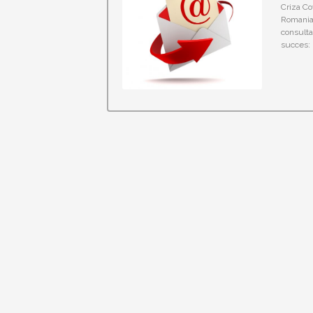
Criza Co
Romania.
consulta
succes: 