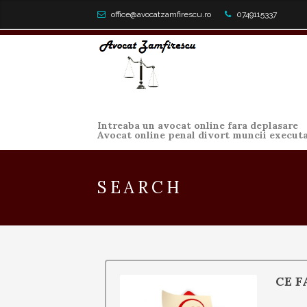
office@avocatzamfirescu.ro
0749115337
Intreaba un avocat online fara deplasare
Avocat online penal divort muncii execut
SEARCH
CE F