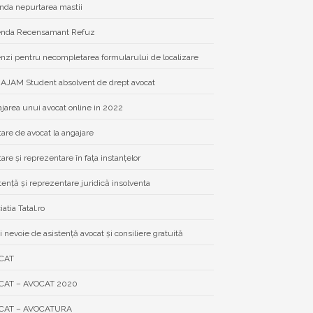
da nepurtarea mastii
nda Recensamant Refuz
zi pentru necompletarea formularului de localizare
JAM Student absolvent de drept avocat
jarea unui avocat online in 2022
tare de avocat la angajare
tare și reprezentare în fața instanțelor
tență și reprezentare juridică insolventa
atia Tatal.ro
i nevoie de asistenţă avocat şi consiliere gratuită
CAT
CAT – AVOCAT 2020
CAT – AVOCATURA