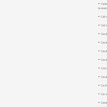
Cail
la exe
Cât 
Cat 
Caut
Caut
Caut
Caut
CAU
Caut
Ce f
Ce s
Cere