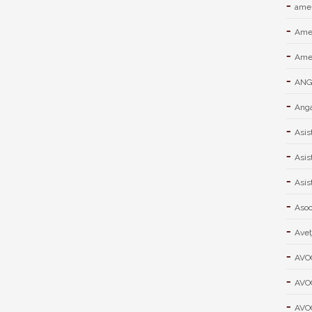
amen
Ame
Amen
ANGA
Anga
Asis
Asis
Asis
Asoci
Aveţ
AVO
AVO
AVO