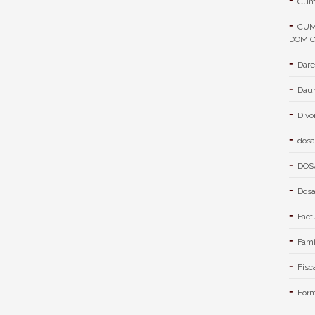
Cum 
CUM
DOMIC
Dare
Daun
Divo
dosa
DOS
Dosa
Fact
Fami
Fisc
Form