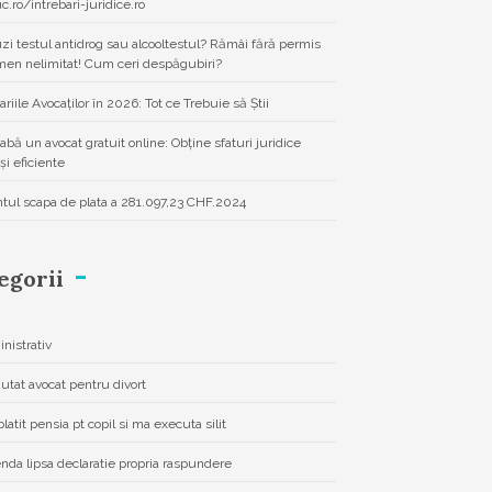
uc.ro/intrebari-juridice.ro
zi testul antidrog sau alcooltestul? Rămâi fără permis
men nelimitat! Cum ceri despăgubiri?
ariile Avocaților în 2026: Tot ce Trebuie să Știi
eabă un avocat gratuit online: Obține sfaturi juridice
și eficiente
ntul scapa de plata a 281.097,23 CHF.2024
egorii
nistrativ
autat avocat pentru divort
latit pensia pt copil si ma executa silit
da lipsa declaratie propria raspundere