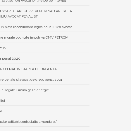
Sa Alegi Un Avocat Online De pe Internet
 SCAP DE AREST PREVENTIV SAU AREST LA
ILIU:AVOCAT PENALIST
 in plata reechilibrare legea noua 2020 avocat
e morale obtinute impotriva OMV PETROM
rt Tv
r penal 2020
AR PENAL IN STAREA DE URGENTA
re penale si avocat de drept penal 2021
uri ilegale lumina gaze energie
liei
al
ular editabil contestatie amenda plf