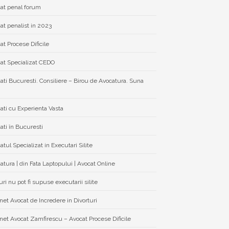
at penal forum
at penalist in 2023
at Procese Dificile
at Specializat CEDO
ati Bucuresti. Consiliere – Birou de Avocatura. Suna
ati cu Experienta Vasta
ati în Bucuresti
atul Specializat in Executari Silite
atura | din Fata Laptopului | Avocat Online
ri nu pot fi supuse executarii silite
net Avocat de Incredere in Divorturi
net Avocat Zamfirescu – Avocat Procese Dificile