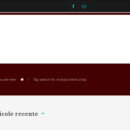
/
Tag search for: Avocat online 2019
ou are here:
icole recente