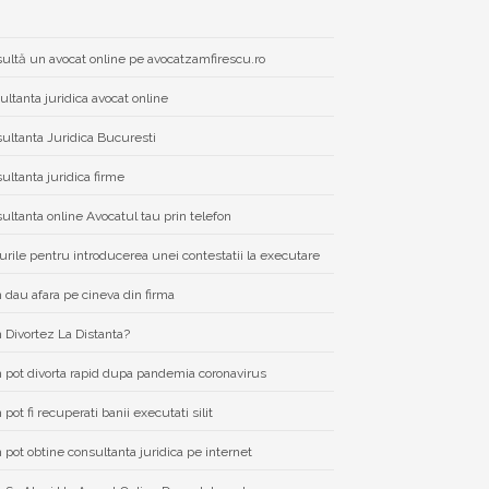
ultă un avocat online pe avocatzamfirescu.ro
ultanta juridica avocat online
ultanta Juridica Bucuresti
ultanta juridica firme
ultanta online Avocatul tau prin telefon
urile pentru introducerea unei contestatii la executare
dau afara pe cineva din firma
Divortez La Distanta?
pot divorta rapid dupa pandemia coronavirus
pot fi recuperati banii executati silit
pot obtine consultanta juridica pe internet