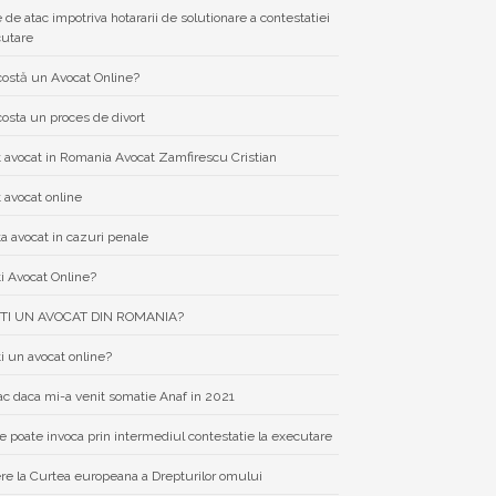
e de atac impotriva hotararii de solutionare a contestatiei
cutare
costă un Avocat Online?
costa un proces de divort
 avocat in Romania Avocat Zamfirescu Cristian
 avocat online
a avocat in cazuri penale
i Avocat Online?
TI UN AVOCAT DIN ROMANIA?
i un avocat online?
ac daca mi-a venit somatie Anaf in 2021
e poate invoca prin intermediul contestatie la executare
re la Curtea europeana a Drepturilor omului