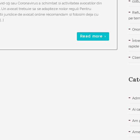
colt
vid-19 sau Coronavirus a schimbat si activitatea avocatilor din
Un avocat trebuie sa se adapteze noilor reguli Pentru
Refu
tii juridice de avocat online recomandam si folosim deja cu
pe ter
[…]
Onor
Read more ›
Într
rapide 
Clie
Cat
Admi
Ai c
Am p
Amen