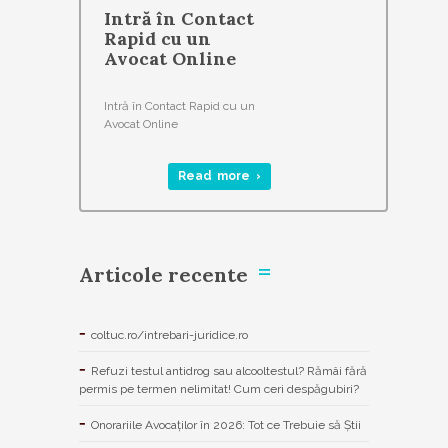
Intră în Contact
Rapid cu un
Avocat Online
Intră în Contact Rapid cu un
Avocat Online
Read more ›
Articole recente
coltuc.ro/intrebari-juridice.ro
Refuzi testul antidrog sau alcooltestul? Rămâi fără
permis pe termen nelimitat! Cum ceri despăgubiri?
Onorariile Avocaților în 2026: Tot ce Trebuie să Știi