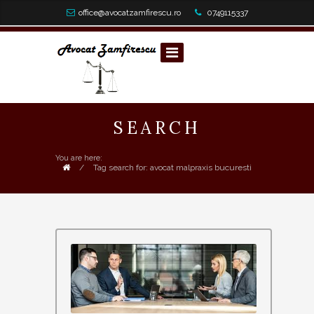
office@avocatzamfirescu.ro
0749115337
SEARCH
You are here:
/
Tag search for: avocat malpraxis bucuresti