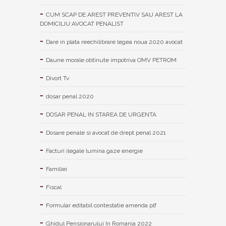
CUM SCAP DE AREST PREVENTIV SAU AREST LA
DOMICILIU:AVOCAT PENALIST
Dare in plata reechilibrare legea noua 2020 avocat
Daune morale obtinute impotriva OMV PETROM
Divort Tv
dosar penal 2020
DOSAR PENAL IN STAREA DE URGENTA
Dosare penale si avocat de drept penal 2021
Facturi ilegale lumina gaze energie
Familiei
Fiscal
Formular editabil contestatie amenda plf
Ghidul Pensionarului In Romania 2022