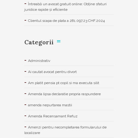
Întreabă un avocat gratuit online: Obține sfaturi
juridice rapide și eficiente
Clientul scapa de plata a 281.097,23 CHF.2024
Categorii
Administrativ
Ai cautat avocat pentru divort
Am platit pensia pt copil si ma executa silit
Amenda lipsa declaratie propria raspundere
amenda nepurtarea mastii
Amenda Recensamant Refuz
Amenzi pentru necompletarea formularului de
localizare