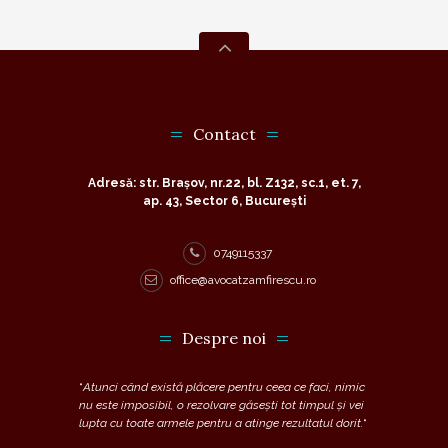
Contact
Adresă: str. Brașov, nr.22, bl. Z132, sc.1, et. 7,
ap. 43, Sector 6, București
0749115337
office@avocatzamfirescu.ro
Despre noi
“
Atunci când există plăcere pentru ceea ce faci, nimic
nu este imposibil, o rezolvare găsești tot timpul și vei
lupta cu toate armele pentru a atinge rezultatul dorit.
“