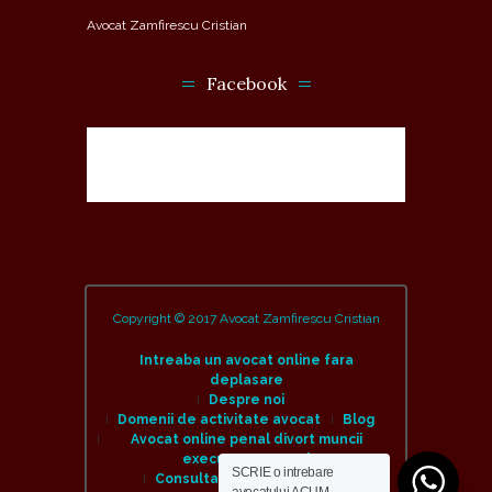
Avocat Zamfirescu Cristian
Facebook
Copyright © 2017 Avocat Zamfirescu Cristian
Intreaba un avocat online fara
deplasare
Despre noi
Domenii de activitate avocat
Blog
Avocat online penal divort muncii
executare amenzi
SCRIE o intrebare
Consulta un avocat online