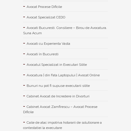
Avocat Procese Dificile
Avocat Specializat CEDO
Avocati Bucuresti. Consiliere – Birou de Avocatura.
Suna Acum
Avocati cu Experienta Vasta
Avocati în Bucuresti
Avocatul Specializat in Executari Silite
Avocatura | din Fata Laptopului | Avocat Online
Bunuri nu pot fi supuse executarii silite
Cabinet Avocat de Incredere in Divorturi
Cabinet Avocat Zamfirescu – Avocat Procese
Dificile
Caile de atac impotriva hotararii de solutionare a
contestatiei la executare