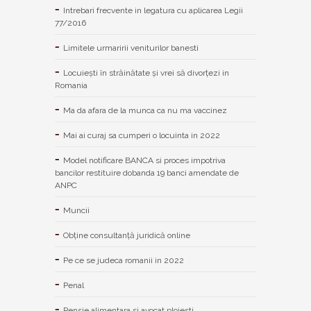
Intrebari frecvente in legatura cu aplicarea Legii
77/2016
Limitele urmaririi veniturilor banesti
Locuiești în străinătate și vrei să divorțezi in
Romania
Ma da afara de la munca ca nu ma vaccinez
Mai ai curaj sa cumperi o locuinta in 2022
Model notificare BANCA si proces impotriva
bancilor restituire dobanda 19 banci amendate de
ANPC
Muncii
Obține consultanță juridică online
Pe ce se judeca romanii in 2022
Penal
Pensie alimentara si avocat ploiesti