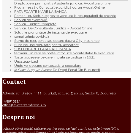
Dreptul de a primi gratis Asistenta juridica. Avocatura online.
Programează o Consultație Juridică cu un Avocat Online
RATA FOARTE MARE LA BANCA
Romanii cu facturile gresite vandute la recuperatorii de creante
Servicii de avocatură
Servicii Juridice Complete
Serviciu De Consultanta Juridica – Avocat Online
Solutiile pronuntate de instanta de executare
somaj tehnic covid-19
Sume de recuperat sau dosare dauna City Insurance
Sunt incluse rezultate pentru avocatnet
SUSPENDARE PLATA RATE BANCA
termenul in care se poate introduce o contestatie la executare
Toate procesele pe dare in plata se castiga in 2021
Uncategorized
Unde voi depune contestatia la executare
⚖ Cum Aleg Un Avocat De Drept Penal Din Bucuresti
Contact
Adresă: str. Brașov, nr.22, bl. Z132, sc.1, et. 7, ap. 43, Sector 6, București
0749115337
office@avocatzamfirescu.ro
Despre noi
“
Atunci când există plăcere pentru ceea ce faci, nimic nu este imposibil, o
rezolvare găsești tot timpul și vei lupta cu toate armele pentru a atinge