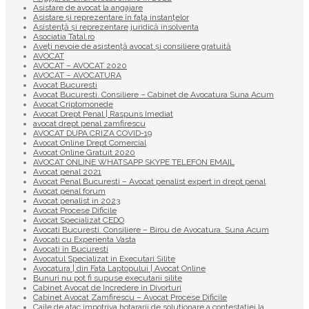
Asistare de avocat la angajare
Asistare și reprezentare în fața instanțelor
Asistență și reprezentare juridică insolventa
Asociatia Tatal.ro
Aveţi nevoie de asistenţă avocat şi consiliere gratuită
AVOCAT
AVOCAT – AVOCAT 2020
AVOCAT – AVOCATURA
Avocat Bucuresti
Avocat Bucuresti. Consiliere – Cabinet de Avocatura Suna Acum
Avocat Criptomonede
Avocat Drept Penal | Raspuns Imediat
avocat drept penal zamfirescu
AVOCAT DUPA CRIZA COVID-19
Avocat Online Drept Comercial
Avocat Online Gratuit 2020
AVOCAT ONLINE WHATSAPP SKYPE TELEFON EMAIL
Avocat penal 2021
Avocat Penal Bucuresti – Avocat penalist expert in drept penal
Avocat penal forum
Avocat penalist in 2023
Avocat Procese Dificile
Avocat Specializat CEDO
Avocati Bucuresti. Consiliere – Birou de Avocatura. Suna Acum
Avocati cu Experienta Vasta
Avocati în Bucuresti
Avocatul Specializat in Executari Silite
Avocatura | din Fata Laptopului | Avocat Online
Bunuri nu pot fi supuse executarii silite
Cabinet Avocat de Incredere in Divorturi
Cabinet Avocat Zamfirescu – Avocat Procese Dificile
Caile de atac impotriva hotararii de solutionare a contestatiei la