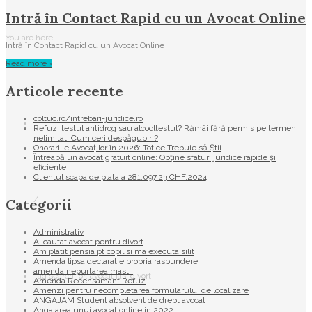
Intră în Contact Rapid cu un Avocat Online
You are here:
Intră în Contact Rapid cu un Avocat Online
Read more ›
Articole recente
coltuc.ro/intrebari-juridice.ro
Refuzi testul antidrog sau alcooltestul? Rămâi fără permis pe termen
nelimitat! Cum ceri despăgubiri?
Onorariile Avocaților în 2026: Tot ce Trebuie să Știi
Întreabă un avocat gratuit online: Obține sfaturi juridice rapide și
eficiente
Clientul scapa de plata a 281.097,23 CHF.2024
/
Categorii
Administrativ
Ai cautat avocat pentru divort
Am platit pensia pt copil si ma executa silit
Amenda lipsa declaratie propria raspundere
amenda nepurtarea mastii
Tag search for: avocat iasi divort
Amenda Recensamant Refuz
Amenzi pentru necompletarea formularului de localizare
ANGAJAM Student absolvent de drept avocat
Angajarea unui avocat online in 2022