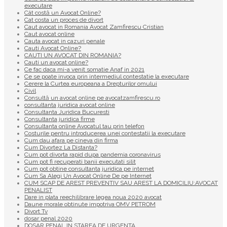
executare
Cât costă un Avocat Online?
Cat costa un proces de divort
Caut avocat in Romania Avocat Zamfirescu Cristian
Caut avocat online
Cauta avocat in cazuri penale
Cauti Avocat Online?
CAUTI UN AVOCAT DIN ROMANIA?
Cauti un avocat online?
Ce fac daca mi-a venit somatie Anaf in 2021
Ce se poate invoca prin intermediul contestatie la executare
Cerere la Curtea europeana a Drepturilor omului
Civil
Consultă un avocat online pe avocatzamfirescu.ro
consultanta juridica avocat online
Consultanta Juridica Bucuresti
Consultanta juridica firme
Consultanta online Avocatul tau prin telefon
Costurile pentru introducerea unei contestatii la executare
Cum dau afara pe cineva din firma
Cum Divortez La Distanta?
Cum pot divorta rapid dupa pandemia coronavirus
Cum pot fi recuperati banii executati silit
Cum pot obtine consultanta juridica pe internet
Cum Sa Alegi Un Avocat Online De pe Internet
CUM SCAP DE AREST PREVENTIV SAU AREST LA DOMICILIU:AVOCAT
PENALIST
Dare in plata reechilibrare legea noua 2020 avocat
Daune morale obtinute impotriva OMV PETROM
Divort Tv
dosar penal 2020
DOSAR PENAL IN STAREA DE URGENTA