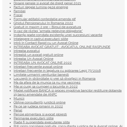
Dosare penale si avocat de drept penal 2021
Facturi ilegale lumina gaze energie
Familiei
Fiscal
Formular editabil contestatie amenda plf
Ghidul Pensionarului In Romania 2022
Gratuit in maxim 2 ore – Biroul de avocatura
În caz de război ”armata redevine obligatorie”
Instanța poate constata existenţa unei succesiuni vacante
Intelegere in cadrul executarii silite
Intră în Contact Rapid cu un Avocat Online
INTREABA AVOCAT GRATUIT : AVOCATUL ONLINE RASPUNDE
Intreaba avocatul
Întreabă un avocat gratuit online
Intreaba Un Avocat Online
INTREABA UN AVOCAT ONLINE 2022
Intrebari frecvente avocat online
Intrebari frecvente in legatura cu aplicarea Legii 77/2016
Limitele urmaririi veniturilor banesti
Locuiești în străinătate și vrei să divorțezi in Romania
Ma da afara de la munca ca nu ma vaccinez
Mai ai curaj sa cumperi o locuinta in 2022
Model notificare BANCA si proces impotriva bancilor restituire dobanda
19 banci amendate de ANPC
Muncii
Obține consultanță juridică online
Pe ce se judeca romanii in 2022
Penal
Pensie alimentara si avocat ploiesti
Perimarea executarii silite
Poate fi suspendata executarea silita
Poti primi consiliere gratuita, consultanta juridica de la Avocat online. Ai