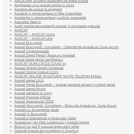
ANGAJAM Student absolvent de drept avocat
Angajarea unui avocat online in 2022
Asistare de avocat la angajare
Asistare și reprezentare în fața instanțelor
Asistență și reprezentare juridică insolventa
Asociatia Tatal.ro
Aveţi nevoie de asistenţă avocat şi consiliere gratuită
AVOCAT
AVOCAT – AVOCAT 2020
AVOCAT – AVOCATURA
Avocat Bucuresti
Avocat Bucuresti. Consiliere – Cabinet de Avocatura Suna Acum
Avocat Criptomonede
Avocat Drept Penal | Raspuns Imediat
avocat drept penal zamfirescu
AVOCAT DUPA CRIZA COVID-19
Avocat Online Drept Comercial
Avocat Online Gratuit 2020
AVOCAT ONLINE WHATSAPP SKYPE TELEFON EMAIL
Avocat penal 2021
Avocat Penal Bucuresti – Avocat penalist expert in drept penal
Avocat penal forum
Avocat penalist in 2023
Avocat Procese Dificile
Avocat Specializat CEDO
Avocati Bucuresti. Consiliere – Birou de Avocatura. Suna Acum
Avocati cu Experienta Vasta
Avocati în Bucuresti
Avocatul Specializat in Executari Silite
Avocatura | din Fata Laptopului | Avocat Online
Bunuri nu pot fi supuse executarii silite
Cabinet Avocat de Incredere in Divorturi