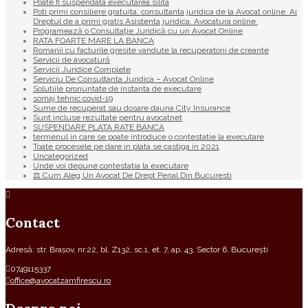
Poate fi suspendata executarea silita
Poti primi consiliere gratuita, consultanta juridica de la Avocat online. Ai
Dreptul de a primi gratis Asistenta juridica. Avocatura online.
Programează o Consultație Juridică cu un Avocat Online
RATA FOARTE MARE LA BANCA
Romanii cu facturile gresite vandute la recuperatorii de creante
Servicii de avocatură
Servicii Juridice Complete
Serviciu De Consultanta Juridica – Avocat Online
Solutiile pronuntate de instanta de executare
somaj tehnic covid-19
Sume de recuperat sau dosare dauna City Insurance
Sunt incluse rezultate pentru avocatnet
SUSPENDARE PLATA RATE BANCA
termenul in care se poate introduce o contestatie la executare
Toate procesele pe dare in plata se castiga in 2021
Uncategorized
Unde voi depune contestatia la executare
⚖ Cum Aleg Un Avocat De Drept Penal Din Bucuresti
Contact
Adresă: str. Brașov, nr.22, bl. Z132, sc.1, et. 7, ap. 43, Sector 6, București
0749115337
office@avocatzamfirescu.ro