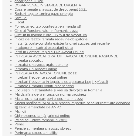
dosar penal 2020
DOSAR PENAL IN STAREA DE URGENTA
Dosare penale si avocat de drept penal 2021
Facturi ilegale lumina gaze energie
Familiei
Fiscal
Formular editabil contestatie amenda plf
Ghidul Pensionarului In Romania 2022
Gratuit in maxim 2 ore – Biroul de avocatura
În caz de război ”armata redevine obligatorie”
Instanța poate constata existenţa unei succesiuni vacante
Intelegere in cadrul executarii silite
Intră în Contact Rapid cu un Avocat Online
INTREABA AVOCAT GRATUIT : AVOCATUL ONLINE RASPUNDE
Intreaba avocatul
Întreabă un avocat gratuit online
Intreaba Un Avocat Online
INTREABA UN AVOCAT ONLINE 2022
Intrebari frecvente avocat online
Intrebari frecvente in legatura cu aplicarea Legii 77/2016
Limitele urmaririi veniturilor banesti
Locuiești în străinătate și vrei să divorțezi in Romania
Ma da afara de la munca ca nu ma vaccinez
Mai ai curaj sa cumperi o locuinta in 2022
Model notificare BANCA si proces impotriva bancilor restituire dobanda
19 banci amendate de ANPC
Muncii
Obține consultanță juridică online
Pe ce se judeca romanii in 2022
Penal
Pensie alimentara si avocat ploiesti
Perimarea executarii silite