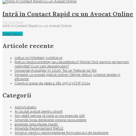
Intră în Contact Rapid cu un Avocat Online
You are here:
Intră în Contact Rapid cu un Avocat Online
Read more ›
Articole recente
coltuc.ro/intrebari-juridice.ro
Refuzi testul antidrog sau alcooltestul? Rămâi fără permis pe termen
nelimitat! Cum ceri despăgubiri?
Onorariile Avocaților în 2026: Tot ce Trebuie să Știi
Întreabă un avocat gratuit online: Obține sfaturi juridice rapide și
eficiente
Clientul scapa de plata a 281.097,23 CHF.2024
/
Categorii
Administrativ
Ai cautat avocat pentru divort
Am platit pensia pt copil si ma executa silit
Amenda lipsa declaratie propria raspundere
amenda nepurtarea mastii
Tag search for: avocat financiar
Amenda Recensamant Refuz
Amenzi pentru necompletarea formularului de localizare