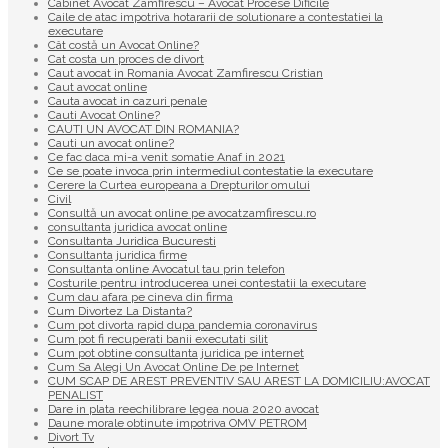
Cabinet Avocat Zamfirescu – Avocat Procese Dificile
Caile de atac impotriva hotararii de solutionare a contestatiei la
executare
Cât costă un Avocat Online?
Cat costa un proces de divort
Caut avocat in Romania Avocat Zamfirescu Cristian
Caut avocat online
Cauta avocat in cazuri penale
Cauti Avocat Online?
CAUTI UN AVOCAT DIN ROMANIA?
Cauti un avocat online?
Ce fac daca mi-a venit somatie Anaf in 2021
Ce se poate invoca prin intermediul contestatie la executare
Cerere la Curtea europeana a Drepturilor omului
Civil
Consultă un avocat online pe avocatzamfirescu.ro
consultanta juridica avocat online
Consultanta Juridica Bucuresti
Consultanta juridica firme
Consultanta online Avocatul tau prin telefon
Costurile pentru introducerea unei contestatii la executare
Cum dau afara pe cineva din firma
Cum Divortez La Distanta?
Cum pot divorta rapid dupa pandemia coronavirus
Cum pot fi recuperati banii executati silit
Cum pot obtine consultanta juridica pe internet
Cum Sa Alegi Un Avocat Online De pe Internet
CUM SCAP DE AREST PREVENTIV SAU AREST LA DOMICILIU:AVOCAT
PENALIST
Dare in plata reechilibrare legea noua 2020 avocat
Daune morale obtinute impotriva OMV PETROM
Divort Tv