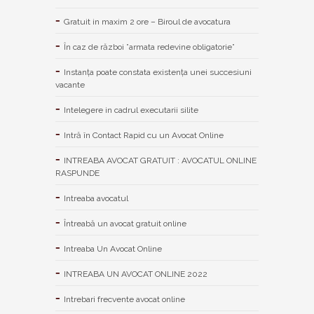
Gratuit in maxim 2 ore – Biroul de avocatura
În caz de război ”armata redevine obligatorie”
Instanța poate constata existenţa unei succesiuni
vacante
Intelegere in cadrul executarii silite
Intră în Contact Rapid cu un Avocat Online
INTREABA AVOCAT GRATUIT : AVOCATUL ONLINE
RASPUNDE
Intreaba avocatul
Întreabă un avocat gratuit online
Intreaba Un Avocat Online
INTREABA UN AVOCAT ONLINE 2022
Intrebari frecvente avocat online