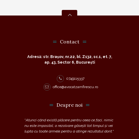
Contact
Adresă: str. Brașov, nr.22, bl. Z132, sc.1, et. 7,
ap. 43, Sector 6, București
0749115337
office@avocatzamfirescu.ro
Despre noi
“
Atunci când există plăcere pentru ceea ce faci, nimic
nu este imposibil, o rezolvare găsești tot timpul și vei
lupta cu toate armele pentru a atinge rezultatul dorit.
“