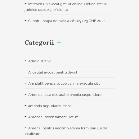
Întreabă un avocat gratuit online: Obține sfaturi
juridice rapide și eficiente
Clientul scapa de plata a 281.097,23 CHF.2024
Categorii
Administrativ
Ai cautat avocat pentru divort
Am platit pensia pt copil si ma executa silit
Amenda lipsa declaratie propria raspundere
amenda nepurtarea mastii
Amenda Recensamant Refuz
Amenzi pentru necompletarea formularului de
localizare