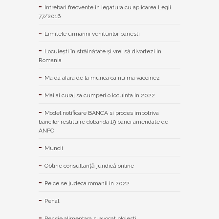
Intrebari frecvente in legatura cu aplicarea Legii
77/2016
Limitele urmaririi veniturilor banesti
Locuiești în străinătate și vrei să divorțezi in
Romania
Ma da afara de la munca ca nu ma vaccinez
Mai ai curaj sa cumperi o locuinta in 2022
Model notificare BANCA si proces impotriva
bancilor restituire dobanda 19 banci amendate de
ANPC
Muncii
Obține consultanță juridică online
Pe ce se judeca romanii in 2022
Penal
Pensie alimentara si avocat ploiesti