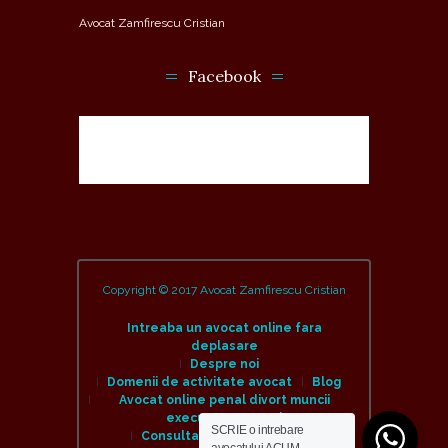
Avocat Zamfirescu Cristian
Facebook
Copyright © 2017 Avocat Zamfirescu Cristian
Intreaba un avocat online fara
deplasare
Despre noi
Domenii de activitate avocat
Blog
Avocat online penal divort muncii
executare amenzi
SCRIE o intrebare
Consulta un avocat online