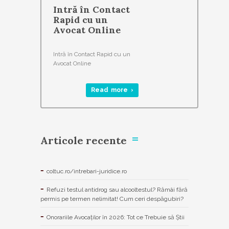
Intră în Contact
Rapid cu un
Avocat Online
Intră în Contact Rapid cu un
Avocat Online
Read more ›
Articole recente
coltuc.ro/intrebari-juridice.ro
Refuzi testul antidrog sau alcooltestul? Rămâi fără
permis pe termen nelimitat! Cum ceri despăgubiri?
Onorariile Avocaților în 2026: Tot ce Trebuie să Știi