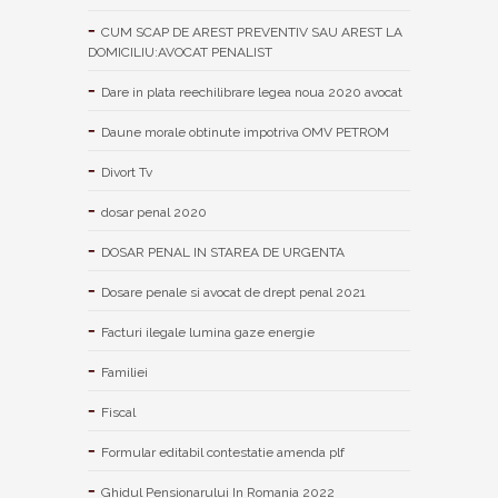
CUM SCAP DE AREST PREVENTIV SAU AREST LA
DOMICILIU:AVOCAT PENALIST
Dare in plata reechilibrare legea noua 2020 avocat
Daune morale obtinute impotriva OMV PETROM
Divort Tv
dosar penal 2020
DOSAR PENAL IN STAREA DE URGENTA
Dosare penale si avocat de drept penal 2021
Facturi ilegale lumina gaze energie
Familiei
Fiscal
Formular editabil contestatie amenda plf
Ghidul Pensionarului In Romania 2022