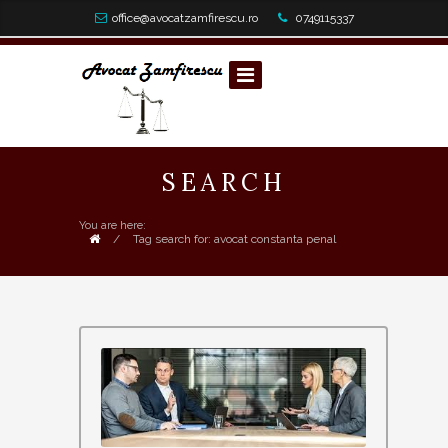
office@avocatzamfirescu.ro
0749115337
SEARCH
You are here:
/
Tag search for: avocat constanta penal