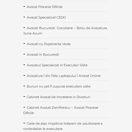
Avocat Procese Dificile
Avocat Specializat CEDO
Avocati Bucuresti. Consiliere – Birou de Avocatura.
Suna Acum
Avocati cu Experienta Vasta
Avocati în Bucuresti
Avocatul Specializat in Executari Silite
Avocatura | din Fata Laptopului | Avocat Online
Bunuri nu pot fi supuse executarii silite
Cabinet Avocat de Incredere in Divorturi
Cabinet Avocat Zamfirescu – Avocat Procese
Dificile
Caile de atac impotriva hotararii de solutionare a
contestatiei la executare