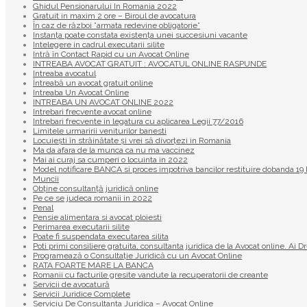
Ghidul Pensionarului In Romania 2022
Gratuit in maxim 2 ore – Biroul de avocatura
În caz de război ”armata redevine obligatorie”
Instanța poate constata existenţa unei succesiuni vacante
Intelegere in cadrul executarii silite
Intră în Contact Rapid cu un Avocat Online
INTREABA AVOCAT GRATUIT : AVOCATUL ONLINE RASPUNDE
Intreaba avocatul
Întreabă un avocat gratuit online
Intreaba Un Avocat Online
INTREABA UN AVOCAT ONLINE 2022
Intrebari frecvente avocat online
Intrebari frecvente in legatura cu aplicarea Legii 77/2016
Limitele urmaririi veniturilor banesti
Locuiești în străinătate și vrei să divorțezi in Romania
Ma da afara de la munca ca nu ma vaccinez
Mai ai curaj sa cumperi o locuinta in 2022
Model notificare BANCA si proces impotriva bancilor restituire dobanda 
Muncii
Obține consultanță juridică online
Pe ce se judeca romanii in 2022
Penal
Pensie alimentara si avocat ploiesti
Perimarea executarii silite
Poate fi suspendata executarea silita
Poti primi consiliere gratuita, consultanta juridica de la Avocat online. Ai D
Programează o Consultație Juridică cu un Avocat Online
RATA FOARTE MARE LA BANCA
Romanii cu facturile gresite vandute la recuperatorii de creante
Servicii de avocatură
Servicii Juridice Complete
Serviciu De Consultanta Juridica – Avocat Online