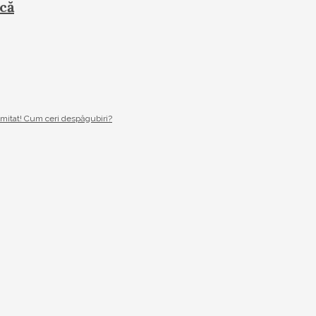
că
imitat! Cum ceri despăgubiri?