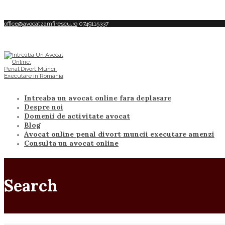
office@avocatzamfirescu.ro
0749115337
Intreaba un avocat online fara deplasare
Despre noi
Domenii de activitate avocat
Blog
Avocat online penal divort muncii executare amenzi
Consulta un avocat online
Search