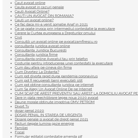
Caut avocat online
Cauta avocat in cazuri penale
Cauti Avocat Online?
CAUTI UN AVOCAT DIN ROMANIA?
Cauti un avocat online?
Ce fac daca mi-a venit somatie Anaf in 2021
Ce se poate invoca prin intermediul contestatie la executare
Cerere la Curtea europeana a Drepturilor omului
Civil
Consultă un avocat online pe avocatzamfirescu.ro
consultanta juridica avocat online
Consultanta Juridica Bucuresti
Consultanta juridica firme
Consultanta online Avocatul tau prin telefon
Costurile pentru introducerea unei contestatii la executare
Cum dau afara pe cineva din firma
Cum Divortez La Distanta?
Cum pot divorta rapid dupa pandemia coronavirus
Cum pot fi recuperati banii executati silit
Cum pot obtine consultanta juridica pe internet
Cum Sa Alegi Un Avocat Online De pe Internet
CUM SCAP DE AREST PREVENTIV SAU AREST LA DOMICILIU:AVOCAT PE
Dare in plata reechilibrare legea noua 2020 avocat
Daune morale obtinute impotriva OMV PETROM
Divort Tv
dosar penal 2020
DOSAR PENAL IN STAREA DE URGENTA
Dosare penale si avocat de drept penal 2021
Facturi ilegale lumina gaze energie
Familiei
Fiscal
Formular editabil contestatie amenda plf