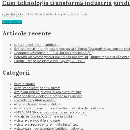
Cum tehnologia transformă industria juridi
Cum tehnologia transformă industria juridică avocat ai
You are here:
Read more ›
Articole recente
coltuc.ro/intrebari-juridice.ro
Refuzi testul antidrog sau alcooltestul? Rămâi fără permis pe termen nel
Onorariile Avocaților în 2026: Tot ce Trebuie să Știi
Întreabă un avocat gratuit online: Obține sfaturi juridice rapide și eficiente
Clientul scapa de plata a 281.097,23 CHF.2024
Categorii
/
Administrativ
Ai cautat avocat pentru divort
Am platit pensia pt copil si ma executa silit
Amenda lipsa declaratie propria raspundere
amenda nepurtarea mastii
Amenda Recensamant Refuz
Amenzi pentru necompletarea formularului de localizare
ANGAJAM Student absolvent de drept avocat
Tag search for: Automatizare cercetare juridica
Angajarea unui avocat online in 2022
Asistare de avocat la angajare
Asistare și reprezentare în fața instanțelor
Asistență și reprezentare juridică insolventa