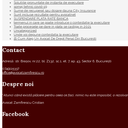
Solutiile pronuntate de instanta de executare
somaj tehnic covid-19
Sume de recuperat sau dosare dauna City Insurance
Sunt incluse rezultate pentru avocatnet
SUSPENDARE PLATA RATE BANCA
termenul in care se poate introduce o contestatie la executare
Toate procesele pe dare in plata se castiga in 2021
Uncategorized
Unde voi depune contestatia la executare
⚖ Cum Aleg Un Avocat De Drept Penal Din Bucuresti
Contact
Adresă: str. Brașov, nr.22, bl. Z132, sc.1, et. 7, ap. 43, Sector 6, București
0749115337
office@avocatzamfirescu.ro
Despre noi
“
Atunci când există plăcere pentru ceea ce faci, nimic nu este imposibil, o rezolvare
Avocat Zamfirescu Cristian
Facebook