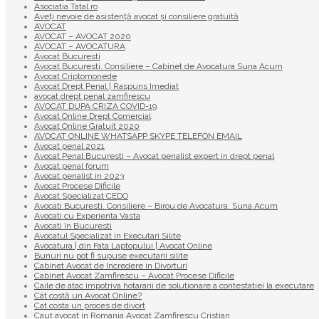
Asociatia Tatal.ro
Aveţi nevoie de asistenţă avocat şi consiliere gratuită
AVOCAT
AVOCAT – AVOCAT 2020
AVOCAT – AVOCATURA
Avocat Bucuresti
Avocat Bucuresti. Consiliere – Cabinet de Avocatura Suna Acum
Avocat Criptomonede
Avocat Drept Penal | Raspuns Imediat
avocat drept penal zamfirescu
AVOCAT DUPA CRIZA COVID-19
Avocat Online Drept Comercial
Avocat Online Gratuit 2020
AVOCAT ONLINE WHATSAPP SKYPE TELEFON EMAIL
Avocat penal 2021
Avocat Penal Bucuresti – Avocat penalist expert in drept penal
Avocat penal forum
Avocat penalist in 2023
Avocat Procese Dificile
Avocat Specializat CEDO
Avocati Bucuresti. Consiliere – Birou de Avocatura. Suna Acum
Avocati cu Experienta Vasta
Avocati în Bucuresti
Avocatul Specializat in Executari Silite
Avocatura | din Fata Laptopului | Avocat Online
Bunuri nu pot fi supuse executarii silite
Cabinet Avocat de Incredere in Divorturi
Cabinet Avocat Zamfirescu – Avocat Procese Dificile
Caile de atac impotriva hotararii de solutionare a contestatiei la executare
Cât costă un Avocat Online?
Cat costa un proces de divort
Caut avocat in Romania Avocat Zamfirescu Cristian