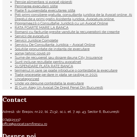
Pensie alimentara si avocat ploiesti
Perimarea executarii silite
Poate fi suspendata executarea silita
Poti primi consiliere gratuita, consultanta juridica de la Avocat online. Ai
Dreptul de a primi gratis Asistenta juridica. Avocatura online.
Programează o Consultație Juridică cu un Avocat Online
RATA FOARTE MARE LA BANCA
Romanii cu facturile gresite vandute la recuperatorii de creante
Servicii de avocatură
Servicii Juridice Complete
Serviciu De Consultanta Juridica – Avocat Online
Solutiile pronuntate de instanta de executare
somaj tehnic covid-19
Sume de recuperat sau dosare dauna City Insurance
Sunt incluse rezultate pentru avocatnet
SUSPENDARE PLATA RATE BANCA
termenul in care se poate introduce o contestatie la executare
Toate procesele pe dare in plata se castiga in 2021
Uncategorized
Unde voi depune contestatia la executare
⚖ Cum Aleg Un Avocat De Drept Penal Din Bucuresti
Contact
Adresă: str. Brașov, nr.22, bl. Z132, sc.1, et. 7, ap. 43, Sector 6, București
0749115337
office@avocatzamfirescu.ro
Despre noi