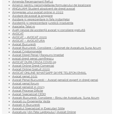
Amenda Recensamant Refuz
Amenzi pentru necompletarea formularului de localizare
ANGAJAM Student absolvent de drept avocat
Angajarea unui avocat online in 2022
Asistare de avocat la angajare
Asistare și reprezentare în fața instanțelor
Asistență și reprezentare juridică insolventa
Asociatia Tatal.ro
Aveţi nevoie de asistenţă avocat şi consiliere gratuită
AVOCAT
AVOCAT – AVOCAT 2020
AVOCAT – AVOCATURA
Avocat Bucuresti
Avocat Bucuresti. Consiliere – Cabinet de Avocatura Suna Acum
Avocat Criptomonede
Avocat Drept Penal | Raspuns Imediat
avocat drept penal zamfirescu
AVOCAT DUPA CRIZA COVID-19
Avocat Online Drept Comercial
Avocat Online Gratuit 2020
AVOCAT ONLINE WHATSAPP SKYPE TELEFON EMAIL
Avocat penal 2021
Avocat Penal Bucuresti – Avocat penalist expert in drept penal
Avocat penal forum
Avocat penalist in 2023
Avocat Procese Dificile
Avocat Specializat CEDO
Avocati Bucuresti. Consiliere – Birou de Avocatura. Suna Acum
Avocati cu Experienta Vasta
Avocati în Bucuresti
Avocatul Specializat in Executari Silite
Avocatura | din Fata Laptopului | Avocat Online