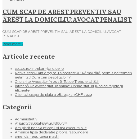
CUM SCAP DE AREST PREVENTIV SAU
You are here:
AREST LA DOMICILIU:AVOCAT PENALIST
CUM SCAP DE AREST PREVENTIV SAU AREST LA DOMICILIU:AVOCAT
PENALIST
Read more ›
Articole recente
coltuc.ro/intrebari-juridice.ro
Refuzi testul antidrog sau alcooltestul? Rămâi fără permis pe termen
nelimitat! Cum ceri despăgubiri?
Onorariile Avocaților în 2026: Tot ce Trebuie să Știi
Întreabă un avocat gratuit online: Obține sfaturi juridice rapide și
/
eficiente
Clientul scapa de plata a 281.097,23 CHF.2024
Categorii
Administrativ
Tag search for: arest la domiciliu
Ai cautat avocat pentru divort
Am platit pensia pt copil si ma executa silit
Amenda lipsa declaratie propria raspundere
amenda nepurtarea mastii