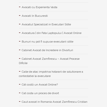
Avocati cu Experienta Vasta
Avocati în Bucuresti
Avocatul Specializat in Executari Silite
Avocatura | din Fata Laptopului | Avocat Online
Bunuri nu pot fi supuse executarii silite
Cabinet Avocat de Incredere in Divorturi
Cabinet Avocat Zamfirescu – Avocat Procese
Dificile
Caile de atac impotriva hotararii de solutionare a
contestatiei la executare
Cât costă un Avocat Online?
Cat costa un proces de divort
Caut avocat in Romania Avocat Zamfirescu Cristian