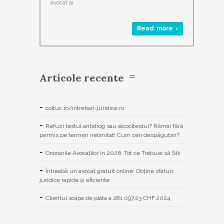
avocat ai
Read more ›
Articole recente
coltuc.ro/intrebari-juridice.ro
Refuzi testul antidrog sau alcooltestul? Rămâi fără
permis pe termen nelimitat! Cum ceri despăgubiri?
Onorariile Avocaților în 2026: Tot ce Trebuie să Știi
Întreabă un avocat gratuit online: Obține sfaturi
juridice rapide și eficiente
Clientul scapa de plata a 281.097,23 CHF.2024