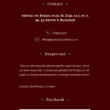
Contact
Adresă: str. Brașov, nr.22, bl. Z132, sc.1, et. 7,
ap. 43, Sector 6, București
0749115337
office@avocatzamfirescu.ro
Despre noi
“
Atunci când există plăcere pentru ceea ce faci, nimic
nu este imposibil, o rezolvare găsești tot timpul și vei
lupta cu toate armele pentru a atinge rezultatul dorit.
“
Avocat Zamfirescu Cristian
Facebook