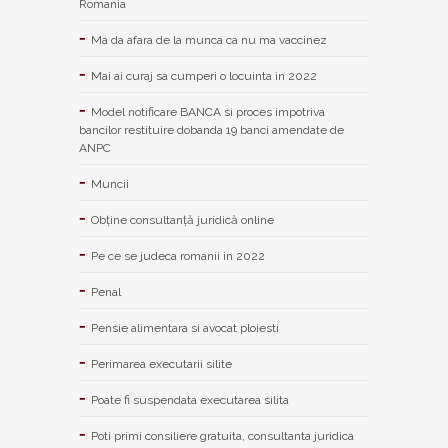
Romania
Ma da afara de la munca ca nu ma vaccinez
Mai ai curaj sa cumperi o locuinta in 2022
Model notificare BANCA si proces impotriva
bancilor restituire dobanda 19 banci amendate de
ANPC
Muncii
Obține consultanță juridică online
Pe ce se judeca romanii in 2022
Penal
Pensie alimentara si avocat ploiesti
Perimarea executarii silite
Poate fi suspendata executarea silita
Poti primi consiliere gratuita, consultanta juridica