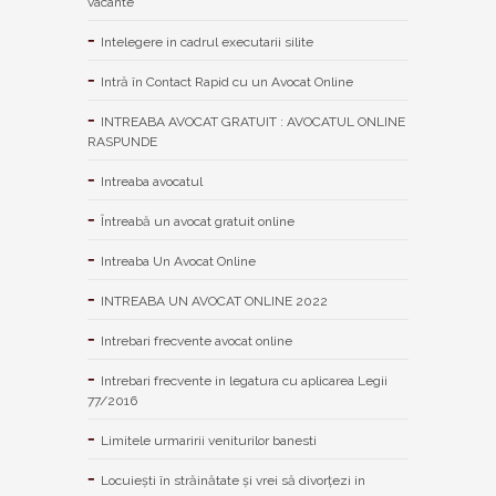
vacante
Intelegere in cadrul executarii silite
Intră în Contact Rapid cu un Avocat Online
INTREABA AVOCAT GRATUIT : AVOCATUL ONLINE
RASPUNDE
Intreaba avocatul
Întreabă un avocat gratuit online
Intreaba Un Avocat Online
INTREABA UN AVOCAT ONLINE 2022
Intrebari frecvente avocat online
Intrebari frecvente in legatura cu aplicarea Legii
77/2016
Limitele urmaririi veniturilor banesti
Locuiești în străinătate și vrei să divorțezi in