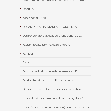
Divort Tv
dosar penal 2020
DOSAR PENAL IN STAREA DE URGENTA
Dosare penale si avocat de drept penal 2021
Facturi ilegale lumina gaze energie
Familiei
Fiscal
Formular editabil contestatie amenda plf
Ghidul Pensionarului In Romania 2022
Gratuit in maxim 2 ore – Biroul de avocatura
În caz de război ”armata redevine obligatorie”
Instanța poate constata existenţa unei succesiuni