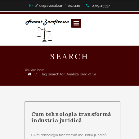
office@avocatzamfirescu.ro
0749115337
SEARCH
You are here:
/
Tag search for: Analiza predictiva
Cum tehnologia transformă
industria juridică
Cum tehnologia transformă industria juridică