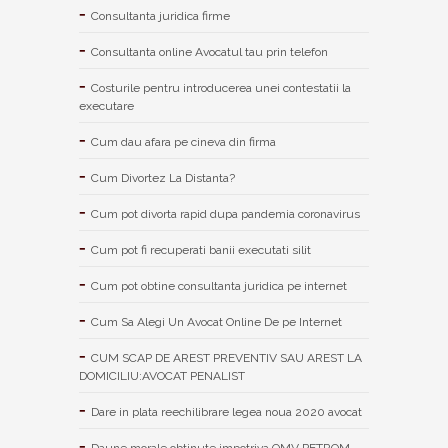
Consultanta juridica firme
Consultanta online Avocatul tau prin telefon
Costurile pentru introducerea unei contestatii la
executare
Cum dau afara pe cineva din firma
Cum Divortez La Distanta?
Cum pot divorta rapid dupa pandemia coronavirus
Cum pot fi recuperati banii executati silit
Cum pot obtine consultanta juridica pe internet
Cum Sa Alegi Un Avocat Online De pe Internet
CUM SCAP DE AREST PREVENTIV SAU AREST LA
DOMICILIU:AVOCAT PENALIST
Dare in plata reechilibrare legea noua 2020 avocat
Daune morale obtinute impotriva OMV PETROM