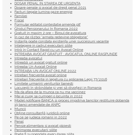
DOSAR PENAL IN STAREA DE URGENTA
Dosare penale si avocat de drept penal 2021
Facturi ilegale lumina gaze energie
Familiei
Fiscal
Formular editabil contestatie amenda plf
Ghidul Pensionarului In Romania 2022
Gratuit in maxim 2 ore – Biroul de avocatura
În caz de război ”armata redevine obligatorie”
Instanța poate constata existenţa unei succesiuni vacante
Intelegere in cadrul executarii silite
Intră în Contact Rapid cu un Avocat Online
INTREABA AVOCAT GRATUIT : AVOCATUL ONLINE RASPUNDE
Intreaba avocatul
Întreabă un avocat gratuit online
Intreaba Un Avocat Online
INTREABA UN AVOCAT ONLINE 2022
Intrebari frecvente avocat online
Intrebari frecvente in legatura cu aplicarea Legii 77/2016
Limitele urmaririi veniturilor banesti
Locuiești în străinătate și vrei să divorțezi in Romania
Ma da afara de la munca ca nu ma vaccinez
Mai ai curaj sa cumperi o locuinta in 2022
Model notificare BANCA si proces impotriva bancilor restituire dobanda
19 banci amendate de ANPC
Muncii
Obține consultanță juridică online
Pe ce se judeca romanii in 2022
Penal
Pensie alimentara si avocat ploiesti
Perimarea executarii silite
Poate fi suspendata executarea silita