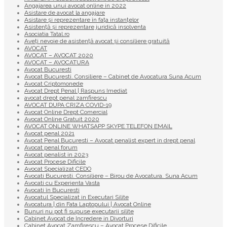
Angajarea unui avocat online in 2022
Asistare de avocat la angajare
Asistare și reprezentare în fața instanțelor
Asistență și reprezentare juridică insolventa
Asociatia Tatal.ro
Aveţi nevoie de asistenţă avocat şi consiliere gratuită
AVOCAT
AVOCAT – AVOCAT 2020
AVOCAT – AVOCATURA
Avocat Bucuresti
Avocat Bucuresti. Consiliere – Cabinet de Avocatura Suna Acum
Avocat Criptomonede
Avocat Drept Penal | Raspuns Imediat
avocat drept penal zamfirescu
AVOCAT DUPA CRIZA COVID-19
Avocat Online Drept Comercial
Avocat Online Gratuit 2020
AVOCAT ONLINE WHATSAPP SKYPE TELEFON EMAIL
Avocat penal 2021
Avocat Penal Bucuresti – Avocat penalist expert in drept penal
Avocat penal forum
Avocat penalist in 2023
Avocat Procese Dificile
Avocat Specializat CEDO
Avocati Bucuresti. Consiliere – Birou de Avocatura. Suna Acum
Avocati cu Experienta Vasta
Avocati în Bucuresti
Avocatul Specializat in Executari Silite
Avocatura | din Fata Laptopului | Avocat Online
Bunuri nu pot fi supuse executarii silite
Cabinet Avocat de Incredere in Divorturi
Cabinet Avocat Zamfirescu – Avocat Procese Dificile