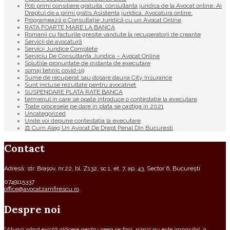
Poti primi consiliere gratuita, consultanta juridica de la Avocat online. Ai
Dreptul de a primi gratis Asistenta juridica. Avocatura online.
Programează o Consultație Juridică cu un Avocat Online
RATA FOARTE MARE LA BANCA
Romanii cu facturile gresite vandute la recuperatorii de creante
Servicii de avocatură
Servicii Juridice Complete
Serviciu De Consultanta Juridica – Avocat Online
Solutiile pronuntate de instanta de executare
somaj tehnic covid-19
Sume de recuperat sau dosare dauna City Insurance
Sunt incluse rezultate pentru avocatnet
SUSPENDARE PLATA RATE BANCA
termenul in care se poate introduce o contestatie la executare
Toate procesele pe dare in plata se castiga in 2021
Uncategorized
Unde voi depune contestatia la executare
⚖ Cum Aleg Un Avocat De Drept Penal Din Bucuresti
Contact
Adresă: str. Brașov, nr.22, bl. Z132, sc.1, et. 7, ap. 43, Sector 6, București
0749115337
office@avocatzamfirescu.ro
Despre noi
“
Atunci când există plăcere pentru ceea ce faci, nimic nu este imposibil, o