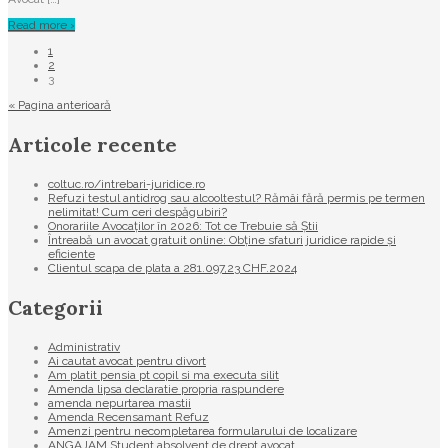
Read more ›
1
2
3
« Pagina anterioară
Articole recente
coltuc.ro/intrebari-juridice.ro
Refuzi testul antidrog sau alcooltestul? Rămâi fără permis pe termen
nelimitat! Cum ceri despăgubiri?
Onorariile Avocaților în 2026: Tot ce Trebuie să Știi
Întreabă un avocat gratuit online: Obține sfaturi juridice rapide și
eficiente
Clientul scapa de plata a 281.097,23 CHF.2024
Categorii
Administrativ
Ai cautat avocat pentru divort
Am platit pensia pt copil si ma executa silit
Amenda lipsa declaratie propria raspundere
amenda nepurtarea mastii
Amenda Recensamant Refuz
Amenzi pentru necompletarea formularului de localizare
ANGAJAM Student absolvent de drept avocat