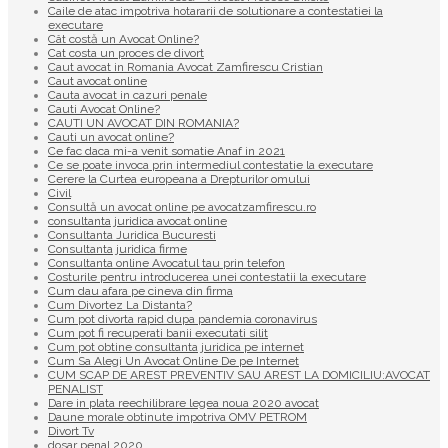
Caile de atac impotriva hotararii de solutionare a contestatiei la
executare
Cât costă un Avocat Online?
Cat costa un proces de divort
Caut avocat in Romania Avocat Zamfirescu Cristian
Caut avocat online
Cauta avocat in cazuri penale
Cauti Avocat Online?
CAUTI UN AVOCAT DIN ROMANIA?
Cauti un avocat online?
Ce fac daca mi-a venit somatie Anaf in 2021
Ce se poate invoca prin intermediul contestatie la executare
Cerere la Curtea europeana a Drepturilor omului
Civil
Consultă un avocat online pe avocatzamfirescu.ro
consultanta juridica avocat online
Consultanta Juridica Bucuresti
Consultanta juridica firme
Consultanta online Avocatul tau prin telefon
Costurile pentru introducerea unei contestatii la executare
Cum dau afara pe cineva din firma
Cum Divortez La Distanta?
Cum pot divorta rapid dupa pandemia coronavirus
Cum pot fi recuperati banii executati silit
Cum pot obtine consultanta juridica pe internet
Cum Sa Alegi Un Avocat Online De pe Internet
CUM SCAP DE AREST PREVENTIV SAU AREST LA DOMICILIU:AVOCAT
PENALIST
Dare in plata reechilibrare legea noua 2020 avocat
Daune morale obtinute impotriva OMV PETROM
Divort Tv
dosar penal 2020