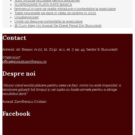
Sunt incluse rezultate pentru avocatnet
SUSPENDARE PLATA RATE BANCA
termenul in care se poate introduce o contestatie la executare
Toate procesele pe dare in plata se castiga in 2021
Uncategorized
Unde voi depune contestatia la executare
⚖ Cum Aleg Un Avocat De Drept Penal Din Bucuresti
Contact
Adresă: str. Brașov, nr.22, bl. Z132, sc.1, et. 7, ap. 43, Sector 6, București
0749115337
office@avocatzamfirescu.ro
Despre noi
“
Atunci când există plăcere pentru ceea ce faci, nimic nu este imposibil, o
rezolvare găsești tot timpul și vei lupta cu toate armele pentru a atinge
rezultatul dorit.
“
Avocat Zamfirescu Cristian
Facebook