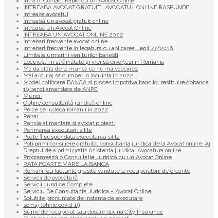
Intră în Contact Rapid cu un Avocat Online
INTREABA AVOCAT GRATUIT : AVOCATUL ONLINE RASPUNDE
Intreaba avocatul
Întreabă un avocat gratuit online
Intreaba Un Avocat Online
INTREABA UN AVOCAT ONLINE 2022
Intrebari frecvente avocat online
Intrebari frecvente in legatura cu aplicarea Legii 77/2016
Limitele urmaririi veniturilor banesti
Locuiești în străinătate și vrei să divorțezi in Romania
Ma da afara de la munca ca nu ma vaccinez
Mai ai curaj sa cumperi o locuinta in 2022
Model notificare BANCA si proces impotriva bancilor restituire dobanda
19 banci amendate de ANPC
Muncii
Obține consultanță juridică online
Pe ce se judeca romanii in 2022
Penal
Pensie alimentara si avocat ploiesti
Perimarea executarii silite
Poate fi suspendata executarea silita
Poti primi consiliere gratuita, consultanta juridica de la Avocat online. Ai
Dreptul de a primi gratis Asistenta juridica. Avocatura online.
Programează o Consultație Juridică cu un Avocat Online
RATA FOARTE MARE LA BANCA
Romanii cu facturile gresite vandute la recuperatorii de creante
Servicii de avocatură
Servicii Juridice Complete
Serviciu De Consultanta Juridica – Avocat Online
Solutiile pronuntate de instanta de executare
somaj tehnic covid-19
Sume de recuperat sau dosare dauna City Insurance