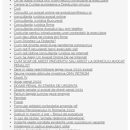
Ce se poate invoca prin intermediul contestatie la executare
Cerere la Curtea europeana a Drepturilor omului
Civil
Consultă un avocat online pe avocatzamfirescu.ro
consultanta juridica avocat online
Consultanta Juridica Bucuresti
Consultanta juridica firme
Consultanta online Avocatul tau prin telefon
Costurile pentru introducerea unei contestatii la executare
Cum dau afara pe cineva din firma
Cum Divortez La Distanta?
Cum pot divorta rapid dupa pandemia coronavirus
Cum pot fi recuperati banii executati silit
Cum pot obtine consultanta juridica pe internet
Cum Sa Alegi Un Avocat Online De pe Internet
CUM SCAP DE AREST PREVENTIV SAU AREST LA DOMICILIU:AVOCAT
PENALIST
Dare in plata reechilibrare legea noua 2020 avocat
Daune morale obtinute impotriva OMV PETROM
Divort Tv
dosar penal 2020
DOSAR PENAL IN STAREA DE URGENTA
Dosare penale si avocat de drept penal 2021
Facturi ilegale lumina gaze energie
Familiei
Fiscal
Formular editabil contestatie amenda plf
Ghidul Pensionarului In Romania 2022
Gratuit in maxim 2 ore – Biroul de avocatura
În caz de război ”armata redevine obligatorie”
Instanța poate constata existenţa unei succesiuni vacante
Intelegere in cadrul executarii silite