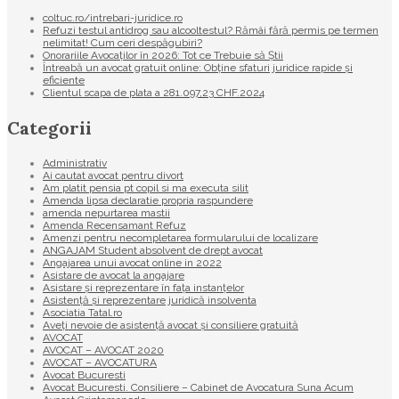
coltuc.ro/intrebari-juridice.ro
Refuzi testul antidrog sau alcooltestul? Rămâi fără permis pe termen
nelimitat! Cum ceri despăgubiri?
Onorariile Avocaților în 2026: Tot ce Trebuie să Știi
Întreabă un avocat gratuit online: Obține sfaturi juridice rapide și
eficiente
Clientul scapa de plata a 281.097,23 CHF.2024
Categorii
Administrativ
Ai cautat avocat pentru divort
Am platit pensia pt copil si ma executa silit
Amenda lipsa declaratie propria raspundere
amenda nepurtarea mastii
Amenda Recensamant Refuz
Amenzi pentru necompletarea formularului de localizare
ANGAJAM Student absolvent de drept avocat
Angajarea unui avocat online in 2022
Asistare de avocat la angajare
Asistare și reprezentare în fața instanțelor
Asistență și reprezentare juridică insolventa
Asociatia Tatal.ro
Aveţi nevoie de asistenţă avocat şi consiliere gratuită
AVOCAT
AVOCAT – AVOCAT 2020
AVOCAT – AVOCATURA
Avocat Bucuresti
Avocat Bucuresti. Consiliere – Cabinet de Avocatura Suna Acum