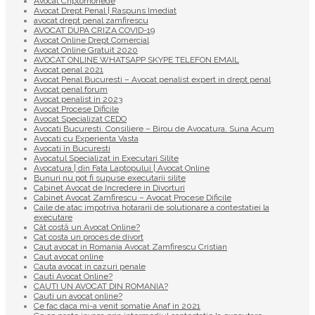
Avocat Criptomonede
Avocat Drept Penal | Raspuns Imediat
avocat drept penal zamfirescu
AVOCAT DUPA CRIZA COVID-19
Avocat Online Drept Comercial
Avocat Online Gratuit 2020
AVOCAT ONLINE WHATSAPP SKYPE TELEFON EMAIL
Avocat penal 2021
Avocat Penal Bucuresti – Avocat penalist expert in drept penal
Avocat penal forum
Avocat penalist in 2023
Avocat Procese Dificile
Avocat Specializat CEDO
Avocati Bucuresti. Consiliere – Birou de Avocatura. Suna Acum
Avocati cu Experienta Vasta
Avocati în Bucuresti
Avocatul Specializat in Executari Silite
Avocatura | din Fata Laptopului | Avocat Online
Bunuri nu pot fi supuse executarii silite
Cabinet Avocat de Incredere in Divorturi
Cabinet Avocat Zamfirescu – Avocat Procese Dificile
Caile de atac impotriva hotararii de solutionare a contestatiei la
executare
Cât costă un Avocat Online?
Cat costa un proces de divort
Caut avocat in Romania Avocat Zamfirescu Cristian
Caut avocat online
Cauta avocat in cazuri penale
Cauti Avocat Online?
CAUTI UN AVOCAT DIN ROMANIA?
Cauti un avocat online?
Ce fac daca mi-a venit somatie Anaf in 2021