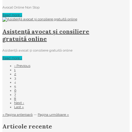
Avocat Online Non Stop
Read more ›
Asistenţă avocat și consiliere
gratuită online
Asistenţă avocat și consiliere gratuită online
Read more ›
‹ Previous
1
2
3
4
5
6
7
8
Next ›
Last »
« Pagina anterioară
—
Pagina următoare »
Articole recente