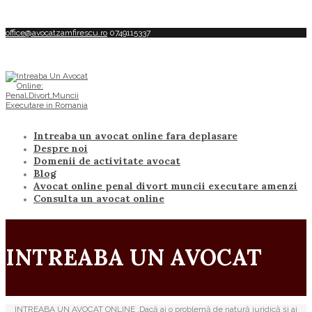
office@avocatzamfirescu.ro
0749115337
Intreaba un avocat online fara deplasare
Despre noi
Domenii de activitate avocat
Blog
Avocat online penal divort muncii executare amenzi
Consulta un avocat online
INTREABA UN AVOCAT
INTREABA UN AVOCAT ONLINE .Dacă ai o problemă de natură juridică și ai