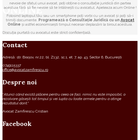
nevoie de sfatul unui avocat, poți obține o consultație juridică din partea
ONLINE
acestuia fără să fie nevoie să te întâlnești cu avocatul. Apeleaza acum Online !
Folosind laptopul tău sau un smartphone poți vorbi cu un avocat și poți să-i
trimiți documente.
Programează o Consultație Juridică cu un
Avocat
Online
și astfel economisești timpul necesar deplasării la biroul acestuia.
Discuția purtată cu avocatul este strict confidențială.
Contact
Adresă: str. Brașov, nr.22, bl. Z132, sc.1, et. 7, ap. 43, Sector 6, București
0749115337
office@avocatzamfirescu.ro
Despre noi
“
Atunci când există plăcere pentru ceea ce faci, nimic nu este imposibil, o
rezolvare găsești tot timpul și vei lupta cu toate armele pentru a atinge
rezultatul dorit.
“
Avocat Zamfirescu Cristian
Facebook