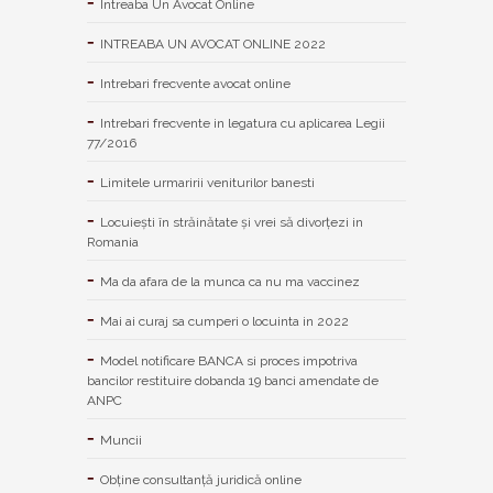
Intreaba Un Avocat Online
INTREABA UN AVOCAT ONLINE 2022
Intrebari frecvente avocat online
Intrebari frecvente in legatura cu aplicarea Legii
77/2016
Limitele urmaririi veniturilor banesti
Locuiești în străinătate și vrei să divorțezi in
Romania
Ma da afara de la munca ca nu ma vaccinez
Mai ai curaj sa cumperi o locuinta in 2022
Model notificare BANCA si proces impotriva
bancilor restituire dobanda 19 banci amendate de
ANPC
Muncii
Obține consultanță juridică online