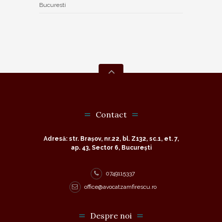
Bucuresti
Contact
Adresă: str. Brașov, nr.22, bl. Z132, sc.1, et. 7,
ap. 43, Sector 6, București
0749115337
office@avocatzamfirescu.ro
Despre noi