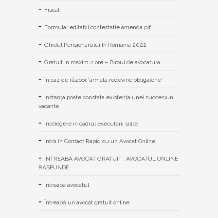
Fiscal
Formular editabil contestatie amenda plf
Ghidul Pensionarului In Romania 2022
Gratuit in maxim 2 ore – Biroul de avocatura
În caz de război ”armata redevine obligatorie”
Instanța poate constata existenţa unei succesiuni
vacante
Intelegere in cadrul executarii silite
Intră în Contact Rapid cu un Avocat Online
INTREABA AVOCAT GRATUIT : AVOCATUL ONLINE
RASPUNDE
Intreaba avocatul
Întreabă un avocat gratuit online