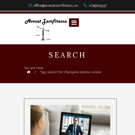
office@avocatzamfirescu.ro
0749115337
SEARCH
You are here:
/
Tag search for: Plangere politia rutiera