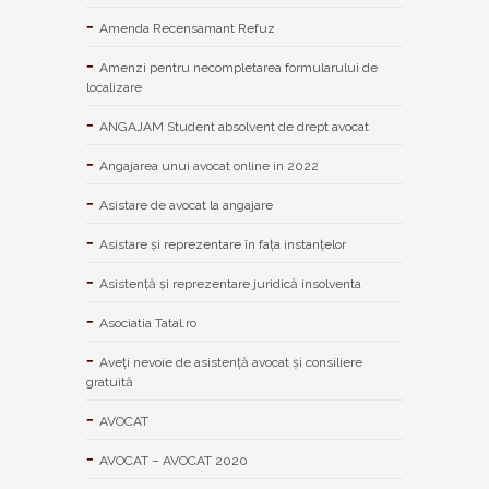
Amenda Recensamant Refuz
Amenzi pentru necompletarea formularului de
localizare
ANGAJAM Student absolvent de drept avocat
Angajarea unui avocat online in 2022
Asistare de avocat la angajare
Asistare și reprezentare în fața instanțelor
Asistență și reprezentare juridică insolventa
Asociatia Tatal.ro
Aveţi nevoie de asistenţă avocat şi consiliere
gratuită
AVOCAT
AVOCAT – AVOCAT 2020