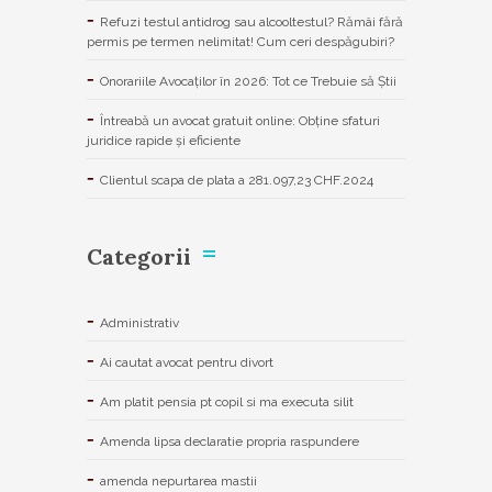
Refuzi testul antidrog sau alcooltestul? Rămâi fără
permis pe termen nelimitat! Cum ceri despăgubiri?
Onorariile Avocaților în 2026: Tot ce Trebuie să Știi
Întreabă un avocat gratuit online: Obține sfaturi
juridice rapide și eficiente
Clientul scapa de plata a 281.097,23 CHF.2024
Categorii
Administrativ
Ai cautat avocat pentru divort
Am platit pensia pt copil si ma executa silit
Amenda lipsa declaratie propria raspundere
amenda nepurtarea mastii