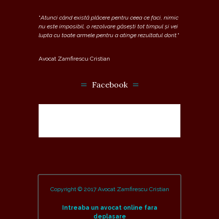
“
Atunci când există plăcere pentru ceea ce faci, nimic
nu este imposibil, o rezolvare găsești tot timpul și vei
lupta cu toate armele pentru a atinge rezultatul dorit.
“
Avocat Zamfirescu Cristian
Facebook
Copyright © 2017 Avocat Zamfirescu Cristian
Intreaba un avocat online fara
deplasare