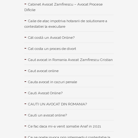
Cabinet Avocat Zamfirescu – Avocat Procese
Dificile
Caile de atac impotriva hotararii de solutionare a
contestatiei la executare
Cât costă un Avocat Online?
Cat costa un proces de divort
Caut avocat in Romania Avocat Zamfirescu Cristian
Caut avocat online
Cauta avocat in cazuri penale
Cauti Avocat Online?
CAUTI UN AVOCAT DIN ROMANIA?
Cauti un avocat online?
Ce fac daca mi-a venit somatie Anaf in 2021
Ce se poate invoca prin intermediul contestatie la