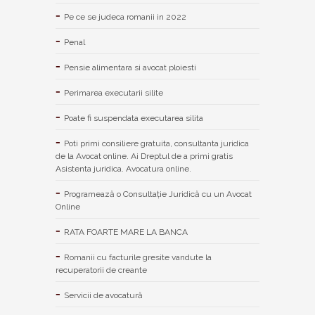
Pe ce se judeca romanii in 2022
Penal
Pensie alimentara si avocat ploiesti
Perimarea executarii silite
Poate fi suspendata executarea silita
Poti primi consiliere gratuita, consultanta juridica
de la Avocat online. Ai Dreptul de a primi gratis
Asistenta juridica. Avocatura online.
Programează o Consultație Juridică cu un Avocat
Online
RATA FOARTE MARE LA BANCA
Romanii cu facturile gresite vandute la
recuperatorii de creante
Servicii de avocatură