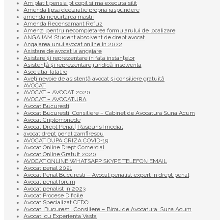
Am platit pensia pt copil si ma executa silit
Amenda lipsa declaratie propria raspundere
amenda nepurtarea mastii
Amenda Recensamant Refuz
Amenzi pentru necompletarea formularului de localizare
ANGAJAM Student absolvent de drept avocat
Angajarea unui avocat online in 2022
Asistare de avocat la angajare
Asistare și reprezentare în fața instanțelor
Asistență și reprezentare juridică insolventa
Asociatia Tatal.ro
Aveţi nevoie de asistenţă avocat şi consiliere gratuită
AVOCAT
AVOCAT – AVOCAT 2020
AVOCAT – AVOCATURA
Avocat Bucuresti
Avocat Bucuresti. Consiliere – Cabinet de Avocatura Suna Acum
Avocat Criptomonede
Avocat Drept Penal | Raspuns Imediat
avocat drept penal zamfirescu
AVOCAT DUPA CRIZA COVID-19
Avocat Online Drept Comercial
Avocat Online Gratuit 2020
AVOCAT ONLINE WHATSAPP SKYPE TELEFON EMAIL
Avocat penal 2021
Avocat Penal Bucuresti – Avocat penalist expert in drept penal
Avocat penal forum
Avocat penalist in 2023
Avocat Procese Dificile
Avocat Specializat CEDO
Avocati Bucuresti. Consiliere – Birou de Avocatura. Suna Acum
Avocati cu Experienta Vasta