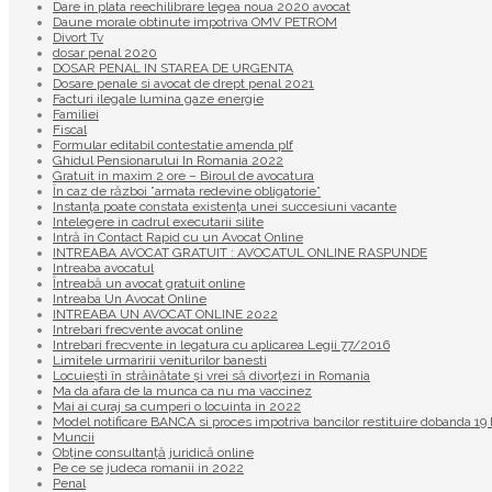
Dare in plata reechilibrare legea noua 2020 avocat
Daune morale obtinute impotriva OMV PETROM
Divort Tv
dosar penal 2020
DOSAR PENAL IN STAREA DE URGENTA
Dosare penale si avocat de drept penal 2021
Facturi ilegale lumina gaze energie
Familiei
Fiscal
Formular editabil contestatie amenda plf
Ghidul Pensionarului In Romania 2022
Gratuit in maxim 2 ore – Biroul de avocatura
În caz de război ”armata redevine obligatorie”
Instanța poate constata existenţa unei succesiuni vacante
Intelegere in cadrul executarii silite
Intră în Contact Rapid cu un Avocat Online
INTREABA AVOCAT GRATUIT : AVOCATUL ONLINE RASPUNDE
Intreaba avocatul
Întreabă un avocat gratuit online
Intreaba Un Avocat Online
INTREABA UN AVOCAT ONLINE 2022
Intrebari frecvente avocat online
Intrebari frecvente in legatura cu aplicarea Legii 77/2016
Limitele urmaririi veniturilor banesti
Locuiești în străinătate și vrei să divorțezi in Romania
Ma da afara de la munca ca nu ma vaccinez
Mai ai curaj sa cumperi o locuinta in 2022
Model notificare BANCA si proces impotriva bancilor restituire dobanda 
Muncii
Obține consultanță juridică online
Pe ce se judeca romanii in 2022
Penal