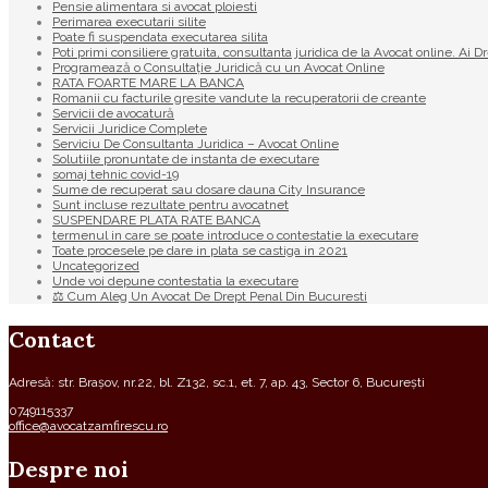
Pensie alimentara si avocat ploiesti
Perimarea executarii silite
Poate fi suspendata executarea silita
Poti primi consiliere gratuita, consultanta juridica de la Avocat online. Ai D
Programează o Consultație Juridică cu un Avocat Online
RATA FOARTE MARE LA BANCA
Romanii cu facturile gresite vandute la recuperatorii de creante
Servicii de avocatură
Servicii Juridice Complete
Serviciu De Consultanta Juridica – Avocat Online
Solutiile pronuntate de instanta de executare
somaj tehnic covid-19
Sume de recuperat sau dosare dauna City Insurance
Sunt incluse rezultate pentru avocatnet
SUSPENDARE PLATA RATE BANCA
termenul in care se poate introduce o contestatie la executare
Toate procesele pe dare in plata se castiga in 2021
Uncategorized
Unde voi depune contestatia la executare
⚖ Cum Aleg Un Avocat De Drept Penal Din Bucuresti
Contact
Adresă: str. Brașov, nr.22, bl. Z132, sc.1, et. 7, ap. 43, Sector 6, București
0749115337
office@avocatzamfirescu.ro
Despre noi