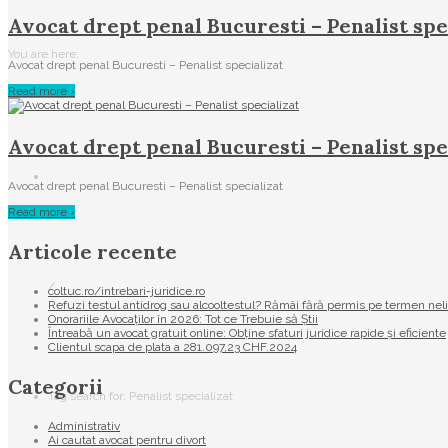
Avocat drept penal Bucuresti – Penalist spe
You are here:
Avocat drept penal Bucuresti – Penalist specializat
Read more ›
Avocat drept penal Bucuresti – Penalist spe
Avocat drept penal Bucuresti – Penalist specializat
Read more ›
Articole recente
/
coltuc.ro/intrebari-juridice.ro
Refuzi testul antidrog sau alcooltestul? Rămâi fără permis pe termen nel
Onorariile Avocaților în 2026: Tot ce Trebuie să Știi
Întreabă un avocat gratuit online: Obține sfaturi juridice rapide și eficiente
Clientul scapa de plata a 281.097,23 CHF.2024
Categorii
Tag search for: Penalist specializat
Administrativ
Ai cautat avocat pentru divort