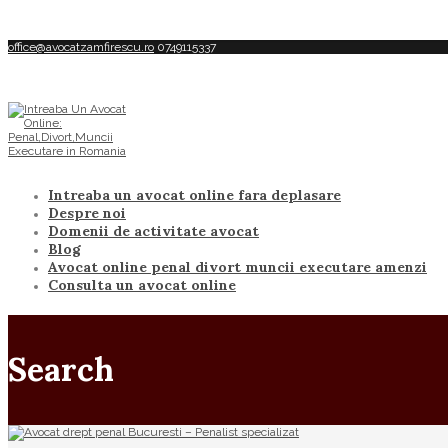
office@avocatzamfirescu.ro
0749115337
Intreaba un avocat online fara deplasare
Despre noi
Domenii de activitate avocat
Blog
Avocat online penal divort muncii executare amenzi
Consulta un avocat online
Search