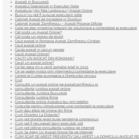
Avocati în Bucuresti
Avocatul Specializat in Executari Silite
Avocatura | din Fata Laptopului | Avocat Online
Bunuri nu pot fi supuse executarii silite
Cabinet Avocat de Incredere in Divorturi
Cabinet Avocat Zamfirescu – Avocat Procese Dificile
Caile de atac impotriva hotararii de solutionare a contestatiei la executare
Cât costă un Avocat Online?
Cat costa un proces de divort
Caut avocat in Romania Avocat Zamfirescu Cristian
Caut avocat online
Cauta avocat in cazuri penale
Cauti Avocat Online?
CAUTI UN AVOCAT DIN ROMANIA?
Cauti un avocat online?
Ce fac daca mi-a venit somatie Anaf in 2021
Ce se poate invoca prin intermediul contestatie la executare
Cerere la Curtea europeana a Drepturilor omului
Civil
Consultă un avocat online pe avocatzamfirescu.ro
consultanta juridica avocat online
Consultanta Juridica Bucuresti
Consultanta juridica firme
Consultanta online Avocatul tau prin telefon
Costurile pentru introducerea unei contestatii la executare
Cum dau afara pe cineva din firma
Cum Divortez La Distanta?
Cum pot divorta rapid dupa pandemia coronavirus
Cum pot fi recuperati banii executati silit
Cum pot obtine consultanta juridica pe internet
Cum Sa Alegi Un Avocat Online De pe Internet
CUM SCAP DE AREST PREVENTIV SAU AREST LA DOMICILIU:AVOCAT PE